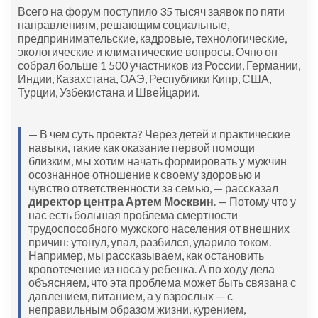
Всего на форум поступило 35 тысяч заявок по пяти
направлениям, решающим социальные,
предпринимательские, кадровые, технологические,
экологические и климатические вопросы. Очно он
собрал больше 1 500 участников из России, Германии,
Индии, Казахстана, ОАЭ, Республики Кипр, США,
Турции, Узбекистана и Швейцарии.
— В чем суть проекта? Через детей и практические
навыки, такие как оказание первой помощи
близким, мы хотим начать формировать у мужчин
осознанное отношение к своему здоровью и
чувство ответственности за семью, — рассказал
директор центра Артем Москвин
. — Потому что у
нас есть большая проблема смертности
трудоспособного мужского населения от внешних
причин: утонул, упал, разбился, ударило током.
Например, мы рассказываем, как остановить
кровотечение из носа у ребенка. А по ходу дела
объясняем, что эта проблема может быть связана с
давлением, питанием, а у взрослых — с
неправильным образом жизни, курением,