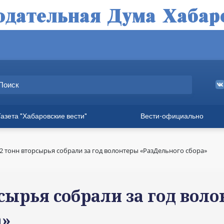
Газета "Хабаровские вести"
Вести-официально
ные выпуски
а
2 тонн вторсырья собрали за год волонтеры «РазДельного сбора»
вет
твия
сырья собрали за год вол
ия для хабаровчан
а»
иния