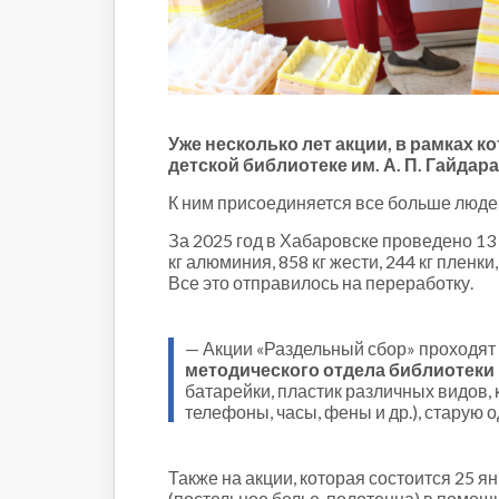
Строительство и городская
среда
Объясняем
Новогоднее
Духовность
Паводок-2021
Уже несколько лет акции, в рамках 
детской библиотеке им. А. П. Гайдар
Антифейк
Паводок-2022
К ним присоединяется все больше люде
Выборы-2022
За 2025 год в Хабаровске проведено 13 
кг алюминия, 858 кг жести, 244 кг пленки
Все это отправилось на переработку.
— Акции «Раздельный сбор» проходят 
методического отдела библиотеки
батарейки, пластик различных видов, 
телефоны, часы, фены и др.), старую о
Также на акции, которая состоится 25 ян
(постельное белье, полотенца) в помощ