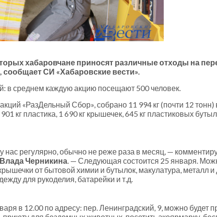
которых хабаровчане приносят различные отходы на пер
а, сообщает СИ «Хабаровские вести».
й: в среднем каждую акцию посещают 500 человек.
акций «РазДельный Сбор», собрано 11 994 кг (почти 12 тонн) 
, 901 кг пластика, 1 690 кг крышечек, 645 кг пластиковых бутыл
у нас регулярно, обычно не реже раза в месяц, — комментир
 Влада Черникина
. — Следующая состоится 25 января. Мож
крышечки от бытовой химии и бутылок, макулатура, металл и 
дежду для рукоделия, батарейки и т.д.
варя в 12.00 по адресу: пер. Ленинградский, 9, можно будет 
ь приюту для бездомных животных, посетить экоярмарку, бе