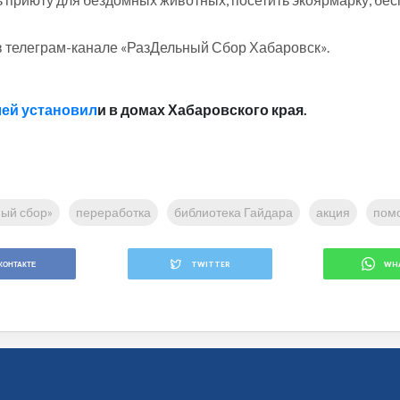
 в телеграм-канале «РазДельный Сбор Хабаровск».
лей установил
и в домах Хабаровского края.
ый сбор»
переработка
библиотека Гайдара
акция
пом
КОНТАКТЕ
TWITTER
WH