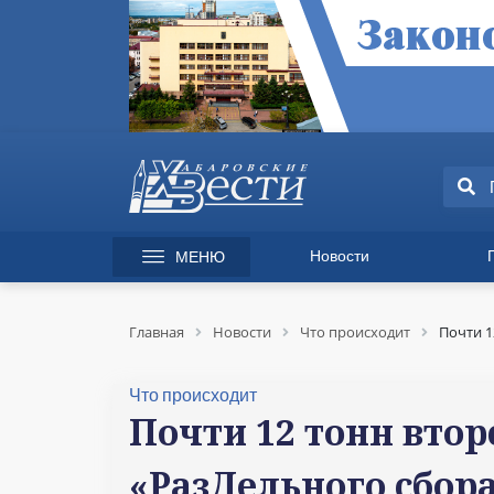
Новости
МЕНЮ
165 лет Хабаровску
Специаль
Происшествия
Экономик
Главная
Новости
Что происходит
Почти 1
Культура
Вопрос-от
Спорт
Происшес
Что происходит
Общество
Культура
Почти 12 тонн втор
Политика
Информац
«РазДельного сбор
Экономика
Горячая л