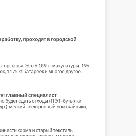
еработку, проходят в городской
вторсырья. Это 6 189 кг макулатуры, 196
ок, 1175 кг батареек и многое другое.
ует
главный специалист
но будет сдать отходы (ПЭТ-бутылки,
др.), мелкий электронный лом (чайники,
принести корма и старый текстиль
сплатные мастер-классы и многое