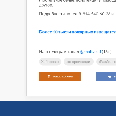
другое.
Подробности по тел. 8-914-540-60-26 и
Более 30 тысяч пожарных извещате
Наш телеграм-канал
@khabvesti
(16+)
Хабаровск
что происходит
«РазДельн
ОДНОКЛАССНИКИ
В