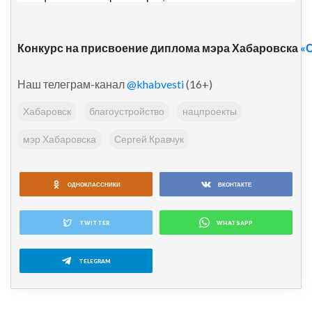
Конкурс на присвоение диплома мэра Хабаровска
«О
Наш телеграм-канал
@khabvesti
(16+)
Хабаровск
благоустройство
нацпроекты
мэр Хабаровска
Сергей Кравчук
ОДНОКЛАССНИКИ
ВКОНТАКТЕ
TWITTER
WHATSAPP
TELEGRAM