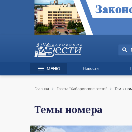
Новости
МЕНЮ
165 лет Хабаровску
Специаль
Происшествия
Экономик
Главная
Газета "Хабаровские вести"
Темы но
Культура
Вопрос-от
Спорт
Происшес
Темы номера
Общество
Культура
Политика
Информац
Экономика
Горячая л