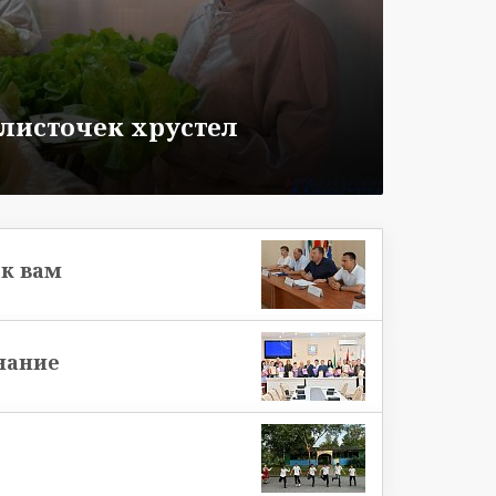
 листочек хрустел
к вам
нание