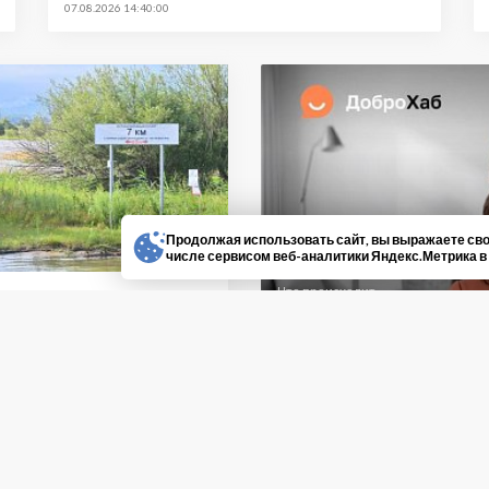
07.08.2026 14:40:00
Продолжая использовать сайт, вы выражаете сво
числе сервисом веб-аналитики Яндекс.Метрика в
Что происходит
порт
В «ДоброХаб» ж
сажиров теплоходов
дупреждают:
могут заказыва
новки «7-й км» и «10-й
рецептам
 закрыт
026 12:40:00
07.08.2026 12:00:00