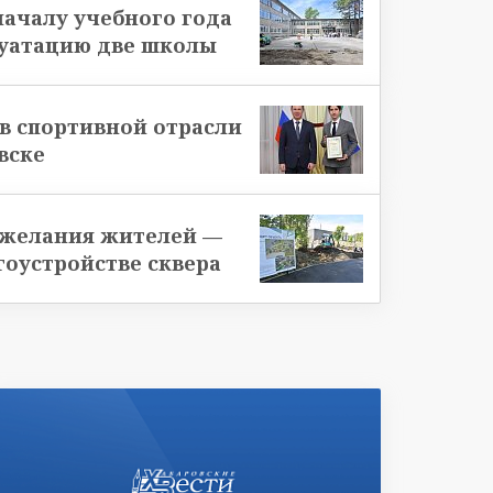
началу учебного года
луатацию две школы
в спортивной отрасли
вске
ожелания жителей —
гоустройстве сквера