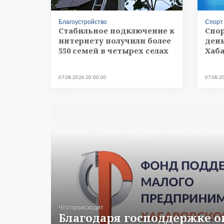
Благоустройство
Спорт
Стабильное подключение к
Спо
интернету получили более
день
550 семей в четырех селах
Хаб
07.08.2026 20:00:00
07.08.2
Что происходит
Благодаря господдержке о