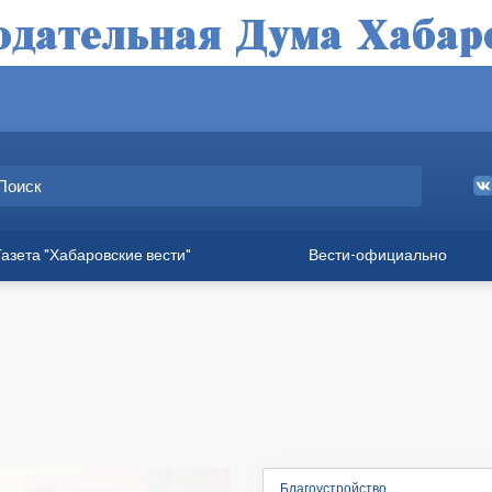
Газета "Хабаровские вести"
Вести-официально
ные выпуски
а
вет
твия
ия для хабаровчан
иния
Благоустройство