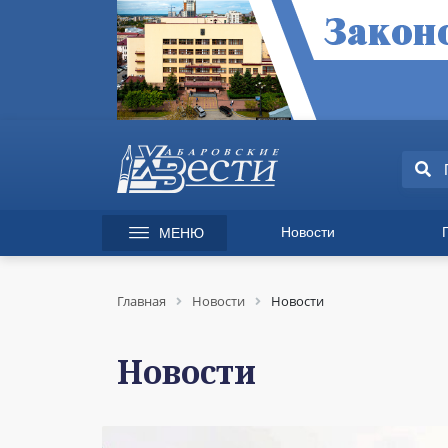
Новости
МЕНЮ
165 лет Хабаровску
Специаль
Происшествия
Экономик
Главная
Новости
Новости
Культура
Вопрос-от
Спорт
Происшес
Новости
Общество
Культура
Политика
Информац
Экономика
Горячая л