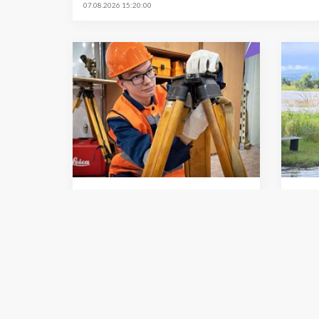
07.08.2026 15:20:00
Общество
Транс
Студенты Хабаровского
Пас
края поборются за победу
пре
в финале чемпионата
оста
км»
07.08.2026 13:20:00
07.08.2