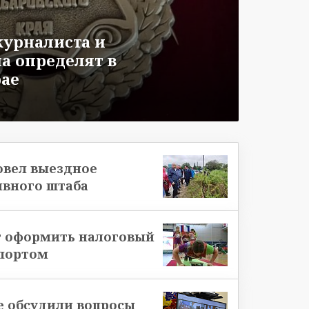
журналиста и
а определят в
рае
овел выездное
ивного штаба
т оформить налоговый
спортом
е обсудили вопросы