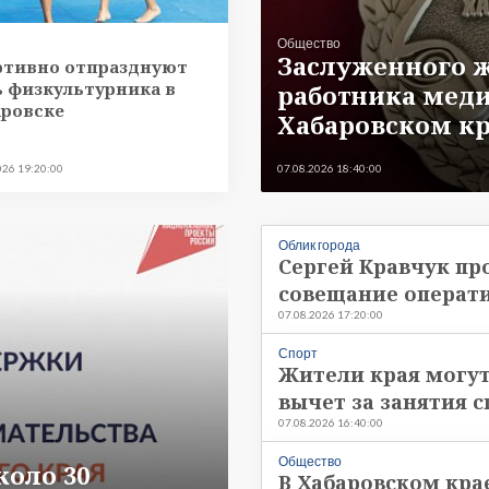
Общество
Заслуженного 
ртивно отпразднуют
 физкультурника в
работника меди
аровске
Хабаровском к
026 19:20:00
07.08.2026 18:40:00
Облик города
Сергей Кравчук пр
совещание операт
07.08.2026 17:20:00
Спорт
Жители края могу
вычет за занятия 
07.08.2026 16:40:00
Общество
коло 30
В Хабаровском кра