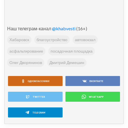
Наш телеграм-канал
@khabvesti
(16+)
Хабаровск
благоустройство
автовокзал
асфальтирование
посадочная площадка
Олег Дворянинов
Дмитрий Демешин
ОДНОКЛАССНИКИ
ВКОНТАКТЕ
TWITTER
WHATSAPP
TELEGRAM