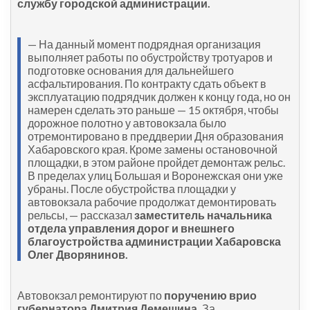
службу городской администрации.
— На данный момент подрядная организация
выполняет работы по обустройству тротуаров и
подготовке основания для дальнейшего
асфальтирования. По контракту сдать объект в
эксплуатацию подрядчик должен к концу года, но он
намерен сделать это раньше — 15 октября, чтобы
дорожное полотно у автовокзала было
отремонтировано в преддверии Дня образования
Хабаровского края. Кроме замены остановочной
площадки, в этом районе пройдет демонтаж рельс.
В пределах улиц Большая и Воронежская они уже
убраны. После обустройства площадки у
автовокзала рабочие продолжат демонтировать
рельсы, — рассказал
заместитель начальника
отдела управления дорог и внешнего
благоустройства администрации Хабаровска
Олег Дворянинов.
Автовокзал ремонтируют по
поручению врио
губернатора Дмитрия Демешина.
За