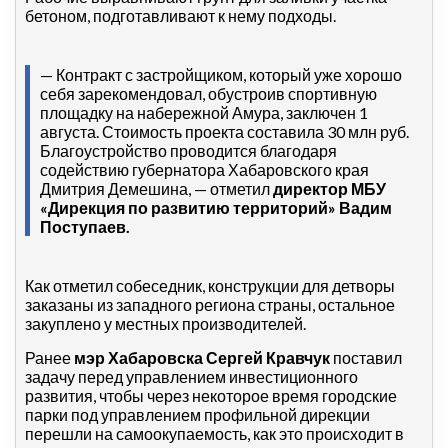
бетоном, подготавливают к нему подходы.
— Контракт с застройщиком, который уже хорошо
себя зарекомендовал, обустроив спортивную
площадку на набережной Амура, заключен 1
августа. Стоимость проекта составила 30 млн руб.
Благоустройство проводится благодаря
содействию
губернатора Хабаровского края
Дмитрия Демешина, — отметил
директор МБУ
«Дирекция по развитию территорий» Вадим
Поступаев.
Как отметил собеседник, конструкции для детворы
заказаны из западного региона страны, остальное
закуплено у местных производителей.
Ранее
мэр Хабаровска Сергей Кравчук
поставил
задачу перед управлением инвестиционного
развития, чтобы через некоторое время городские
парки под управлением профильной дирекции
перешли на самоокупаемость, как это происходит в