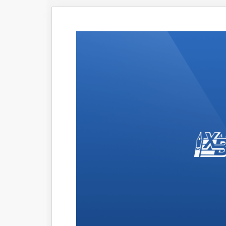
Что происходит
Темы ном
Сюжеты
Новости
Интервью
Общество
Комментарии экспертов
Транспорт
Коронавирус
Здравоохранение
Прогноз
Облик города
Благоустройство
Сезонное
Торговля
Образование
Местное самоуправление
Пульс города
Транспорт Хабаровска
Новости