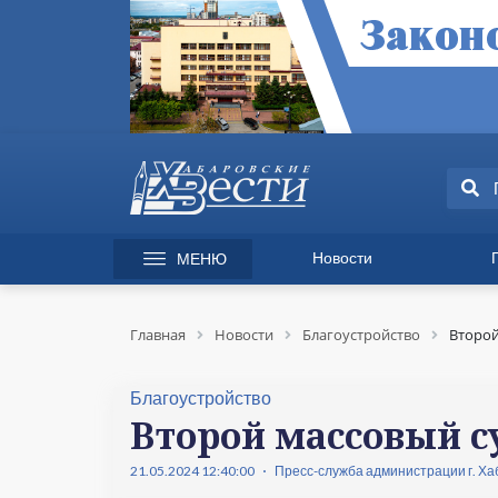
Новости
МЕНЮ
165 лет Хабаровску
Специаль
Происшествия
Экономик
Главная
Новости
Благоустройство
Второй
Культура
Вопрос-от
Спорт
Происшес
Благоустройство
Общество
Культура
Второй массовый с
Политика
Информац
21.05.2024 12:40:00
Пресс-служба администрации г. Ха
Экономика
Горячая л