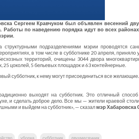
овска Сергеем Кравчуком был объявлен весенний дву
. Работы по наведению порядка идут во всех района
мэрии.
а структурными подразделениями мэрии проводятся сан
роприятиях, в том числе в субботнике 20 апреля, приняло у
бесхозных территорий, очищены 3044 двора многокварти
, 25 цоколей, 5 бельевых площадок и 63 контейнерные.
вый субботник, к нему могут присоединиться все желающие.
радиционно выходят на субботник. Это отличный спосо
ухе, и сделать доброе дело. Все мы — жители краевой стол
ушными и выйдем на субботник», — сказал
мэр Хабаровска 
ойство
уборка
субботник
двухмесячник