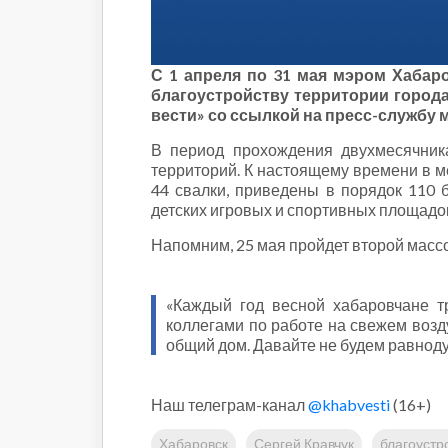
Строительство и городская
среда
Объясняем
Новогоднее
С 1 апреля по 31 мая мэром Хабар
благоустройству территории города
Духовность
вести» со ссылкой на пресс-службу 
Паводок-2021
В период прохождения двухмесячник
Антифейк
территорий. К настоящему времени в ме
Паводок-2022
44 свалки, приведены в порядок 110 
Выборы-2022
детских игровых и спортивных площадок
Напомним, 25 мая пройдет второй массо
«Каждый год весной хабаровчане т
коллегами по работе на свежем возд
общий дом. Давайте не будем равнод
Наш телеграм-канал
@khabvesti
(16+)
Хабаровск
Сергей Кравчук
благоустр