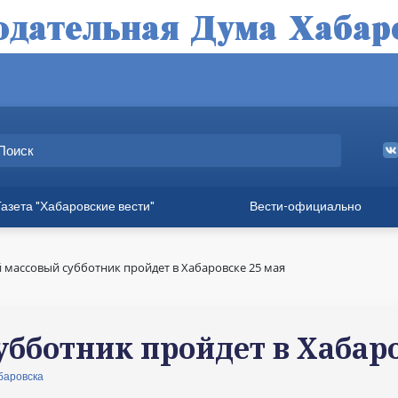
Газета "Хабаровские вести"
Вести-официально
ные выпуски
а
 массовый субботник пройдет в Хабаровске 25 мая
вет
твия
убботник пройдет в Хабаро
ия для хабаровчан
баровска
иния