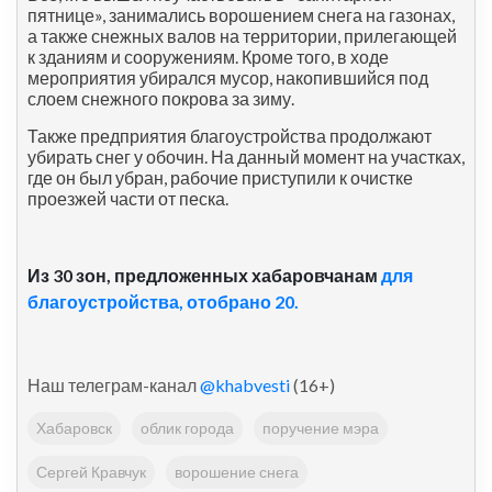
пятнице», занимались ворошением снега на газонах,
а также снежных валов на территории, прилегающей
к зданиям и сооружениям. Кроме того, в ходе
мероприятия убирался мусор, накопившийся под
слоем снежного покрова за зиму.
Также предприятия благоустройства продолжают
убирать снег у обочин. На данный момент на участках,
где он был убран, рабочие приступили к очистке
проезжей части от песка.
Из 30 зон, предложенных хабаровчанам
для
благоустройства, отобрано 20.
Наш телеграм-канал
@khabvesti
(16+)
Хабаровск
облик города
поручение мэра
Сергей Кравчук
ворошение снега