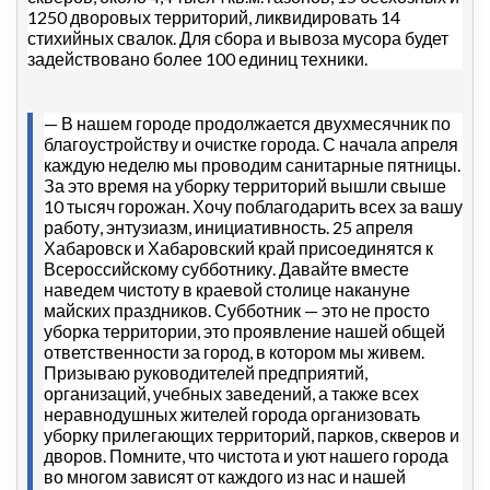
1250 дворовых территорий, ликвидировать 14
стихийных свалок. Для сбора и вывоза мусора будет
задействовано более 100 единиц техники.
— В нашем городе продолжается двухмесячник по
благоустройству и очистке города. С начала апреля
каждую неделю мы проводим санитарные пятницы.
За это время на уборку территорий вышли свыше
10 тысяч горожан. Хочу поблагодарить всех за вашу
работу, энтузиазм, инициативность. 25 апреля
Хабаровск и Хабаровский край присоединятся к
Всероссийскому субботнику. Давайте вместе
наведем чистоту в краевой столице накануне
майских праздников. Субботник — это не просто
уборка территории, это проявление нашей общей
ответственности за город, в котором мы живем.
Призываю руководителей предприятий,
организаций, учебных заведений, а также всех
неравнодушных жителей города организовать
уборку прилегающих территорий, парков, скверов и
дворов. Помните, что чистота и уют нашего города
во многом зависят от каждого из нас и нашей