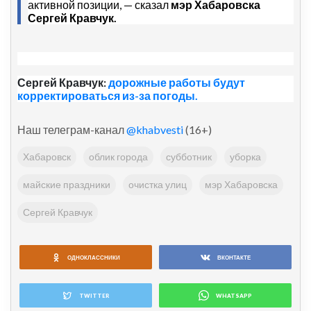
активной позиции, — сказал
мэр Хабаровска
Сергей Кравчук.
Сергей Кравчук:
дорожные работы будут
корректироваться из-за погоды.
Наш телеграм-канал
@khabvesti
(16+)
Хабаровск
облик города
субботник
уборка
майские праздники
очистка улиц
мэр Хабаровска
Сергей Кравчук
ОДНОКЛАССНИКИ
ВКОНТАКТЕ
TWITTER
WHATSAPP