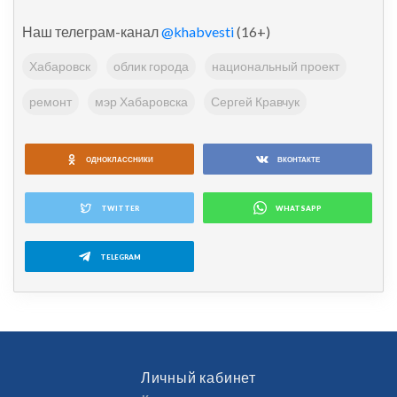
Наш телеграм-канал
@khabvesti
(16+)
Хабаровск
облик города
национальный проект
ремонт
мэр Хабаровска
Сергей Кравчук
ОДНОКЛАССНИКИ
ВКОНТАКТЕ
TWITTER
WHATSAPP
TELEGRAM
Личный кабинет