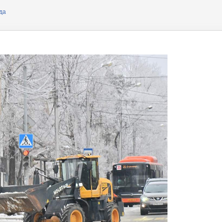
ера
да