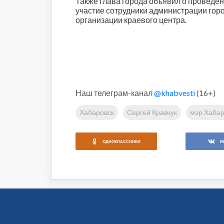
Также глава города объявил о проведени
участие сотрудники администрации гор
организации краевого центра.
Наш телеграм-канал
@khabvesti
(16+)
Хабаровск
Сергей Кравчук
мэр Хабар
ОДНОКЛАССНИКИ
В