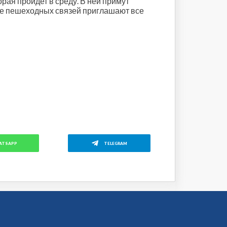
рая пройдет в среду. В ней примут
тке пешеходных связей приглашают все
ATSAPP
TELEGRAM