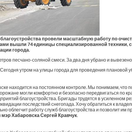
лагоустройства провели масштабную работу по очистке
ками вышли 74 единицы специализированной техники, с
ации города.
тров песчано-соляной смеси. За два дня убрано и вывезено 
 Сегодня утром на улицы города для проведения плановой у
вске находится на постоянном контроле. Мы понимаем, что 
 горожане могли комфортно и безопасно передвигаться по кр
приятий благоустройства. Бригады трудятся в усиленном р
иквидации последствий снегопада. Хочу обратиться к владе
льно облегчит работу служб благоустройства и позволит им 
л
мэр Хабаровска Сергей Кравчук
.