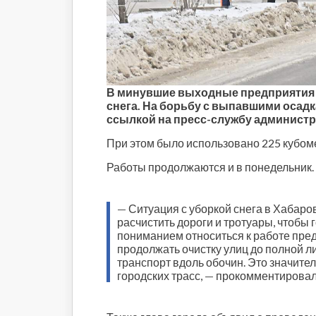
Строительство и городская
среда
Объясняем
Новогоднее
Духовность
Паводок-2021
В минувшие выходные предприятия б
снега. На борьбу с выпавшими осад
Антифейк
ссылкой на пресс-службу администр
Паводок-2022
Выборы-2022
При этом было использовано 225 кубоме
Работы продолжаются и в понедельник.
—
Ситуация с уборкой снега в Хабаро
расчистить дороги и тротуары, чтобы
пониманием относиться к работе пред
продолжать очистку улиц до полной л
транспорт вдоль обочин. Это значите
городских трасс,
—
прокомментирова