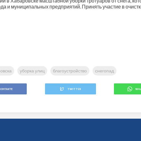
и в Хабаровске масштабной уборки тротуаров от снега, кото
ода и муниципальных предприятий. Принять участие в очис
овска
уборка улиц
благоустройство
снегопад
КОНТАКТЕ
TWITTER
WH