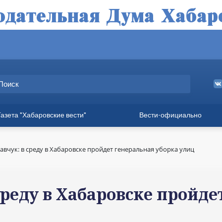
Газета "Хабаровские вести"
Вести-официально
ные выпуски
а
авчук: в среду в Хабаровске пройдет генеральная уборка улиц
вет
твия
среду в Хабаровске пройде
ия для хабаровчан
иния