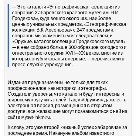
— Это каталоги «Этнографическая коллекция из
собрания Хабаровского краевого музея им. Н.И.
Гродекова», куда вошло около 300 наиболее
ценных уникальных предметов, «Этнографическая
коллекция В.К. Арсеньева» с 247 предметами,
собранными знаменитым исследователем, и
«Оружие: каталог коллекции Гродековского музея»
— в нем собрано больше 300 образцов холодного и
огнестрельного оружия XVII—XX веков, многие из
которых опубликованы впервые, — перечислили в
пресс-службе учреждения.
Издания предназначены не только для таких
профессионалов, как историки и этнографы.
Создатели уверены, что каталоги будут интересны и
широкому кругу читателей. Так, у «Оружия» даже есть
электронная версия, размещенная в открытом
доступе: все желающие могут познакомиться с ней на
сайте музея hkm.ru.
К слову, это уже второй книжный успех хабаровчан за
последнее время. Накануне альбом известного