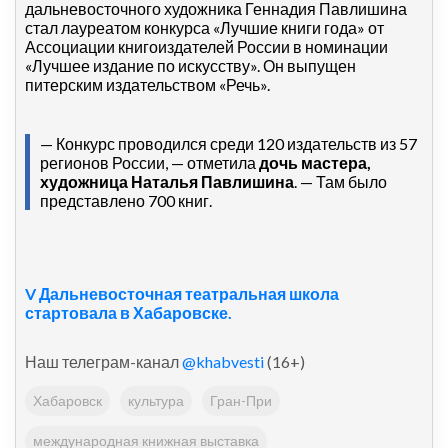
дальневосточного художника Геннадия Павлишина
стал лауреатом конкурса «Лучшие книги года» от
Ассоциации книгоиздателей России в номинации
«Лучшее издание по искусству». Он выпущен
питерским издательством «Речь».
— Конкурс проводился среди 120 издательств из 57
регионов России, — отметила
дочь мастера,
художница Наталья Павлишина
. — Там было
представлено 700 книг.
V Дальневосточная театральная школа
стартовала в Хабаровске.
Наш телеграм-канал
@khabvesti
(16+)
Хабаровск
культура
Гран-При
международная книжная выставка