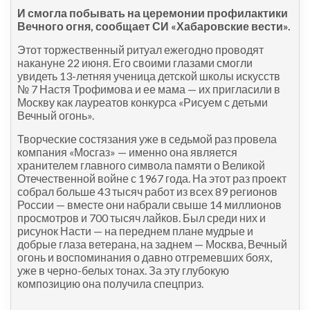
И смогла побывать на церемонии профилактики
Вечного огня, сообщает СИ «Хабаровские вести».
Этот торжественный ритуал ежегодно проводят
накануне 22 июня. Его своими глазами смогли
увидеть 13-летняя ученица детской школы искусств
№ 7 Настя Трофимова и ее мама — их пригласили в
Москву как лауреатов конкурса «Рисуем с детьми
Вечный огонь».
Творческие состязания уже в седьмой раз провела
компания «Мосгаз» — именно она является
хранителем главного символа памяти о Великой
Отечественной войне с 1967 года. На этот раз проект
собрал больше 43 тысяч работ из всех 89 регионов
России — вместе они набрали свыше 14 миллионов
просмотров и 700 тысяч лайков. Был среди них и
рисунок Насти — на переднем плане мудрые и
добрые глаза ветерана, на заднем — Москва, Вечный
огонь и воспоминания о давно отгремевших боях,
уже в черно-белых тонах. За эту глубокую
композицию она получила спецприз.