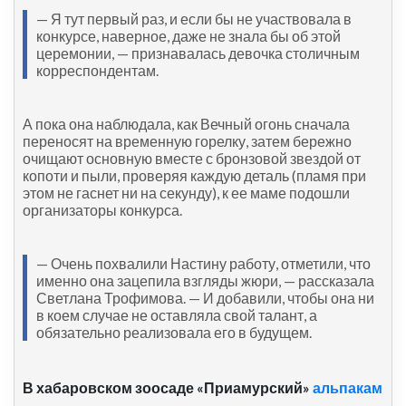
— Я тут первый раз, и если бы не участвовала в
конкурсе, наверное, даже не знала бы об этой
церемонии, — признавалась девочка столичным
корреспондентам.
А пока она наблюдала, как Вечный огонь сначала
переносят на временную горелку, затем бережно
очищают основную вместе с бронзовой звездой от
копоти и пыли, проверяя каждую деталь (пламя при
этом не гаснет ни на секунду), к ее маме подошли
организаторы конкурса.
— Очень похвалили Настину работу, отметили, что
именно она зацепила взгляды жюри, — рассказала
Светлана Трофимова. — И добавили, чтобы она ни
в коем случае не оставляла свой талант, а
обязательно реализовала его в будущем.
В хабаровском зоосаде «Приамурский»
альпакам