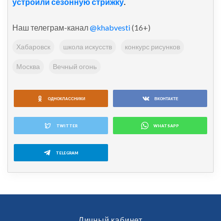
устроили сезонную стрижку
.
Наш телеграм-канал
@khabvesti
(16+)
Хабаровск
школа искусств
конкурс рисунков
Москва
Вечный огонь
ОДНОКЛАССНИКИ
ВКОНТАКТЕ
TWITTER
WHATSAPP
TELEGRAM
Личный кабинет