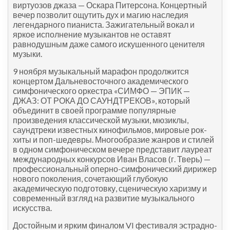
виртуозов джаза — Оскара Питерсона. Концертный
вечер позволит ощутить дух и магию наследия
легендарного пианиста. Зажигательный вокал и
яркое исполнение музыкантов не оставят
равнодушным даже самого искушенного ценителя
музыки.
9 ноября музыкальный марафон продолжится
концертом Дальневосточного академического
симфонического оркестра «СИМФО — ЭПИК —
ДЖАЗ: ОТ РОКА ДО САУНДТРЕКОВ», который
объединит в своей программе популярные
произведения классической музыки, мюзиклы,
саундтреки известных кинофильмов, мировые рок-
хиты и поп-шедевры. Многообразие жанров и стилей
в одном симфоническом вечере представит лауреат
международных конкурсов Иван Власов (г. Тверь) —
профессиональный оперно-симфонический дирижер
нового поколения, сочетающий глубокую
академическую подготовку, сценическую харизму и
современный взгляд на развитие музыкального
искусства.
Достойным и ярким финалом VI фестиваля эстрадно-