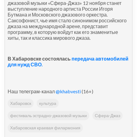
джазовой музыки «Сфера-Джаз» 12 ноября станет
выступление народного артиста России Игоря
Бутмана и Московского джазового оркестра.
Саксофонист, чье имя стало синонимом российского
джаза на международной арене, представит
программу, в которую войдут как его знаменитые
хиты, так и классика мирового джаза.
В Хабаровске состоялась
передача автомобилей
для нужд СВО.
Наш телеграм-канал
@khabvesti
(16+)
Хабаровск
культура
фестиваль эстрадно-джазовой музыки
Сфера-Джаз
Хабаровская краевая филармония