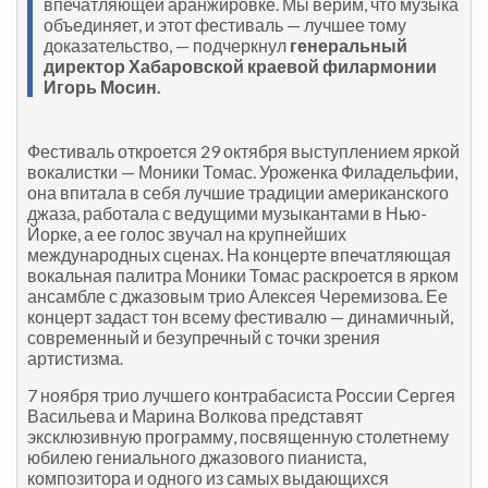
впечатляющей аранжировке. Мы верим, что музыка
объединяет, и этот фестиваль — лучшее тому
доказательство, — подчеркнул
генеральный
директор Хабаровской краевой филармонии
Игорь Мосин.
Фестиваль откроется 29 октября выступлением яркой
вокалистки — Моники Томас. Уроженка Филадельфии,
она впитала в себя лучшие традиции американского
джаза, работала с ведущими музыкантами в Нью-
Йорке, а ее голос звучал на крупнейших
международных сценах. На концерте впечатляющая
вокальная палитра Моники Томас раскроется в ярком
ансамбле с джазовым трио Алексея Черемизова. Ее
концерт задаст тон всему фестивалю — динамичный,
современный и безупречный с точки зрения
артистизма.
7 ноября трио лучшего контрабасиста России Сергея
Васильева и Марина Волкова представят
эксклюзивную программу, посвященную столетнему
юбилею гениального джазового пианиста,
композитора и одного из самых выдающихся