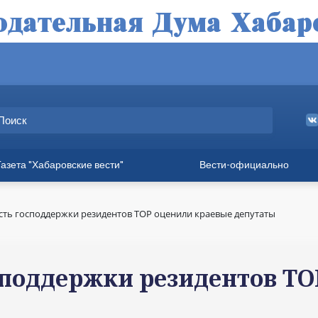
Газета "Хабаровские вести"
Вести-официально
ные выпуски
а
ть господдержки резидентов ТОР оценили краевые депутаты
вет
твия
поддержки резидентов ТО
ия для хабаровчан
иния