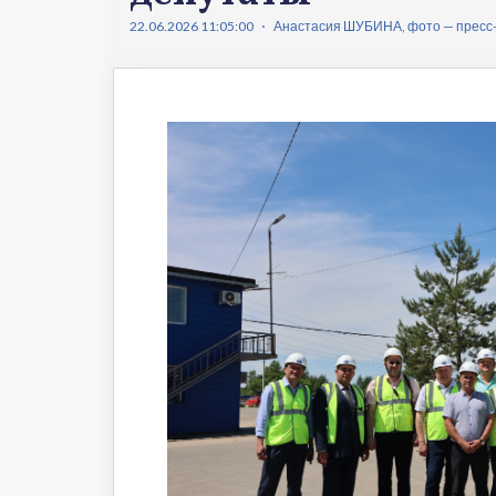
Что происходит
Темы ном
22.06.2026 11:05:00
Анастасия ШУБИНА, фото — пресс-
Сюжеты
Новости
Интервью
Общество
Комментарии экспертов
Транспорт
Коронавирус
Здравоохранение
Прогноз
Облик города
Благоустройство
Сезонное
Торговля
Образование
Местное самоуправление
Пульс города
Транспорт Хабаровска
Новости