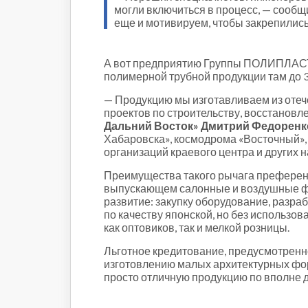
могли включиться в процесс, — сообщ
еще и мотивируем, чтобы закрепились
А вот предприятию Группы ПОЛИПЛАСТИ
полимерной трубной продукции там до 30
— Продукцию мы изготавливаем из отеч
проектов по строительству, восстанов
Дальний Восток» Дмитрий Федоренк
Хабаровска», космодрома «Восточный»,
организаций краевого центра и других 
Преимущества такого рычага преферен
выпускающем салонные и воздушные фи
развитие: закупку оборудование, разра
по качеству японской, но без использо
как оптовиков, так и мелкой розницы.
Льготное кредитование, предусмотренно
изготовлению малых архитектурных фор
просто отличную продукцию по вполне 