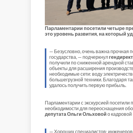
Строительство и городская
среда
Объясняем
Новогоднее
Парламентарии посетили четыре пре
Духовность
это уровень развития, на который 
Паводок-2021
Антифейк
— Безусловно, очень важна прочная п
Паводок-2022
государства, — подчеркнул
гендирек
Выборы-2022
получили по сниженной арендной ста
объекты для расширения производства
необходимые сети: воду электричеств
большегрузной техники. Благодаря та
удалось получить первую прибыль.
Парламентарии с экскурсией посетили п
необходимости для переоснащения обору
депутата Ольги Ольховой
о кадровой 
— Хороших специалистов: инженеров, 