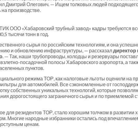
ил Дмитрий Олегович. — Ищем толковых людей подходящего 
 на производстве.
К ООО «Хабаровский трубный завод» кадры требуются всег
,5 тысячи тонн в год.
ественного сырья по российским технологиям, и она успешн
лению и обновлению инфраструктуры, — рассказал
директор
о
. — Так, наши трубопроводы, колодцы и резервуары постав
 взлетно-посадочной полосы Хабаровского аэропорта, а так
населенных пунктов.
циального режима ТОР, как налоговые льготы оценили на п
льтры для автомобилей. Все сэкономленные от господдерж
ботку собственных уникальных технологий, которые позвол
вания дорогостоящего заграничного сырья и по приемлемой 
е для резидентов ТОР, стало хорошим толчком в развитии 
м. Многие народные избранники остались под впечатлением 
доступным ценам.