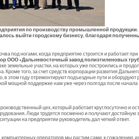
дприятия по производству промышленной продукции. Г
удалось выйти городскому бизнесу, благодаря получен
очва под ногами, когда предприятие строится и работает пр
тор ООО «Дальневосточный завод полиэтиленовых труб
вке земельные участки, на которых уже построились и прод
. Кроме того, за счет средств корпорации развития Дальнег
о, в этом году отремонтируют подъездные пути и оборудуют
кой мощной поддержке нам уже через полгода после начала 
роизводственный цех, который работает круглосуточно и ос
дования. Люди трудятся посменно и получают достойную зар
ситуации на предприятии руководитель дал четкий ответ.
компьютерных операторов мы растим сами, к сожалению, их с