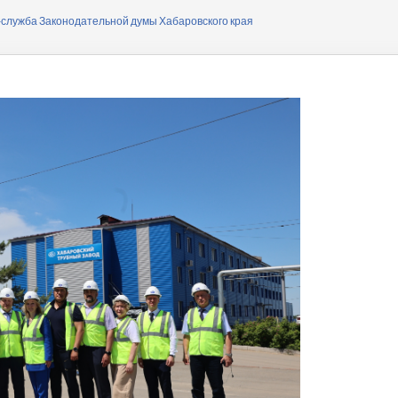
ера
служба Законодательной думы Хабаровского края