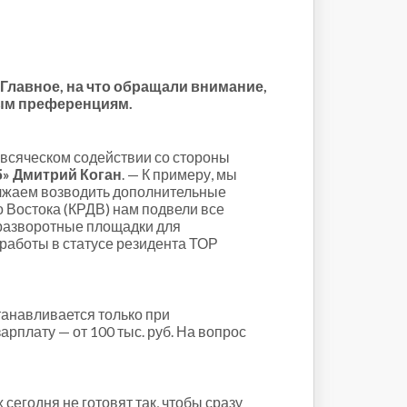
лавное, на что обращали внимание,
ным преференциям.
и всяческом содействии со стороны
» Дмитрий Коган
. — К примеру, мы
олжаем возводить дополнительные
о Востока (КРДВ) нам подвели все
 разворотные площадки для
работы в статусе резидента ТОР
танавливается только при
плату — от 100 тыс. руб. На вопрос
егодня не готовят так, чтобы сразу