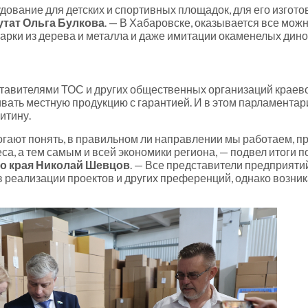
ование для детских и спортивных площадок, для его изготов
утат Ольга Булкова
. — В Хабаровске, оказывается все мож
, арки из дерева и металла и даже имитации окаменелых дин
ставителями ТОС и других общественных организаций краево
вать местную продукцию с гарантией. И в этом парламента
итину.
ют понять, в правильном ли направлении мы работаем, при
а, а тем самым и всей экономики региона, — подвел итоги 
о края Николай Шевцов
. — Все представители предприяти
в реализации проектов и других преференций, однако возни