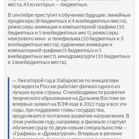
места, 43 из которых — бюджетные.
В сентябре приступят к обучению будущие: линейные
продюсеры (8 бюджетных и 4 внебюджетных места),
режиссеры анимации и компьютерной графики (10
бюджетных и 5 внебюджетных мест), режиссеры
неигрового кино- и телефильма (10 бюджетных и 3
внебюджетных места), художники анимации и
компьютерной графики (5 бюджетных и 5
внебюджетных мест), кинодраматурги (10 бюджетных
и 3 внебюджетных места).
— Уже второй год в Хабаровске по инициативе
президента России работает филиал одного из
лучших вузов страны. О необходимости развития
творческого образования на Дальнем Востоке он
впервые заявил на ВЭФ еще в 2022 году и все эти
годы, при поддержке главы государства,
продолжается поэтапное развитие направления. В
этом учебном году, например, в филиале стартует
обучение сразу по двум новым специальностям —
«Графика» и «Драматургия». Впервые в регионе