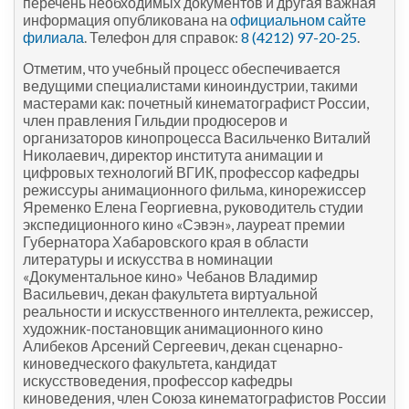
перечень необходимых документов и другая важная
информация опубликована на
официальном сайте
филиала
. Телефон для справок:
8 (4212) 97-20-25
.
Отметим, что учебный процесс обеспечивается
ведущими специалистами киноиндустрии, такими
мастерами как: почетный кинематографист России,
член правления Гильдии продюсеров и
организаторов кинопроцесса Васильченко Виталий
Николаевич, директор института анимации и
цифровых технологий ВГИК, профессор кафедры
режиссуры анимационного фильма, кинорежиссер
Яременко Елена Георгиевна, руководитель студии
экспедиционного кино «Сэвэн», лауреат премии
Губернатора Хабаровского края в области
литературы и искусства в номинации
«Документальное кино» Чебанов Владимир
Васильевич, декан факультета виртуальной
реальности и искусственного интеллекта, режиссер,
художник-постановщик анимационного кино
Алибеков Арсений Сергеевич, декан сценарно-
киноведческого факультета, кандидат
искусствоведения, профессор кафедры
киноведения, член Союза кинематографистов России