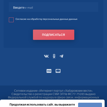
Согласие на обработку персональных данных данных
ПОДПИСАТЬСЯ
Сетевое издание «Интернет портал «Хабаровские вести».
Свидетельство о регистрации СМИ ЭЛ № ФС77-75285 выдано
Федеральной службой по надзору в сфере связи, информационных
технологий и массовых коммуникаций (Роскомнадзор) от 25.03.2019.
Учредитель МАУ «Хабаровские вести». Адрес учредителя, редакции:
Продолжая использовать сайт, вы выражаете