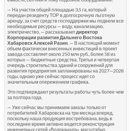
— На участок общей площадью 3,5 га, который
передан резиденту ТОР в долгосрочную льготную
аренду, за счет средств господдержки мы подвели все
необходимые ресурсы — воду, канализацию,
электричество, — рассказывает
директор
Корпорации развития Дальнего Востока
Хабаровск Алексей Разин
. — В настоящий момент
объем фактически внесенных инвестиций в проект
завода составляет около 250 млн руб., более 58 из
которых — бюджетные средства. Третья и четвертая
очередь строительства зданий и сооружений для
развития предприятия запланированы на 2027—2028
годы, однако уже сейчас процесс идет со
значительным опережением графика.
Это подтверждают результаты работы чуть более чем
за полтора года.
— Уже сейчас мы принимаем заказы только от
потребителей Хабаровска на три месяца вперед,
поскольку наша продукция востребована, ведь в
последнее время активно ведется реконструкция
инженерных сетей «Водоканала», масштабно