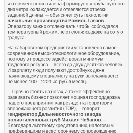
из горячего полиэтилена формируется труба нужного
диаметра, охлаждается и отделяются отрезки
заданной длины, — объясняет суть технологии
начальник производства Рамиль Гаязов
. —
Оператору важно отслеживать, чтобы соблюдался
температурный режим, не отклоняясь даже на сотую
градуса.
На хабаровском предприятии установлено самое
современное высокотехнологичное оборудование,
поэтому в процессе задействован минимум
трудового ресурса — всего до двух десятков человек.
И зарплату люди получают достойную: даже
начинающему специалисту на руки выплачивается
не менее 100—120 тыс. руб. в месяц.
— Прочно стоять на ногах, а также эффективно
развивать бизнес позволяет мощная господдержка
нашего предприятия, как резидента территории
опережающего развития (ТОР), — говорит
гендиректор Дальневосточного завода
полиэтиленовых труб Михаил Чебанов
. —
Благодаря льготному кредитованию, налоговым
преференциям и всестороннему сопровождению