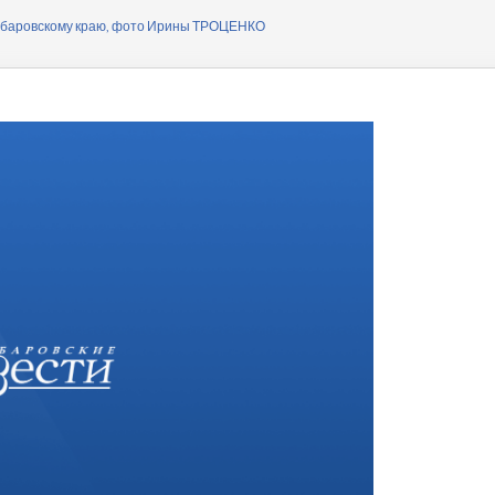
ера
Хабаровскому краю, фото Ирины ТРОЦЕНКО