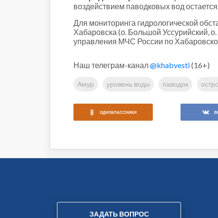
воздействием паводковых вод остается 
Для мониторинга гидрологической обста
Хабаровска (о. Большой Уссурийский, о
управления МЧС России по Хабаровско
Наш телеграм-канал
@khabvesti
(16+)
Амур
уровень воды
паводок
остр
ОДНОКЛАССНИКИ
В
ЗАДАТЬ ВОПРОС