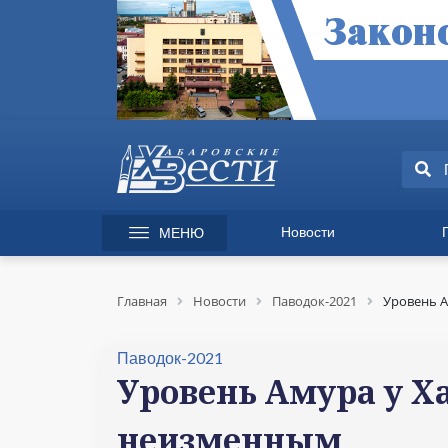
Новости
МЕНЮ
165 лет Хабаровску
Специаль
Происшествия
Экономик
Главная
Новости
Паводок-2021
Уровень А
Культура
Вопрос-от
Спорт
Происшес
Паводок-2021
Общество
Культура
Уровень Амура у Х
Политика
Информац
неизменным
Экономика
Горячая л