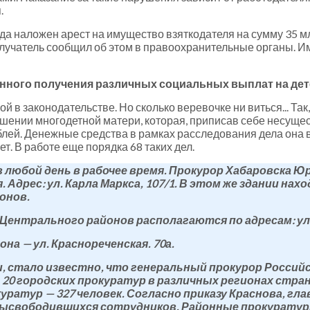
.
да наложен арест на имущество взяткодателя на сумму 35 мл
олучатель сообщил об этом в правоохранительные органы. И
онного получения различных социальных выплат на дете
 в законодательстве. Но сколько веревочке ни виться... Так
ошении многодетной матери, которая, приписав себе несуще
лей. Денежные средства в рамках расследования дела она 
ет. В работе еще порядка 68 таких дел.
 любой день в рабочее время. Прокурор Хабаровска Ю
. Адрес: ул. Карла Маркса, 107/1. В этом же здании н
онов.
нтрального районов располагаются по адресам: ул. Г
а — ул. Краснореченская. 70а.
и, стало известно, что генеральный прокурор Россий
20 городских прокуратур в различных регионах страны
ратур — 327 человек. Согласно приказу Краснова, г
ысвободившихся сотрудников. Районные прокуратур