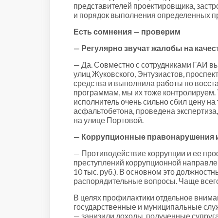
представителей проектировщика, застро
и порядок выполнения определенных п
Есть сомнения — проверим
— Регулярно звучат жалобы на качес
— Да. Совместно с сотрудниками ГАИ в
улиц Жуковского, Энтузиастов, проспек
средства и выполнила работы по восст
программам, мы их тоже контролируем. Т
исполнитель очень сильно сбил цену на
асфальтобетона, проведена экспертиза, 
на улице Портовой.
— Коррупционные правонарушения им
— Противодействие коррупции и ее про
преступлений коррупционной направленн
10 тыс. руб.). В основном это должнос
распорядительные вопросы. Чаще всего 
В целях профилактики отдельное внима
государственные и муниципальные служа
— занизили доходы, полученные супруга