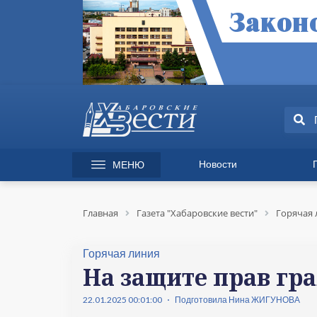
Новости
МЕНЮ
165 лет Хабаровску
Специаль
Происшествия
Экономик
Главная
Газета "Хабаровские вести"
Горячая 
Культура
Вопрос-от
Спорт
Происшес
Горячая линия
Общество
Культура
На защите прав гр
Политика
Информац
22.01.2025 00:01:00
Подготовила Нина ЖИГУНОВА
Экономика
Горячая л