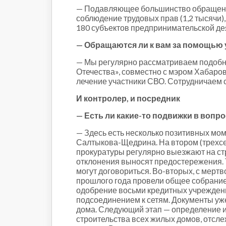
— Подавляющее большинство обращений 
соблюдение трудовых прав (1,2 тысячи)
180 субъектов предпринимательской де
— Обращаются ли к вам за помощью 
— Мы регулярно рассматриваем подобн
Отечества», совместно с мэром Хабаро
лечение участники СВО. Сотрудничаем 
И контролер, и посредник
— Есть ли какие-то подвижки в воп
— Здесь есть несколько позитивных мом
Салтыкова-Щедрина. На втором (трехсе
прокуратуры регулярно выезжают на стр
отклонения выносят предостережения. Т
могут договориться. Во-вторых, с мертв
прошлого года провели общее собрание.
одобрение восьми кредитных учреждений
подсоединением к сетям. Документы уже
дома. Следующий этап — определение и
строительства всех жилых домов, отсл