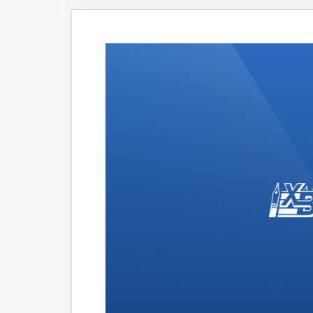
Что происходит
Темы ном
Сюжеты
Новости
Интервью
Общество
Комментарии экспертов
Транспорт
Коронавирус
Здравоохранение
Прогноз
Облик города
Благоустройство
Сезонное
Торговля
Образование
Местное самоуправление
Пульс города
Транспорт Хабаровска
Новости