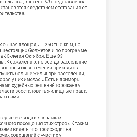
ительства, внесено 53 представления
 становятся следствием отставания от
оительства.
 общая площадь — 250 тыс. кв м, на
вышестоящих бюджетов и по программе
та 60-летия Октября. Еще 33
ы. К сожалению, не всегда расселение
и вопросы их выселения приходится
олучить больше жилья при расселении,
орая у них имелась. Есть и примеры,
х нами судебных решений горожанам
 власти восстановить жилищные права
нам сами.
оторые возводятся в рамках
ячного посещения этих строек. К таким
зами видеть, что происходит на
бочих совещаний с участием