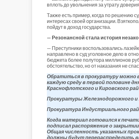
вплоть до увольнения за утрату доверия
Также есть пример, когда по решению су
интересах своей организации. Взяткоп
пойдут в доход государства.
— Резонансной стала история незак
— Преступники воспользовались лазейкой
направлено в суд уголовное дело в отн
бюджета более полутора миллионов руб
обстоятельство, но от наказания не спас
Обратиться в прокуратуру можно в
каждую среду в первой половине дня
Краснофлотского и Кировского рай
Прокуратуры Железнодорожного и Це
Прокуратура Индустриального район
Когда материал готовился к печат
подписал распоряжение о закрытии 
Общая численность указанных проку
должны будут перераспределить в