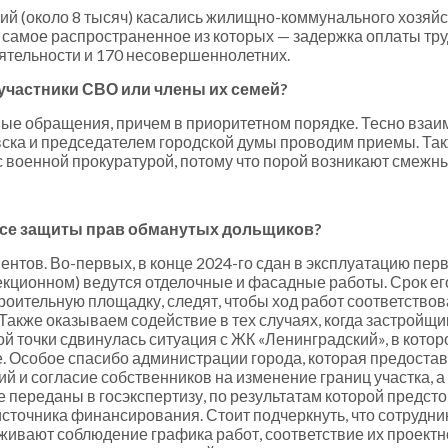
(около 8 тысяч) касались жилищно-коммунального хозяйст
, самое распространенное из которых — задержка оплаты тр
ятельности и 170 несовершеннолетних.
участники СВО или члены их семей?
ые обращения, причем в приоритетном порядке. Тесно вза
вска и председателем городской думы проводим приемы. Так
с военной прокуратурой, потому что порой возникают смежн
росе защиты прав обманутых дольщиков?
ентов. Во-первых, в конце 2024-го сдан в эксплуатацию пер
кционном) ведутся отделочные и фасадные работы. Срок его
оительную площадку, следят, чтобы ход работ соответствов
акже оказываем содействие в тех случаях, когда застройщи
ой точки сдвинулась ситуация с ЖК «Ленинградский», в кото
 Особое спасибо администрации города, которая предостави
 и согласие собственников на изменение границ участка, а
 переданы в госэкспертизу, по результатам которой предст
сточника финансирования. Стоит подчеркнуть, что сотрудни
еживают соблюдение графика работ, соответствие их проек