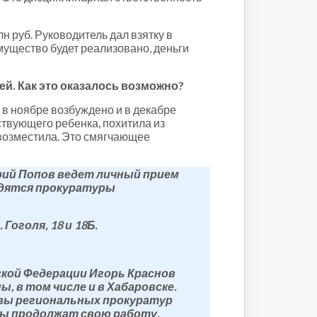
н руб. Руководитель дал взятку в
мущество будет реализовано, деньги
й. Как это оказалось возможно?
, в ноябре возбуждено и в декабре
ствующего ребенка, похитила из
возместила. Это смягчающее
рий Попов ведет личный прием
аходятся прокуратуры
оголя, 18 и 18Б.
ской Федерации Игорь Краснов
, в том числе и в Хабаровске.
лавы региональных прокуратур
ы продолжат свою работу.