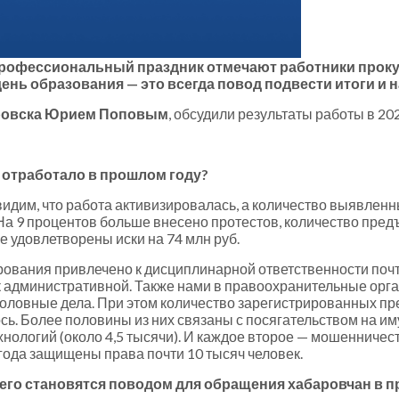
 профессиональный праздник отмечают работники проку
день образования — это всегда повод подвести итоги и
аровска Юрием Поповым
, обсудили результаты работы в 202
 отработало в прошлом году?
видим, что работа активизировалась, а количество выявлен
 На 9 процентов больше внесено протестов, количество пред
же удовлетворены иски на 74 млн руб.
рования привлечено к дисциплинарной ответственности почт
к административной. Также нами в правоохранительные орга
оловные дела. При этом количество зарегистрированных пре
ось. Более половины из них связаны с посягательством на 
логий (около 4,5 тысячи). И каждое второе — мошенничес
 года защищены права почти 10 тысяч человек.
сего становятся поводом для обращения хабаровчан в п