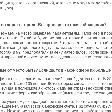
йщика, сетевых организаций, которые не могут между собой
роцедур.
тво дорог в городе. Вы проверяете такие обращения?
ыезжаем на место, замеряем параметры ям. Например, в пр
та 60-летия Октября. Администрации города были направле
ановлению дорожного покрытия. Что касается качества раб
ак, в конце прошлого года у нас вызвало сомнение качество
 торгах, и мы предполагали замену материалов. После окон
и нареканий к качеству нет, все сделано согласно технологии
еют место быть? Если да, то в какой сфере их больше 
филактика — одно из направлений нашей деятельности. В 2
ости. Всего 135 деяний, 80 из которых связаны со взяточни
тные лица, в полномочиях которых административно-хозяйст
в таких сферах, как образование (высшее и среднее специа
ние уделяем декларационной кампании. По итогам прошлого 
щие не указали свои банковские счета, в 32 случаях укрыли
ми. Наказание за такие нарушения зависит от работодателя