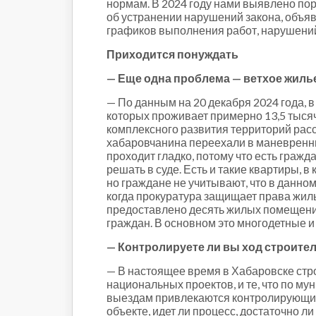
нормам. В 2024 году нами выявлено пор
об устранении нарушений закона, объя
графиков выполнения работ, нарушений
Приходится понуждать
— Еще одна проблема — ветхое жилье
— По данным на 20 декабря 2024 года, в
которых проживает примерно 13,5 тыся
комплексного развития территорий рассе
хабаровчанина переехали в маневренны
проходит гладко, потому что есть граж
решать в суде. Есть и такие квартиры, 
но граждане не учитывают, что в данном
когда прокуратура защищает права жил
предоставлено десять жилых помещений
граждан. В основном это многодетные и
— Контролируете ли вы ход строител
— В настоящее время в Хабаровске стро
национальных проектов, и те, что по м
выездам привлекаются контролирующие о
объекте, идет ли процесс, достаточно 