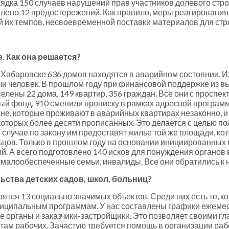
ядка 150 случаев нарушений прав участников долевого стро
влено 12 предостережений. Как правило, меры реагирования
 их темпов, несвоевременной поставки материалов для стр
. Как она решается?
 Хабаровске 636 домов находятся в аварийном состоянии. Их
чи человек. В прошлом году при финансовой поддержке из 
лены 22 дома, 149 квартир, 356 граждан. Все они с проспек
й фонд, 910 сменили прописку в рамках адресной программ
дане, которые проживают в аварийных квартирах незаконно, 
в которых более десяти прописанных. Это делается с целью п
 случае по закону им предоставят жилье той же площади, кот
ьцов. Только в прошлом году на основании инициированны
. А всего подготовлено 140 исков для понуждения органов
 малообеспеченные семьи, инвалиды. Все они обратились к 
ьства детских садов, школ, больниц?
ятся 13 социально значимых объектов. Среди них есть те, к
униципальным программам. У нас составлены графики ежемес
рганы и заказчики-застройщики. Это позволяет своими гла
ли там рабочих. Зачастую требуется помощь в организации ра