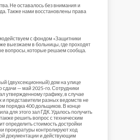
ва. Не оставалось без внимания и
уда. Также нами восстановлены права
имодействуем с фондом «Защитники
же выезжаем в больницы, где проходят
ые вопросы, которые решаем сообща.
вый (двухсекционный) дом на улице
 сдачи — май 2025-го. Сотрудники
ал утвержденному графику, в случае
к и представители разных ведомств не
ром порядка 400 дольщиков. В конце
ла для этого зал ГДК. Удалось получить
 также решить вопрос с техническим
оит определить стоимость достройки
ки прокуратуры контролируют ход
тной документации и действующим