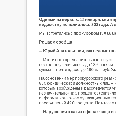
Строительство и городская
среда
Объясняем
Новогоднее
Одними из первых, 12 января, свой
ведомству исполнилось 303 года. А 
Духовность
Паводок-2021
Мы встретились с
прокурором г. Хаб
Антифейк
Решаем сообща
Паводок-2022
— Юрий Анатольевич, как ведомство
Выборы-2022
— Итоги пока предварительные, но уже 
несколько увеличилось, до 13,5 тысячи.
сумма — почти вдвое, до 180 млн руб. У
На основании мер прокурорского реаги
850 юридических и должностных лиц — 
которым возбуждены и расследуются уг
незначительно (на 5 процентов) снизил
информационно-коммуникационных техно
преступлений 42,8 процента. По итогам
— Нарушения в каких сферах чаще в