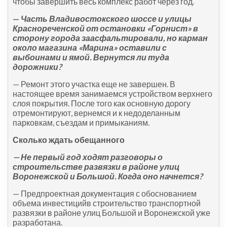
чтобы завершить весь комплекс работ через год.
—
Часть Владивостокского шоссе и улицы
Краснореченской от остановки «Горнист» в
сторону города заасфальтировали, но карман
около магазина «Марина» оставили с
выбоинами и ямой. Вернутся ли туда
дорожники?
— Ремонт этого участка еще не завершен. В
настоящее время занимаемся устройством верхнего
слоя покрытия. После того как основную дорогу
отремонтируют, вернемся и к недоделанным
парковкам, съездам и примыканиям.
Сколько ждать обещанного
— Не первый год ходят разговоры о
строительстве развязки в районе улиц
Воронежской и Большой. Когда оно начнется?
— Предпроектная документация с обоснованием
объема инвестицийв строительство транспортной
развязки в районе улиц Большой и Воронежской уже
разработана.