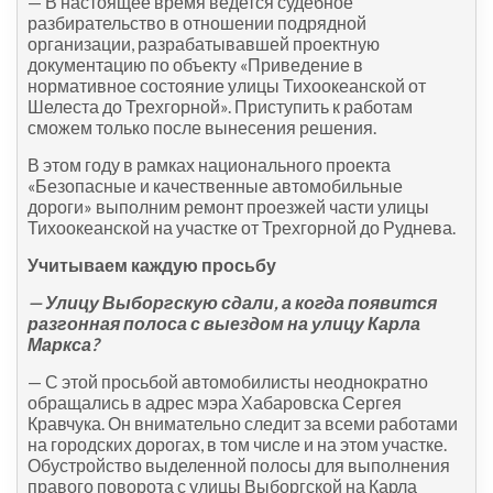
— В настоящее время ведется судебное
разбирательство в отношении подрядной
организации, разрабатывавшей проектную
документацию по объекту «Приведение в
нормативное состояние улицы Тихоокеанской от
Шелеста до Трехгорной». Приступить к работам
сможем только после вынесения решения.
В этом году в рамках национального проекта
«Безопасные и качественные автомобильные
дороги» выполним ремонт проезжей части улицы
Тихоокеанской на участке от Трехгорной до Руднева.
Учитываем каждую просьбу
— Улицу Выборгскую сдали, а когда появится
разгонная полоса с выездом на улицу Карла
Маркса?
— С этой просьбой автомобилисты неоднократно
обращались в адрес мэра Хабаровска Сергея
Кравчука. Он внимательно следит за всеми работами
на городских дорогах, в том числе и на этом участке.
Обустройство выделенной полосы для выполнения
правого поворота с улицы Выборгской на Карла