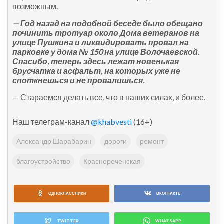
возможным.
— Год назад на подобной беседе было обещано
починить тротуар около Дома ветеранов на
улице Пушкина и ликвидировать провал на
парковке у дома № 150 на улице Волочаевской.
Спасибо, теперь здесь лежат новенькая
брусчатка и асфальт, на которых уже не
споткнешься и не провалишься.
— Стараемся делать все, что в наших силах, и более.
Наш телеграм-канал
@khabvesti
(16+)
Александр Шарабарин
дороги
ремонт
благоустройство
Краснореченская
ОДНОКЛАССНИКИ
ВКОНТАКТЕ
TWITTER
WHATSAPP