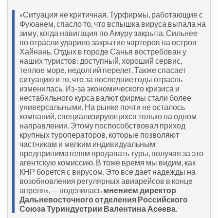
«Ситуация не критичная. Турфирмы, работающие с
Фуюанем, спасло то, что вспышка вируса выпала на
зиму, когда навигация по Амуру закрыта. Сильнее
по отрасли ударило закрытие чартеров на остров
Хайнань. Отдых в городе Санья востребован у
наших туристов: доступный, хороший сервис,
теплое море, недолгий перелет. Также спасает
ситуацию и то, что за последние годы отрасль
изменилась. Из-за экономического кризиса и
нестабильного курса валют фирмы стали более
универсальными. На рынке почти не осталось
компаний, специализирующихся только на одном
направлении. Этому поспособствовал приход
крупных туроператоров, которые позволяют
частникам и мелким индивидуальным
предпринимателям продавать туры, получая за это
агентскую комиссию. В тоже время мы видим, как
КНР борется с вирусом. Это все дает надежды на
возобновления регулярных авиарейсов в конце
апреля», — поделилась
мнением директор
Дальневосточного отделения Российского
Союза Туриндустрии Валентина Асеева.