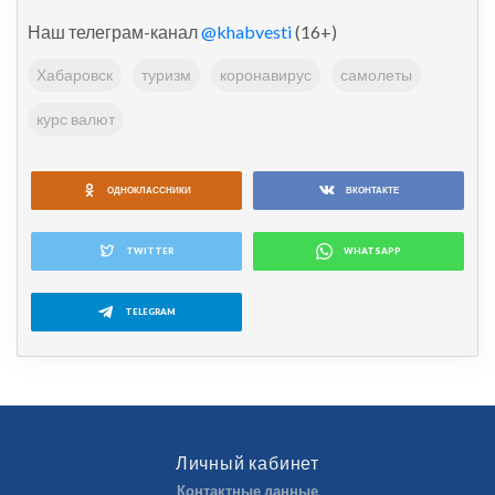
Наш телеграм-канал
@khabvesti
(16+)
Хабаровск
туризм
коронавирус
самолеты
курс валют
ОДНОКЛАССНИКИ
ВКОНТАКТЕ
TWITTER
WHATSAPP
TELEGRAM
Личный кабинет
Контактные данные