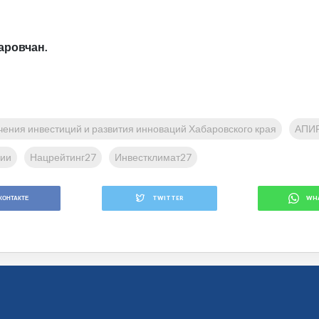
аровчан.
чения инвестиций и развития инноваций Хабаровского края
АПИ
ции
Нацрейтинг27
Инвестклимат27
КОНТАКТЕ
TWITTER
WH