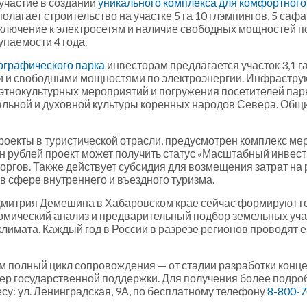
участие в создании
уникального комплекса для комфортного
олагает строительство на участке 5 га 10 глэмпингов, 5 саф
лючение к электросетям и наличие свободных мощностей по
упаемости 4 года.
ографического парка
инвесторам предлагается участок 3,1 г
 и свободными мощностями по электроэнергии. Инфраструкт
тнокультурных мероприятий и погружения посетителей парк
альной и духовной культуры коренных народов Севера. Общи
роекты в туристической отрасли, предусмотрен комплекс ме
н рублей проект может получить статус «Масштабный инвест
торгов. Также действует субсидия для возмещения затрат на 
 сфере внутреннего и въездного туризма.
Дмитрия Демешина в Хабаровском крае сейчас формируют 
омический анализ и предварительный подбор земельных учас
лимата. Каждый год в России в разрезе регионов проводят 
ам полный цикл сопровождения — от стадии разработки конц
ер государственной поддержки. Для получения более подр
су: ул. Ленинградская, 9А, по бесплатному телефону
8-800-7