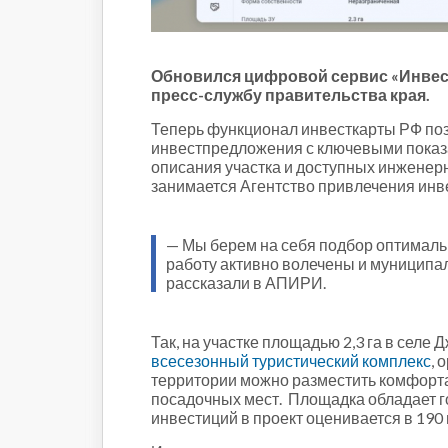
Строительство и городская
среда
Объясняем
Новогоднее
Обновился цифровой сервис «Инвест
пресс-службу правительства края.
Духовность
Паводок-2021
Теперь функционал инвесткарты РФ поз
инвестпредложения с ключевыми показа
Антифейк
описания участка и доступных инжене
Паводок-2022
занимается Агентство привлечения инв
Выборы-2022
— Мы берем на себя подбор оптимальн
работу активно волечены и муниципа
рассказали в АПИРИ.
Так, на участке площадью 2,3 га в селе
всесезонный туристический комплекс
, 
территории можно разместить комфортаб
посадочных мест. Площадка обладает 
инвестиций в проект оценивается в 190 