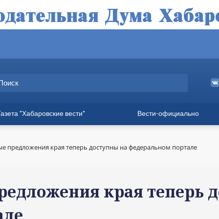
Газета "Хабаровские вести"
Вести-официально
ные выпуски
а
е предложения края теперь доступны на федеральном портале
вет
твия
едложения края теперь д
ия для хабаровчан
але
иния