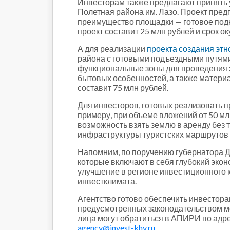
Инвесторам также предлагают принять 
Полетная района им. Лазо. Проект предп
преимущество площадки — готовое подк
проект составит 25 млн рублей и срок ок
А для реализации
проекта создания этн
района с готовыми подъездными путями
функциональные зоны для проведения э
бытовых особенностей, а также матери
составит 75 млн рублей.
Для инвесторов, готовых реализовать п
примеру, при объеме вложений от 50 мл
возможность взять землю в аренду без 
инфраструктуры туристских маршрутов в
Напомним, по поручению губернатора 
которые включают в себя глубокий экон
улучшение в регионе инвестиционного к
инвестклимата.
Агентство готово обеспечить инвестор
предусмотренных законодательством м
лица могут обратиться в АПИРИ по адре
agency@invest-khv.ru
.