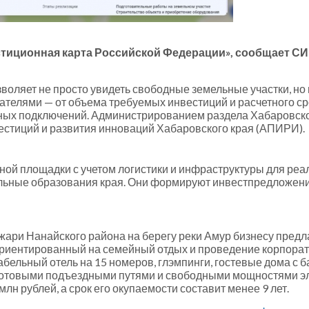
иционная карта Российской Федерации», сообщает СИ 
воляет не просто увидеть свободные земельные участки, но
телями — от объема требуемых инвестиций и расчетного ср
рных подключений. Администрированием раздела Хабаровск
естиций и развития инноваций Хабаровского края (АПИРИ).
ой площадки с учетом логистики и инфраструктуры для реали
льные образования края. Они формируют инвестпредложения
 Джари Нанайского района на берегу реки Амур бизнесу пред
ориентированный на семейный отдых и проведение корпорат
ельный отель на 15 номеров, глэмпинги, гостевые дома с ба
готовыми подъездными путями и свободными мощностями э
млн рублей, а срок его окупаемости составит менее 9 лет.