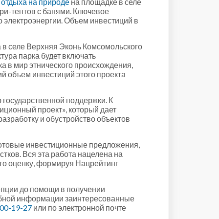
 отдыха на природе
на площадке в селе
ари-тентов с банями. Ключевое
 электроэнергии. Объем инвестиций в
а в селе Верхняя Эконь Комсомольского
ура парка будет включать
а в мир этнического происхождения,
й объем инвестиций этого проекта
р государственной поддержки. К
иционный проект», который дает
разработку и обустройство объектов
готовые инвестиционные предложения,
тков. Вся эта работа нацелена на
его оценку, формируя Нацрейтинг
епции до помощи в получении
обной информации заинтересованные
00-19-27
или по электронной почте