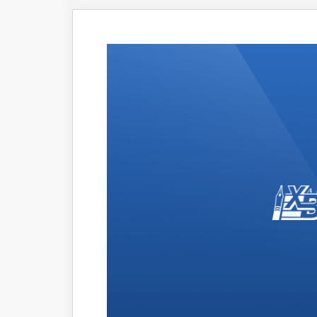
Что происходит
Темы ном
Сюжеты
Новости
Интервью
Общество
Комментарии экспертов
Транспорт
Коронавирус
Здравоохранение
Прогноз
Облик города
Благоустройство
Сезонное
Торговля
Образование
Местное самоуправление
Пульс города
Транспорт Хабаровска
Новости