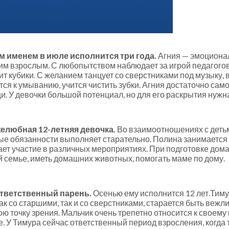
м именем в июле исполнится три года.
Агния — эмоциона
ким взрослым. С любопытством наблюдает за игрой педагогов
т кубики. С желанием танцует со сверстниками под музыку, в
ся к умыванию, учится чистить зубки. Агния достаточно само
. У девочки большой потенциал, но для его раскрытия нужн
елюбная 12-летняя девочка.
Во взаимоотношениях с деть
ые обязанности выполняет старательно. Полина занимается 
ает участие в различных мероприятиях. При подготовке дом
й семье, иметь домашних животных, помогать маме по дому.
ответственный парень.
Осенью ему исполнится 12 лет.Тим
как со старшими, так и со сверстниками, старается быть веж
ою точку зрения. Мальчик очень трепетно относится к своем
е. У Тимура сейчас ответственный период взросления, когда