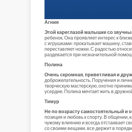
Строительство и городская
среда
Объясняем
Новогоднее
Агния
Духовность
Этой кареглазой малышке со звучны
Паводок-2021
ребенок. Она проявляет интерес к близ
с игрушками: прокатывает машину, стави
Антифейк
переставляет ножки. С радостью относит
Паводок-2022
раздевается при незначительной помощи
Выборы-2022
Полина
Очень скромная, приветливая и друж
доброжелательность. Поручения и личн
творческую мастерскую, охотно приним
усердие. Полина мечтает жить в дружно
Тимур
Не по возрасту самостоятельный и 
позиция и любовь к спорту. В общении, 
чужому влиянию и всегда отстаивает св
со своими вещами, все держит в порядк