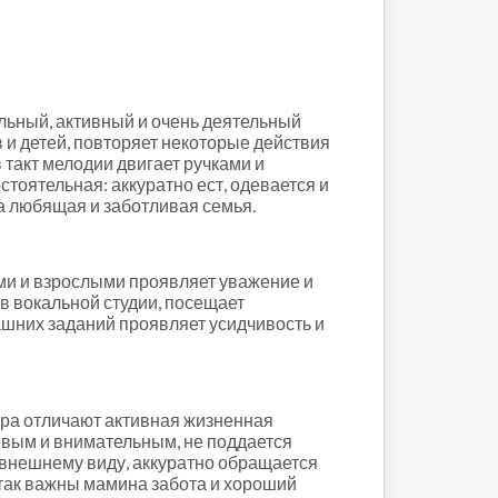
льный, активный и очень деятельный
 и детей, повторяет некоторые действия
 такт мелодии двигает ручками и
стоятельная: аккуратно ест, одевается и
а любящая и заботливая семья.
ми и взрослыми проявляет уважение и
в вокальной студии, посещает
ашних заданий проявляет усидчивость и
ура отличают активная жизненная
ливым и внимательным, не поддается
у внешнему виду, аккуратно обращается
 так важны мамина забота и хороший