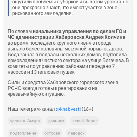
ощутили проблемы с уборкой и вывозом урожая, но
они прекрасно знают, что имеют участки в зоне
рискованного земледелия.
По словам
начальника управления по делам ГО и
ЧС администрации Хабаровска Андрея Колчина
,
во время последнего крупного ливня в городе
выпало более половины месячной нормы осадков.
Вода зашла в подвалы нескольких домов, подтопила
домовладения частного сектора на улице Богачева. В
комитеты по управлению районами передано 7
насосов и 13 тепловых пушек.
Силы и средства Хабаровского городского звена
РСЧС всегда готовы к реагированию на
чрезвычайную ситуацию.
Наш телеграм-канал
@khabvesti
(16+)
уровень Амура
дачники
левый берег
подтопление
острова
паводок