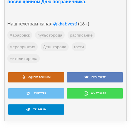
посвященном Дню пограничника.
Наш телеграм-канал
@khabvesti
(16+)
Хабаровск
пульс города
расписание
мероприятия
День города
гости
жители города
ОДНОКЛАССНИКИ
ВКОНТАКТЕ
TWITTER
WHATSAPP
TELEGRAM