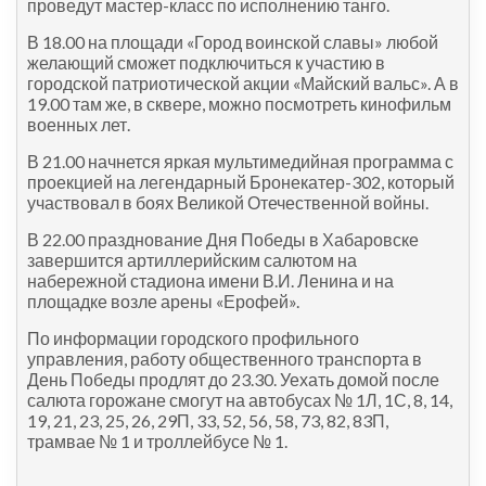
проведут мастер-класс по исполнению танго.
В 18.00 на площади «Город воинской славы» любой
желающий сможет подключиться к участию в
городской патриотической акции «Майский вальс». А в
19.00 там же, в сквере, можно посмотреть кинофильм
военных лет.
В 21.00 начнется яркая мультимедийная программа с
проекцией на легендарный Бронекатер-302, который
участвовал в боях Великой Отечественной войны.
В 22.00 празднование Дня Победы в Хабаровске
завершится артиллерийским салютом на
набережной стадиона имени В.И. Ленина и на
площадке возле арены «Ерофей».
По информации городского профильного
управления, работу общественного транспорта в
День Победы продлят до 23.30. Уехать домой после
салюта горожане смогут на автобусах № 1Л, 1С, 8, 14,
19, 21, 23, 25, 26, 29П, 33, 52, 56, 58, 73, 82, 83П,
трамвае № 1 и троллейбусе № 1.