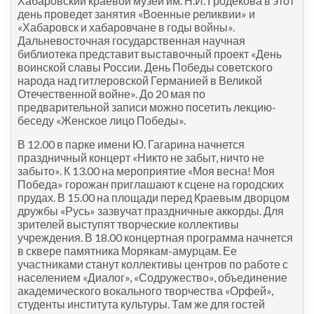
Хабаровский краевой музей им. Н.И. Гродекова в этот
день проведет занятия «Военные реликвии» и
«Хабаровск и хабаровчане в годы войны».
Дальневосточная государственная научная
библиотека представит выставочный проект «День
воинской славы России. День Победы советского
народа над гитлеровской Германией в Великой
Отечественной войне». До 20 мая по
предварительной записи можно посетить лекцию-
беседу «Женское лицо Победы».
В 12.00 в парке имени Ю. Гагарина начнется
праздничный концерт «Никто не забыт, ничто не
забыто». К 13.00 на мероприятие «Моя весна! Моя
Победа» горожан приглашают к сцене на городских
прудах. В 15.00 на площади перед Краевым дворцом
дружбы «Русь» зазвучат праздничные аккорды. Для
зрителей выступят творческие коллективы
учреждения. В 18.00 концертная программа начнется
в сквере памятника Морякам-амурцам. Ее
участниками станут коллективы центров по работе с
населением «Диалог», «Содружество», объединение
академического вокального творчества «Орфей»,
студенты института культуры. Там же для гостей