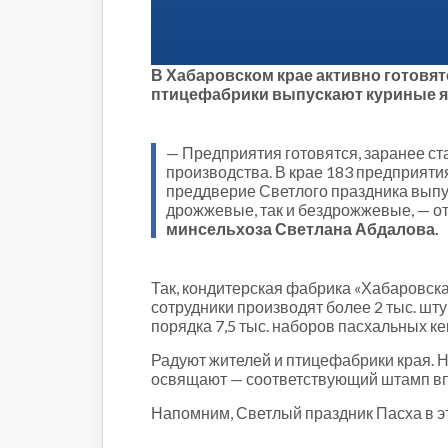
Строительство и городская
среда
Объясняем
Новогоднее
В Хабаровском крае активно готовят
птицефабрики выпускают куриные я
Духовность
Паводок-2021
Антифейк
— Предприятия готовятся, заранее ст
производства. В крае 183 предприятия
Паводок-2022
преддверие Светлого праздника выпус
Выборы-2022
дрожжевые, так и бездрожжевые, — о
минсельхоза Светлана Абдалова.
Так, кондитерская фабрика «Хабаровская
сотрудники производят более 2 тыс. шту
порядка 7,5 тыс. наборов пасхальных ке
Радуют жителей и птицефабрики края. 
освящают — соответствующий штамп вп
Напомним, Светлый праздник Пасха в это