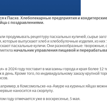
ся к Пасхе. Хлебопекарные предприятия и кондитерские
йца с поздравлениями.
али продумывать рецептуру пасхальных куличей, сырье заго
, которые выпускают хлеб и хлебобулочные изделия, из них 
кают пасхальные куличи. Они разнообразные: творожные, с 
тметила
начальник управления пищевой и перерабаты
» в 2024 году поставит в магазины города и края более 12 ты
к в день. Кроме того, по индивидуальному заказу крупной тор
ксов.
Например, в Комсомольске-на-Амуре на куриных яйцах можно
ервые наносится на скорлупу.
м году отмечается уже в воскресенье, 5 мая.