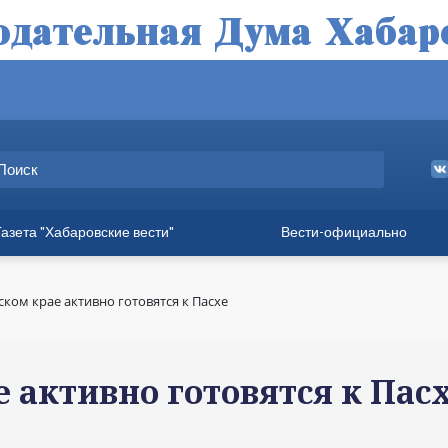
Газета "Хабаровские вести"
Вести-официально
ные выпуски
а
ском крае активно готовятся к Пасхе
вет
твия
 активно готовятся к Пас
ия для хабаровчан
иния