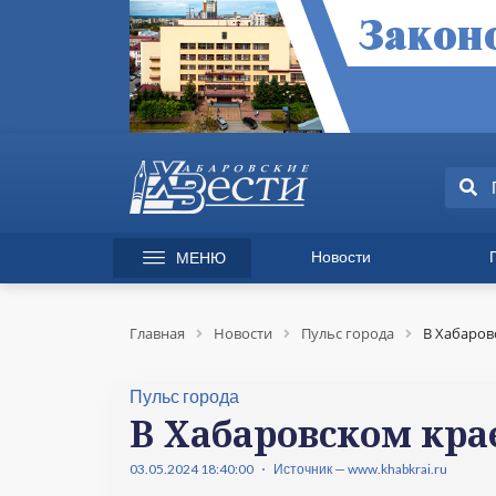
Новости
МЕНЮ
165 лет Хабаровску
Специаль
Происшествия
Экономик
Главная
Новости
Пульс города
В Хабаров
Культура
Вопрос-от
Спорт
Происшес
Пульс города
Общество
Культура
В Хабаровском крае
Политика
Информац
03.05.2024 18:40:00
Источник — www.khabkrai.ru
Экономика
Горячая л