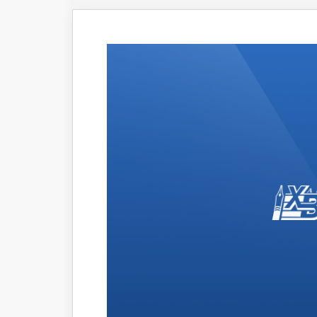
Что происходит
Темы ном
Сюжеты
Новости
Интервью
Общество
Комментарии экспертов
Транспорт
Коронавирус
Здравоохранение
Прогноз
Облик города
Благоустройство
Сезонное
Торговля
Образование
Местное самоуправление
Пульс города
Транспорт Хабаровска
Новости