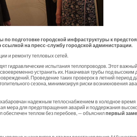
ты по подготовке городской инфраструктуры к предсто
о ссылкой на пресс-службу городской администрации.
ии и ремонту тепловых сетей.
ят гидравлические испытания теплопроводов. Этот важный 
своевременно устранить их. Накачивая трубы под высоким 
повреждений. Проведение таких проверок в летний период 
топительного сезона, минимизируя риски возникновения ав
 хабаровчан надежным теплоснабжением в холодное время г
ая мера для предотвращения аварий и поддержания высокого
л обеспечен теплом без перебоев, — объяснил
первый заме
ыявлено и находится в стадии восстановления 168 участков