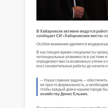
Строительство и городская
среда
Объясняем
Новогоднее
Духовность
Паводок-2021
В Хабаровске активно ведутся рабо
сообщает СИ «Хабаровские вести» с
Антифейк
Паводок-2022
Особое внимание уделяется модернизац
Выборы-2022
В настоящее время специалисты провод
потенциальные уязвимости в системе и 
определяют места возможных утечек и 
восстановительные работы до начала о
— Наша главная задача — обеспечить
не просто формальность, а необходим
чтобы каждый дом в нашем городе бы
хозяйству Денис Елькин.
По итогам проведенных испытаний уже в