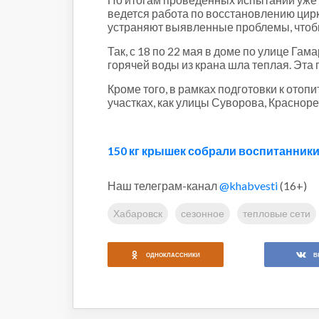
ведется работа по восстановлению цирк
устраняют выявленные проблемы, чтобы
Так, с 18 по 22 мая в доме по улице Г
горячей воды из крана шла теплая. Эта
Кроме того, в рамках подготовки к ото
участках, как улицы Суворова, Краснор
150 кг крышек собрали воспитанники
Наш телеграм-канал
@khabvesti
(16+)
Хабаровск
сезонное
тепловые сети
ОДНОКЛАССНИКИ
В