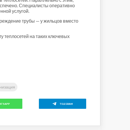
беспечено. Специалисты оперативно
нной услугой.
овреждение трубы — у жильцов вместо
ту теплосетей на таких ключевых
низация
ATSAPP
TELEGRAM