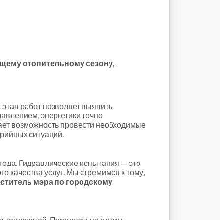
ящему отопительному сезону,
этап работ позволяет выявить
давлением, энергетики точно
дает возможность провести необходимые
арийных ситуаций.
ода. Гидравлические испытания — это
 качества услуг. Мы стремимся к тому,
ститель мэра по городскому
 теплосетей. Параллельно с этим,