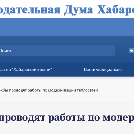
Газета "Хабаровские вести"
Вести-официально
ные выпуски
а
ужбы проводят работы по модернизации теплосетей
вет
твия
проводят работы по моде
ия для хабаровчан
иния