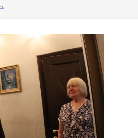
ера
да