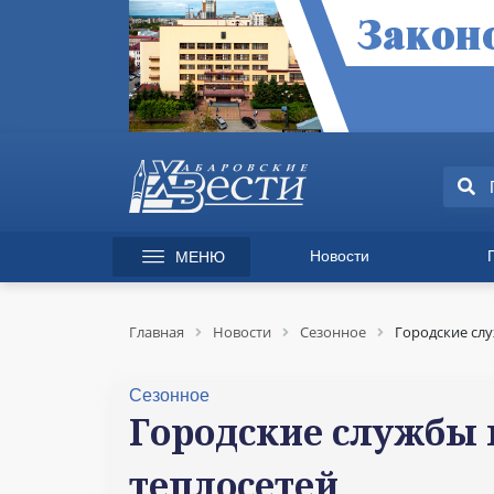
Новости
МЕНЮ
165 лет Хабаровску
Специаль
Происшествия
Экономик
Главная
Новости
Сезонное
Городские сл
Культура
Вопрос-от
Спорт
Происшес
Сезонное
Общество
Культура
Городские службы 
Политика
Информац
теплосетей
Экономика
Горячая л