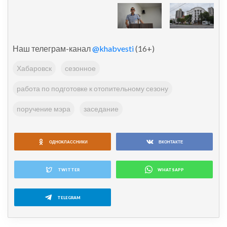
Наш телеграм-канал
@khabvesti
(16+)
Хабаровск
сезонное
работа по подготовке к отопительному сезону
поручение мэра
заседание
ОДНОКЛАССНИКИ
ВКОНТАКТЕ
TWITTER
WHATSAPP
TELEGRAM