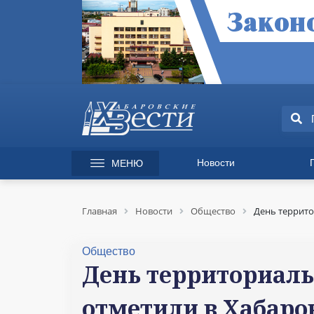
Новости
МЕНЮ
165 лет Хабаровску
Специаль
Происшествия
Экономик
Главная
Новости
Общество
День террито
Культура
Вопрос-от
Спорт
Происшес
Общество
Общество
Культура
День территориаль
Политика
Информац
отметили в Хабаро
Экономика
Горячая л