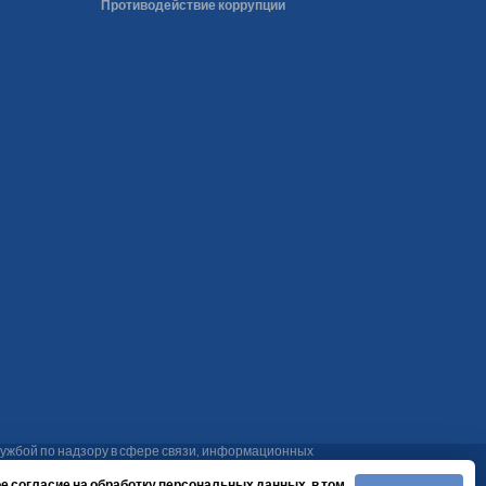
Противодействие коррупции
ужбой по надзору в сфере связи, информационных
48-61, тел. (4212) 75-48-34. Эл. адреса: vesti@khab-
е согласие на обработку персональных данных, в том