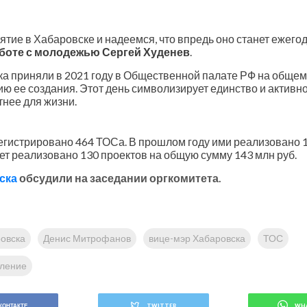
тие в Хабаровске и надеемся, что впредь оно станет ежего
аботе с молодежью Сергей Худенев
.
ка приняли в 2021 году в Общественной палате РФ на общ
 ее создания. Этот день символизирует единство и активно
нее для жизни.
егистрировано 464 ТОСа. В прошлом году ими реализовано 1
дет реализовано 130 проектов на общую сумму 143 млн руб.
ска
обсудили на заседании оргкомитета.
овска
Денис Митрофанов
вице-мэр Хабаровска
ТОС
вление
КОНТАКТЕ
TWITTER
WH