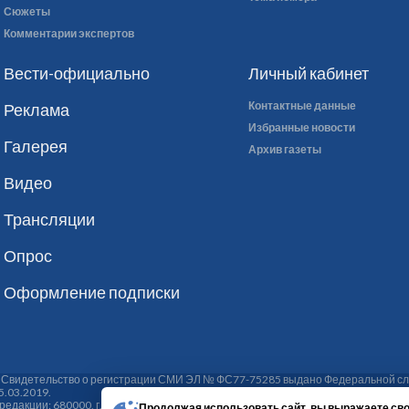
Сюжеты
Комментарии экспертов
Вести-официально
Личный кабинет
Контактные данные
Реклама
Избранные новости
Галерея
Архив газеты
Видео
Трансляции
Опрос
Оформление подписки
. Свидетельство о регистрации СМИ ЭЛ № ФС77-75285 выдано Федеральной сл
5.03.2019.
кции: 680000, г. Хабаровск, ул. Ким Ю Чена, 6, тел./факс: (4212) 75-48-70, 75-
Продолжая использовать сайт, вы выражаете сво