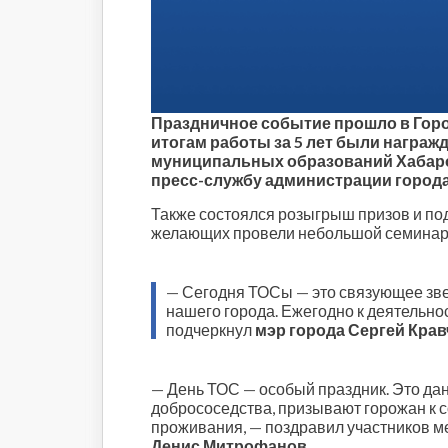
Строительство и городская
среда
Объясняем
Новогоднее
Духовность
Праздничное событие прошло в Горо
Паводок-2021
итогам работы за 5 лет были награж
Антифейк
муниципальных образований Хабаровс
Паводок-2022
пресс-службу администрации города
Выборы-2022
Также состоялся розыгрыш призов и под
желающих провели небольшой семинар о
—
Сегодня ТОСы
—
это связующее зв
нашего города. Ежегодно к деятельн
подчеркнул
мэр города Сергей Крав
—
День ТОС
—
особый праздник. Это дан
добрососедства, призывают горожан к с
проживания,
—
поздравил участников 
Денис Митрофанов
.