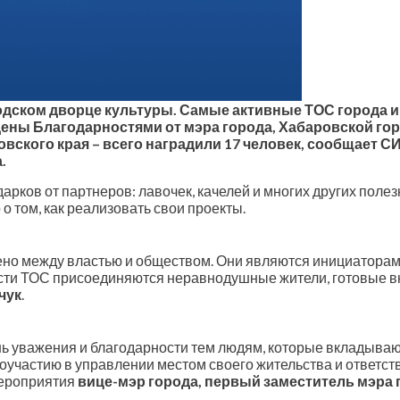
дском дворце культуры. Самые активные ТОС города и
дены Благодарностями от мэра города, Хабаровской го
кого края – всего наградили 17 человек, сообщает СИ
.
арков от партнеров: лавочек, качелей и многих других поле
 том, как реализовать свои проекты.
ено между властью и обществом. Они являются инициаторам
ости ТОС присоединяются неравнодушные жители, готовые вн
чук
.
ь уважения и благодарности тем людям, которые вкладывают
оучастию в управлении местом своего жительства и ответст
мероприятия
вице-мэр города, первый заместитель мэра