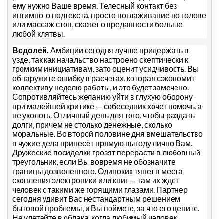
ему нужно Ваше время. Телесный контакт без
интимного подтекста, просто поглаживание по голове
или массаж стоп, скажет о преданности больше
любой клятвы.
Водолей.
Амбиции сегодня лучше придержать в
узде, так как начальство настроено скептически к
громким инициативам, зато оценит усидчивость. Вы
обнаружите ошибку в расчетах, которая сэкономит
коллективу неделю работы, и это будет замечено.
Сопротивляйтесь желанию уйти в глухую оборону
при малейшей критике — собеседник хочет помочь, а
не уколоть. Отличный день для того, чтобы раздать
долги, причем не столько денежные, сколько
моральные. Во второй половине дня вмешательство
в чужие дела принесёт прямую выгоду лично Вам.
Дружеские посиделки грозят перерасти в любовный
треугольник, если Вы вовремя не обозначите
границы дозволенного. Одиноких тянет в места
скопления электроники или книг — там их ждет
человек с такими же горящими глазами. Партнер
сегодня удивит Вас нестандартным решением
бытовой проблемы, и Вы поймете, за что его цените.
Не улетайте в облака, когда любимый человек