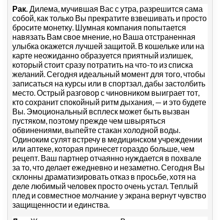
Рак.
Дилема, мучившая Вас с утра, разрешится сама
собой, как только Вы прекратите взвешивать и просто
бросите монетку. Шумная компания попытается
навязать Вам свое мнение, но Ваша отстраненная
улыбка окажется лучшей защитой. В кошельке или на
карте неожиданно образуется приятный излишек,
который стоит сразу потратить на что-то из списка
желаний. Сегодня идеальный момент для того, чтобы
записаться на курсы или в спортзал, дабы застолбить
место. Острый разговор с чиновником выиграет тот,
кто сохранит спокойный ритм дыхания, — и это будете
Вы. Эмоциональный всплеск может быть вызван
пустяком, поэтому прежде чем швыряться
обвинениями, выпейте стакан холодной воды.
Одиноким сулят встречу в медицинском учреждении
или аптеке, которая принесет гораздо больше, чем
рецепт. Ваш партнер отчаянно нуждается в похвале
за то, что делает ежедневно и незаметно. Сегодня Вы
склонны драматизировать отказ в просьбе, хотя на
деле любимый человек просто очень устал. Теплый
плед и совместное молчание у экрана вернут чувство
защищенности и единства.