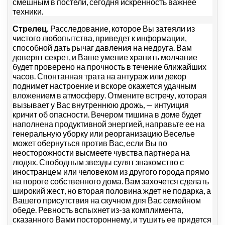
смешным в постели, сегодня искренность важнее
техники.
Стрелец.
Расследование, которое Вы затеяли из
чистого любопытства, приведет к информации,
способной дать рычаг давления на недруга. Вам
доверят секрет, и Ваше умение хранить молчание
будет проверено на прочность в течение ближайших
часов. Спонтанная трата на антураж или декор
поднимет настроение и вскоре окажется удачным
вложением в атмосферу. Отмените встречу, которая
вызывает у Вас внутреннюю дрожь, — интуиция
кричит об опасности. Вечером тишина в доме будет
наполнена продуктивной энергией, направьте ее на
генеральную уборку или реорганизацию Веселье
может обернуться против Вас, если Вы по
неосторожности высмеете чувства партнера на
людях. Свободным звезды сулят знакомство с
иностранцем или человеком из другого города прямо
на пороге собственного дома. Вам захочется сделать
широкий жест, но вторая половина ждет не подарка, а
Вашего присутствия на скучном для Вас семейном
обеде. Ревность вспыхнет из-за комплимента,
сказанного Вами постороннему, и тушить ее придется