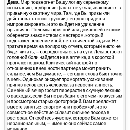
Дева.
Мир подвергнет Вашу логику серьезному
испытанию, подбросив факты, не укладывающиеся в
привычную картину мира. Там, где Вы привыкли
действовать по инструкции, сегодня придется
импровизировать, и это выйдет на удивление
органично. Поломка офисной или домашней техники
обернется знакомством с мастером, который
подскажет решение иной, нетехнической задачи. Не
тратьте время на полировку отчета, который никто не
будет читать, — сосредоточьтесь на сути. Лекарство от
головной боли найдется не в аптечке, а в короткой
прогулке пешком. Критический настрой по
отношению к внешности партнера может ранить
сильнее, чем Вы думаете, — сегодня слова бьют точно
в цель. Одинокая рискует проморгать ухаживания,
приняв неловкость человека за невоспитанность.
Семейный вечер грозит перерасти в скучную лекцию
о расходах, если Вы не разбавите его чем-то вкусным
и просмотром старых фотографий. Вам предложат
вместе заняться спортом или пробежкой, и это
совместное действие сблизит сильнее похода в
ресторан. Откройтесь чувству, которое Вам кажется
нерациональным, — именно оно сейчас самое
истинное.