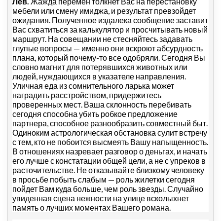
Лев.
Жажда перемен толкнет Вас на перестановку
мебели или смену имиджа, и результат превзойдет
ожидания. Полученное издалека сообщение заставит
Вас схватиться за калькулятор и просчитывать новый
маршрут. На совещании не стесняйтесь задавать
глупые вопросы — именно они вскроют абсурдность
плана, который почему-то все одобряли. Сегодня Вы
словно магнит для потерявшихся животных или
людей, нуждающихся в указателе направления.
Уличная еда из сомнительного ларька может
наградить расстройством, придержитесь
проверенных мест. Ваша склонность перебивать
сегодня способна убить робкое предложение
партнера, способное разнообразить совместный быт.
Одиноким астрологическая обстановка сулит встречу
с тем, кто не побоится высмеять Вашу напыщенность.
В отношениях назревает разговор о деньгах, и начать
его лучше с констатации общей цели, а не с упреков в
расточительстве. Не отказывайте близкому человеку
в просьбе побыть слабым — роль жилетки сегодня
пойдет Вам куда больше, чем роль звезды. Случайно
увиденная сцена нежности на улице всколыхнет
память о лучших моментах Вашего романа.