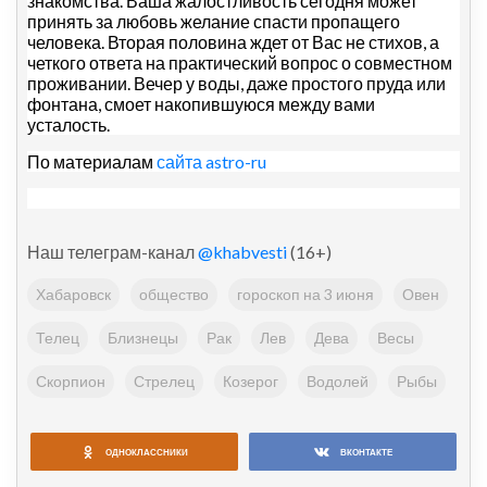
знакомства. Ваша жалостливость сегодня может
принять за любовь желание спасти пропащего
человека. Вторая половина ждет от Вас не стихов, а
четкого ответа на практический вопрос о совместном
проживании. Вечер у воды, даже простого пруда или
фонтана, смоет накопившуюся между вами
усталость.
По материалам
сайта astro-ru
Наш телеграм-канал
@khabvesti
(16+)
Хабаровск
общество
гороскоп на 3 июня
Овен
Телец
Близнецы
Рак
Лев
Дева
Весы
Скорпион
Стрелец
Козерог
Водолей
Рыбы
ОДНОКЛАССНИКИ
ВКОНТАКТЕ