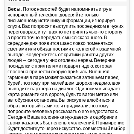
Весы.
Поток новостей будет напоминать игру в
испорченный телефон: доверяйте только
письменному источнику информации, игнорируя
слухи. Вас попросят выступить посредником в чужих
переговорах, и тут важно не принять чью-то сторону,
а просто точно передать смысл сказанного. В
середине дня появится шанс ловко поменяться
сменами или обязанностями с коллегой к взаимной
выгоде. Воздержитесь от критики работы других
людей — сегодня у них оголены нервы. Вечерние
посиделки с приятелями подарят идею, которая
способна принести скорую прибыль. Внешняя
гармония в паре может оказаться затишьем перед
бурей, поэтому при малейшем шорохе недомолвок
выводите партнера на диалог. Одиноким выпадает
карта романтики в дороге, будь то вагон метро или
автобусная остановка. Вы рискуете влюбиться в
образ, который сами же и придумали, поэтому
попросите человека рассказать о его недостатках.
Сегодня Ваша половинка нуждается в одобрении
своих, казалось бы, нелепых увлечений. Примирение
будет достигнуто через искусство: совместный выбор
картины или просто слушание музыки на одном