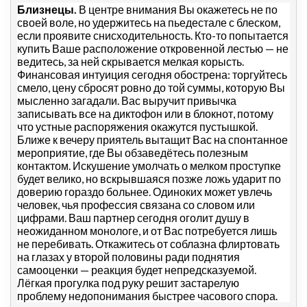
Близнецы.
В центре внимания Вы окажетесь не по
своей воле, но удержитесь на пьедестале с блеском,
если проявите снисходительность. Кто-то попытается
купить Ваше расположение откровенной лестью — не
ведитесь, за ней скрывается мелкая корысть.
Финансовая интуиция сегодня обострена: торгуйтесь
смело, цену сбросят ровно до той суммы, которую Вы
мысленно загадали. Вас выручит привычка
записывать все на диктофон или в блокнот, потому
что устные распоряжения окажутся пустышкой.
Ближе к вечеру приятель вытащит Вас на спонтанное
мероприятие, где Вы обзаведётесь полезным
контактом. Искушение умолчать о мелком проступке
будет велико, но вскрывшаяся позже ложь ударит по
доверию гораздо больнее. Одиноких может увлечь
человек, чья профессия связана со словом или
цифрами. Ваш партнер сегодня оголит душу в
неожиданном монологе, и от Вас потребуется лишь
не перебивать. Откажитесь от соблазна флиртовать
на глазах у второй половины ради поднятия
самооценки — реакция будет непредсказуемой.
Лёгкая прогулка под руку решит застарелую
проблему недопонимания быстрее часового спора.