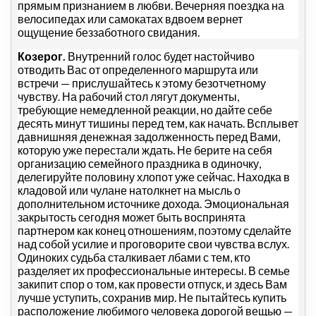
прямым признанием в любви. Вечерняя поездка на
велосипедах или самокатах вдвоем вернет
ощущение беззаботного свидания.
Козерог.
Внутренний голос будет настойчиво
отводить Вас от определенного маршрута или
встречи — прислушайтесь к этому безотчетному
чувству. На рабочий стол лягут документы,
требующие немедленной реакции, но дайте себе
десять минут тишины перед тем, как начать. Всплывет
давнишняя денежная задолженность перед Вами,
которую уже перестали ждать. Не берите на себя
организацию семейного праздника в одиночку,
делегируйте половину хлопот уже сейчас. Находка в
кладовой или чулане натолкнет на мысль о
дополнительном источнике дохода. Эмоциональная
закрытость сегодня может быть воспринята
партнером как конец отношениям, поэтому сделайте
над собой усилие и проговорите свои чувства вслух.
Одиноких судьба сталкивает лбами с тем, кто
разделяет их профессиональные интересы. В семье
закипит спор о том, как провести отпуск, и здесь Вам
лучше уступить, сохранив мир. Не пытайтесь купить
расположение любимого человека дорогой вещью —