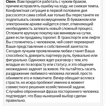
Овен.
Вам придется работать с чужим браком,
причем исправлять ошибку на ходу, не снижая темпа.
Конфликтная ситуация в первой половине дня
рассосется сама собой, как только Вы перестанете ее
подпитывать своим возмущением. В бумажном или
электронном архиве найдется ответ, отменяющий
необходимость затевать новый сложный процесс.
Отложите крупную покупку как минимум на сутки,
даже если продавец торопит. В транспорте или лифте
Вы столкнетесь с человеком, чей совет перевернет
Ваше представление о собственной занятости.
Сегодня лучшим проявлением любви станет Ваша
способность доверить партнеру руль, буквально или
фигурально. Одиноких ждет разговор с тем, кто
младше их по возрасту или статусу, и это общение
неожиданно заденет за живое. Не пытайтесь гасить
раздражение любимого человека логикой, просто
обнимите его и помолчите. Вечер обещает всплеск
страсти, но искра пробежит именно в момент
совместного решения хозяйственной задачи.
Случайно оброненная фраза постороннего человека
подтвердит, что Ваш нынешний выбор сделан
правильно.