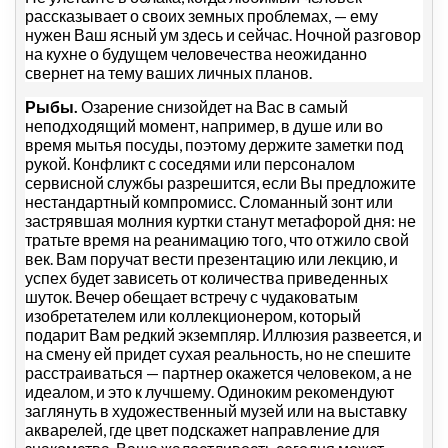
рассказывает о своих земных проблемах, — ему
нужен Ваш ясный ум здесь и сейчас. Ночной разговор
на кухне о будущем человечества неожиданно
свернет на тему ваших личных планов.
Рыбы.
Озарение снизойдет на Вас в самый
неподходящий момент, например, в душе или во
время мытья посуды, поэтому держите заметки под
рукой. Конфликт с соседями или персоналом
сервисной службы разрешится, если Вы предложите
нестандартный компромисс. Сломанный зонт или
застрявшая молния куртки станут метафорой дня: не
тратьте время на реанимацию того, что отжило свой
век. Вам поручат вести презентацию или лекцию, и
успех будет зависеть от количества приведенных
шуток. Вечер обещает встречу с чудаковатым
изобретателем или коллекционером, который
подарит Вам редкий экземпляр. Иллюзия развеется, и
на смену ей придет сухая реальность, но не спешите
расстраиваться — партнер окажется человеком, а не
идеалом, и это к лучшему. Одиноким рекомендуют
заглянуть в художественный музей или на выставку
акварелей, где цвет подскажет направление для