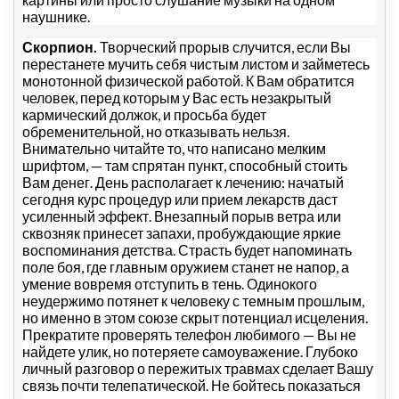
наушнике.
Скорпион.
Творческий прорыв случится, если Вы
перестанете мучить себя чистым листом и займетесь
монотонной физической работой. К Вам обратится
человек, перед которым у Вас есть незакрытый
кармический должок, и просьба будет
обременительной, но отказывать нельзя.
Внимательно читайте то, что написано мелким
шрифтом, — там спрятан пункт, способный стоить
Вам денег. День располагает к лечению: начатый
сегодня курс процедур или прием лекарств даст
усиленный эффект. Внезапный порыв ветра или
сквозняк принесет запахи, пробуждающие яркие
воспоминания детства. Страсть будет напоминать
поле боя, где главным оружием станет не напор, а
умение вовремя отступить в тень. Одинокого
неудержимо потянет к человеку с темным прошлым,
но именно в этом союзе скрыт потенциал исцеления.
Прекратите проверять телефон любимого — Вы не
найдете улик, но потеряете самоуважение. Глубоко
личный разговор о пережитых травмах сделает Вашу
связь почти телепатической. Не бойтесь показаться