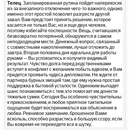
Телец.
Запланированная рутина пойдет наперекосяк
из-за внезапного отключения чего-то важного, однако
именно этот простой позволит разгрести другой
завал. Вам предстоит принять решение, которое
касается не только Вас, но и еще двух человек,
поэтому избегайте поспешности. Вещь, считавшаяся
безвозвратно потерянной, обнаружится в самом
неподходящем месте. Денежный вопрос, связанный
с совместными накоплениями, лучше отложить до
завтра. Вторая половина дня идеальна для работы
руками — Вы успокоитесь и получите видимый
результат. Чувство долга перед родственниками
вступит в конфликт с желанием побыть вдвоем, и Вам
придется проявить чудеса дипломатии. Не ждите от
партнера бурных эмоций там, где ему нужна простая
поддержка в бытовой усталости. Одиноким выпадет
шанс познакомиться с тем, кто помогает им донести
тяжелые сумки. Сегодня Вы особенно чувствительны
к прикосновениям, и любое приятное тактильное
ощущение будет восприниматься как объяснение в
любви. Ревнивое замечание, брошенное Вами
вскользь, способно разрастись в большую ссору, если
Вы вовремя не переведете все в шутку.