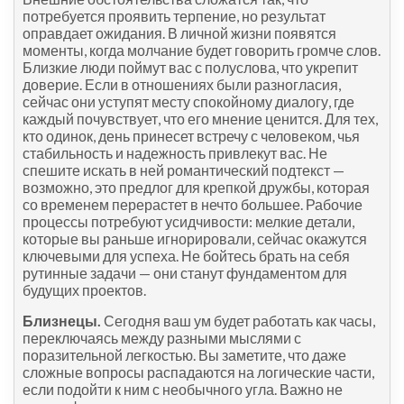
потребуется проявить терпение, но результат
оправдает ожидания. В личной жизни появятся
моменты, когда молчание будет говорить громче слов.
Близкие люди поймут вас с полуслова, что укрепит
доверие. Если в отношениях были разногласия,
сейчас они уступят месту спокойному диалогу, где
каждый почувствует, что его мнение ценится. Для тех,
кто одинок, день принесет встречу с человеком, чья
стабильность и надежность привлекут вас. Не
спешите искать в ней романтический подтекст —
возможно, это предлог для крепкой дружбы, которая
со временем перерастет в нечто большее. Рабочие
процессы потребуют усидчивости: мелкие детали,
которые вы раньше игнорировали, сейчас окажутся
ключевыми для успеха. Не бойтесь брать на себя
рутинные задачи — они станут фундаментом для
будущих проектов.
Близнецы.
Сегодня ваш ум будет работать как часы,
переключаясь между разными мыслями с
поразительной легкостью. Вы заметите, что даже
сложные вопросы распадаются на логические части,
если подойти к ним с необычного угла. Важно не