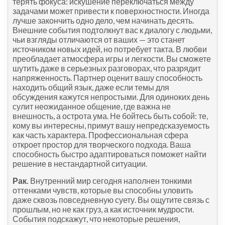
терять фокуса: искушение переключаться между
задачами может привести к поверхностности. Иногда
лучше закончить одно дело, чем начинать десять.
Внешние события подтолкнут вас к диалогу с людьми,
чьи взгляды отличаются от ваших — это станет
источником новых идей, но потребует такта. В любви
преобладает атмосфера игры и легкости. Вы сможете
шутить даже в серьезных разговорах, что разрядит
напряженность. Партнер оценит вашу способность
находить общий язык, даже если темы для
обсуждения кажутся непростыми. Для одиноких день
сулит неожиданное общение, где важна не
внешность, а острота ума. Не бойтесь быть собой: те,
кому вы интересны, примут вашу непредсказуемость
как часть характера. Профессиональная сфера
откроет простор для творческого подхода. Ваша
способность быстро адаптироваться поможет найти
решение в нестандартной ситуации.
Рак.
Внутренний мир сегодня наполнен тонкими
оттенками чувств, которые вы способны уловить
даже сквозь повседневную суету. Вы ощутите связь с
прошлым, но не как груз, а как источник мудрости.
События подскажут, что некоторые решения,