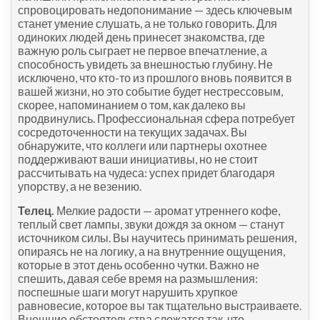
спровоцировать недопонимание — здесь ключевым
станет умение слушать, а не только говорить. Для
одиноких людей день принесет знакомства, где
важную роль сыграет не первое впечатление, а
способность увидеть за внешностью глубину. Не
исключено, что кто-то из прошлого вновь появится в
вашей жизни, но это событие будет нестрессовым,
скорее, напоминанием о том, как далеко вы
продвинулись. Профессиональная сфера потребует
сосредоточенности на текущих задачах. Вы
обнаружите, что коллеги или партнеры охотнее
поддерживают ваши инициативы, но не стоит
рассчитывать на чудеса: успех придет благодаря
упорству, а не везению.
Телец.
Мелкие радости — аромат утреннего кофе,
теплый свет лампы, звуки дождя за окном — станут
источником силы. Вы научитесь принимать решения,
опираясь не на логику, а на внутренние ощущения,
которые в этот день особенно чутки. Важно не
спешить, давая себе время на размышления:
поспешные шаги могут нарушить хрупкое
равновесие, которое вы так тщательно выстраиваете.
Внешние обстоятельства сложатся так, что