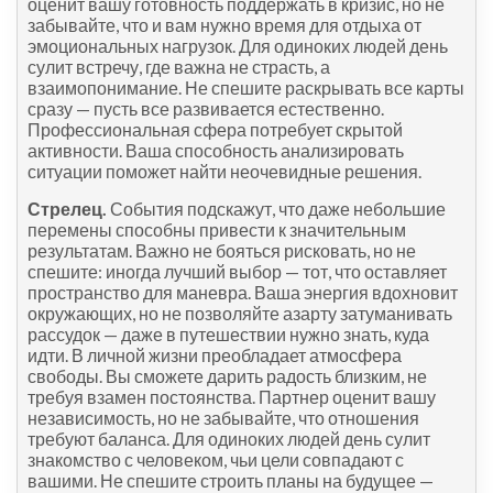
оценит вашу готовность поддержать в кризис, но не
забывайте, что и вам нужно время для отдыха от
эмоциональных нагрузок. Для одиноких людей день
сулит встречу, где важна не страсть, а
взаимопонимание. Не спешите раскрывать все карты
сразу — пусть все развивается естественно.
Профессиональная сфера потребует скрытой
активности. Ваша способность анализировать
ситуации поможет найти неочевидные решения.
Стрелец.
События подскажут, что даже небольшие
перемены способны привести к значительным
результатам. Важно не бояться рисковать, но не
спешите: иногда лучший выбор — тот, что оставляет
пространство для маневра. Ваша энергия вдохновит
окружающих, но не позволяйте азарту затуманивать
рассудок — даже в путешествии нужно знать, куда
идти. В личной жизни преобладает атмосфера
свободы. Вы сможете дарить радость близким, не
требуя взамен постоянства. Партнер оценит вашу
независимость, но не забывайте, что отношения
требуют баланса. Для одиноких людей день сулит
знакомство с человеком, чьи цели совпадают с
вашими. Не спешите строить планы на будущее —