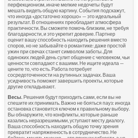
перфекционизм, иначе мелкие недочеты будут
мешать видеть общую картину. События подскажут,
что иногда «достаточно хорошо» — это идеальный
результат. В отношениях преобладает атмосфера
практичности. Вы сможете помочь близким, не требуя
благодарности, и это укрепит доверие. Партнер
оценит вашу способность находить решения вместо
споров, но не забывайте о романтике: даже простой
ужин при свечах станет символом заботы. Для
одиноких людей день сулит общение с человеком, чьи
ценности совпадают с вашими. Не ищите идеала —
цените то, что есть. Работа потребует
сосредоточенности на рутинных задачах. Ваша
усидчивость поможет завершить проекты, которые
другие откладывают.
Весы.
Решения будут приходить сами, если вы не
спешите их принимать. Важно не бояться пауз: иногда
остановка становится ключом к правильному выбору.
Вы обнаружите, что конфликты, которые раньше
казались неразрешимыми, уступают месту диалогу.
Ваша способность находить общую точку зрения
превратит напряженность в сотрудничество. Не
бойтесь менять мнение — это признак гибкости, а не