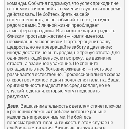
команды. События подскажут, что успех приходит не
от громких заявлений, а от умения слушать и вовремя
действовать. Не бойтесь брать на себя
ответственность, но не забывайте о тех, кто идет
рядом с вами. В личной жизни преобладает
атмосфера праздника. Вы сможете дарить радость
близким простыми жестами — комплиментом,
неожиданным сюрпризом. Партнер оценит вашу
щедрость, но не превращайте заботу в давление:
иногда достаточно быть рядом, не требуя ответа. Для
одиноких людей день сулит встречу, где важна не
страсть, а взаимное уважение. Не спешите
вкладывать в нее большие ожидания — пусть все
развивается естественно. Профессиональная сфера
откроет возможности для проявления таланта. Ваша
оригинальность выделит вас среди коллег, но не
упускайте детали, которые могут подорвать
результат.
Дева.
Ваша внимательность к деталям станет ключом
к решению сложных проблем, которые раньше
казались непреодолимыми. Не бойтесь
пересматривать планы: гибкость в этом случае не
слабость, а стратегия. Важно не погружаться в