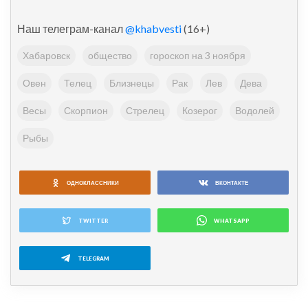
Наш телеграм-канал
@khabvesti
(16+)
Хабаровск
общество
гороскоп на 3 ноября
Овен
Телец
Близнецы
Рак
Лев
Дева
Весы
Скорпион
Стрелец
Козерог
Водолей
Рыбы
ОДНОКЛАССНИКИ
ВКОНТАКТЕ
TWITTER
WHATSAPP
TELEGRAM