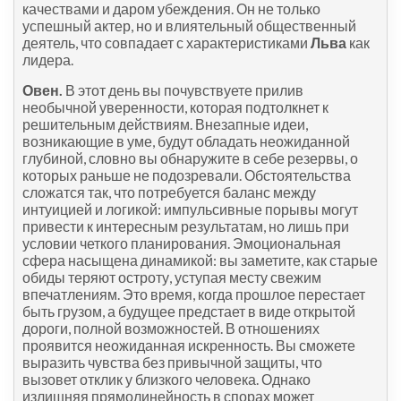
качествами и даром убеждения. Он не только
успешный актер, но и влиятельный общественный
деятель, что совпадает с характеристиками
Льва
как
лидера.
Овен.
В этот день вы почувствуете прилив
необычной уверенности, которая подтолкнет к
решительным действиям. Внезапные идеи,
возникающие в уме, будут обладать неожиданной
глубиной, словно вы обнаружите в себе резервы, о
которых раньше не подозревали. Обстоятельства
сложатся так, что потребуется баланс между
интуицией и логикой: импульсивные порывы могут
привести к интересным результатам, но лишь при
условии четкого планирования. Эмоциональная
сфера насыщена динамикой: вы заметите, как старые
обиды теряют остроту, уступая месту свежим
впечатлениям. Это время, когда прошлое перестает
быть грузом, а будущее предстает в виде открытой
дороги, полной возможностей. В отношениях
проявится неожиданная искренность. Вы сможете
выразить чувства без привычной защиты, что
вызовет отклик у близкого человека. Однако
излишняя прямолинейность в спорах может