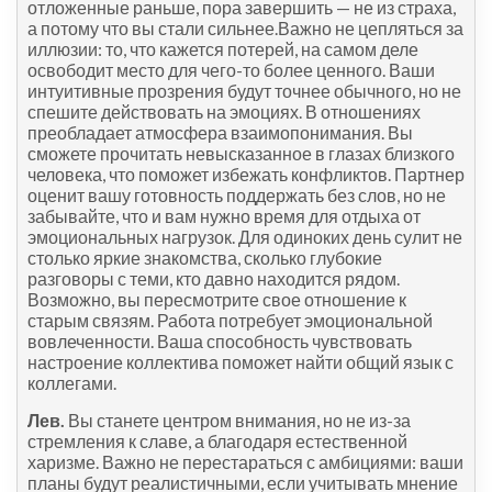
отложенные раньше, пора завершить — не из страха,
а потому что вы стали сильнее.Важно не цепляться за
иллюзии: то, что кажется потерей, на самом деле
освободит место для чего-то более ценного. Ваши
интуитивные прозрения будут точнее обычного, но не
спешите действовать на эмоциях. В отношениях
преобладает атмосфера взаимопонимания. Вы
сможете прочитать невысказанное в глазах близкого
человека, что поможет избежать конфликтов. Партнер
оценит вашу готовность поддержать без слов, но не
забывайте, что и вам нужно время для отдыха от
эмоциональных нагрузок. Для одиноких день сулит не
столько яркие знакомства, сколько глубокие
разговоры с теми, кто давно находится рядом.
Возможно, вы пересмотрите свое отношение к
старым связям. Работа потребует эмоциональной
вовлеченности. Ваша способность чувствовать
настроение коллектива поможет найти общий язык с
коллегами.
Лев.
Вы станете центром внимания, но не из-за
стремления к славе, а благодаря естественной
харизме. Важно не перестараться с амбициями: ваши
планы будут реалистичными, если учитывать мнение