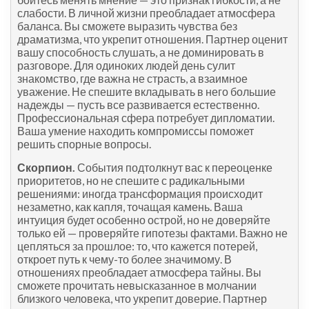
слабости. В личной жизни преобладает атмосфера
баланса. Вы сможете выразить чувства без
драматизма, что укрепит отношения. Партнер оценит
вашу способность слушать, а не доминировать в
разговоре. Для одиноких людей день сулит
знакомство, где важна не страсть, а взаимное
уважение. Не спешите вкладывать в него большие
надежды — пусть все развивается естественно.
Профессиональная сфера потребует дипломатии.
Ваша умение находить компромиссы поможет
решить спорные вопросы.
Скорпион.
События подтолкнут вас к переоценке
приоритетов, но не спешите с радикальными
решениями: иногда трансформация происходит
незаметно, как капля, точащая камень. Ваша
интуиция будет особенно острой, но не доверяйте
только ей — проверяйте гипотезы фактами. Важно не
цепляться за прошлое: то, что кажется потерей,
откроет путь к чему-то более значимому. В
отношениях преобладает атмосфера тайны. Вы
сможете прочитать невысказанное в молчании
близкого человека, что укрепит доверие. Партнер