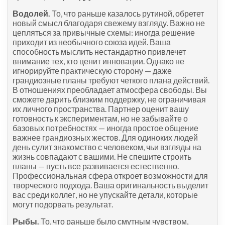
Водолей.
То, что раньше казалось рутиной, обретет
новый смысл благодаря свежему взгляду. Важно не
цепляться за привычные схемы: иногда решение
приходит из необычного союза идей. Ваша
способность мыслить нестандартно привлечет
внимание тех, кто ценит инновации. Однако не
игнорируйте практическую сторону — даже
грандиозные планы требуют четкого плана действий.
В отношениях преобладает атмосфера свободы. Вы
сможете дарить близким поддержку, не ограничивая
их личного пространства. Партнер оценит вашу
готовность к экспериментам, но не забывайте о
базовых потребностях — иногда простое общение
важнее грандиозных жестов. Для одиноких людей
день сулит знакомство с человеком, чьи взгляды на
жизнь совпадают с вашими. Не спешите строить
планы — пусть все развивается естественно.
Профессиональная сфера откроет возможности для
творческого подхода. Ваша оригинальность выделит
вас среди коллег, но не упускайте детали, которые
могут подорвать результат.
Рыбы.
То, что раньше было смутным чувством,