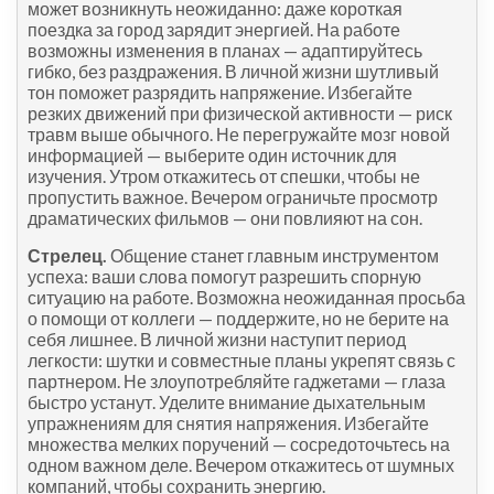
может возникнуть неожиданно: даже короткая
поездка за город зарядит энергией. На работе
возможны изменения в планах — адаптируйтесь
гибко, без раздражения. В личной жизни шутливый
тон поможет разрядить напряжение. Избегайте
резких движений при физической активности — риск
травм выше обычного. Не перегружайте мозг новой
информацией — выберите один источник для
изучения. Утром откажитесь от спешки, чтобы не
пропустить важное. Вечером ограничьте просмотр
драматических фильмов — они повлияют на сон.
Стрелец.
Общение станет главным инструментом
успеха: ваши слова помогут разрешить спорную
ситуацию на работе. Возможна неожиданная просьба
о помощи от коллеги — поддержите, но не берите на
себя лишнее. В личной жизни наступит период
легкости: шутки и совместные планы укрепят связь с
партнером. Не злоупотребляйте гаджетами — глаза
быстро устанут. Уделите внимание дыхательным
упражнениям для снятия напряжения. Избегайте
множества мелких поручений — сосредоточьтесь на
одном важном деле. Вечером откажитесь от шумных
компаний, чтобы сохранить энергию.