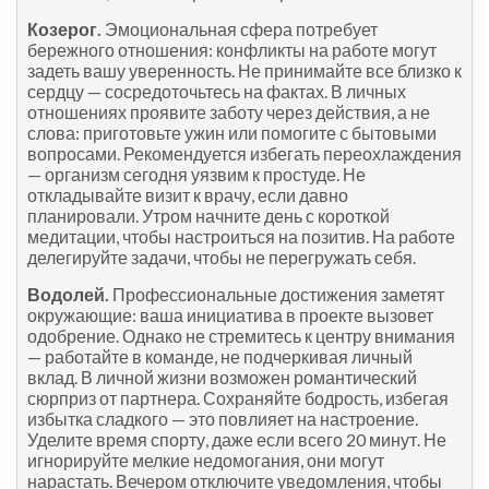
Козерог.
Эмоциональная сфера потребует
бережного отношения: конфликты на работе могут
задеть вашу уверенность. Не принимайте все близко к
сердцу — сосредоточьтесь на фактах. В личных
отношениях проявите заботу через действия, а не
слова: приготовьте ужин или помогите с бытовыми
вопросами. Рекомендуется избегать переохлаждения
— организм сегодня уязвим к простуде. Не
откладывайте визит к врачу, если давно
планировали. Утром начните день с короткой
медитации, чтобы настроиться на позитив. На работе
делегируйте задачи, чтобы не перегружать себя.
Водолей.
Профессиональные достижения заметят
окружающие: ваша инициатива в проекте вызовет
одобрение. Однако не стремитесь к центру внимания
— работайте в команде, не подчеркивая личный
вклад. В личной жизни возможен романтический
сюрприз от партнера. Сохраняйте бодрость, избегая
избытка сладкого — это повлияет на настроение.
Уделите время спорту, даже если всего 20 минут. Не
игнорируйте мелкие недомогания, они могут
нарастать. Вечером отключите уведомления, чтобы