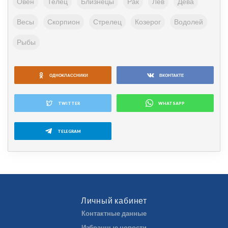
Овен
Телец
Близнецы
Рак
Лев
Дева
Весы
Скорпион
Стрелец
Козерог
Водолей
Рыбы
ОДНОКЛАССНИКИ
ВКОНТАКТЕ
TWITTER
WHATSAPP
TELEGRAM
Личный кабинет
Контактные данные
Избранные новости