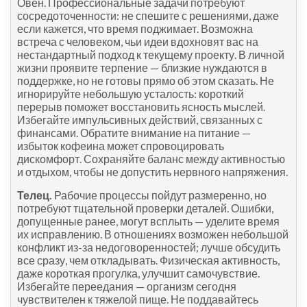
Овен. Профессиональные задачи потребуют
сосредоточенности: не спешите с решениями, даже
если кажется, что время поджимает. Возможна
встреча с человеком, чьи идеи вдохновят вас на
нестандартный подход к текущему проекту. В личной
жизни проявите терпение — близкие нуждаются в
поддержке, но не готовы прямо об этом сказать. Не
игнорируйте небольшую усталость: короткий
перерыв поможет восстановить ясность мыслей.
Избегайте импульсивных действий, связанных с
финансами. Обратите внимание на питание —
избыток кофеина может спровоцировать
дискомфорт. Сохраняйте баланс между активностью
и отдыхом, чтобы не допустить нервного напряжения.
Телец.
Рабочие процессы пойдут размеренно, но
потребуют тщательной проверки деталей. Ошибки,
допущенные ранее, могут всплыть — уделите время
их исправлению. В отношениях возможен небольшой
конфликт из-за недоговоренностей; лучше обсудить
все сразу, чем откладывать. Физическая активность,
даже короткая прогулка, улучшит самочувствие.
Избегайте переедания — организм сегодня
чувствителен к тяжелой пище. Не поддавайтесь