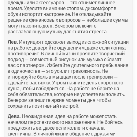
одежды или аксессуаров — это отнимет лишнее
время. Уделите внимание стопам: дискомфорт в
обуви испортит настроение. Не откладывайте
решение финансовых вопросов — небольшие суммы
могут накопить долг. Вечером включите
расслабляющую музыку для снятия стресса.
Лев.
Интуиция подскажет выход из сложной ситуации
на работе: доверяйте ощущениям, даже если логика
противоречит. В личной жизни проявите творческий
подход — совместный рисунок или музыка сблизят
вас с партнером. Избегайте длительного пребывания
в одиночестве — это усилит тревожность. Не
игнорируйте боль в мышцах после тренировки —
сделайте растяжку. Утром начните день с короткого
душа, чтобы взбодриться. На работе не берите на
себя обязательства, которые не успеете выполнить.
Вечером запишите яркие моменты дня, чтобы
сохранить позитивный настрой.
Дева.
Неожиданная идея на работе может стать
началом перспективного направления. Не бойтесь
предложить ее, даже если коллеги сначала
скептичны. В личной жизни общение с друзьями