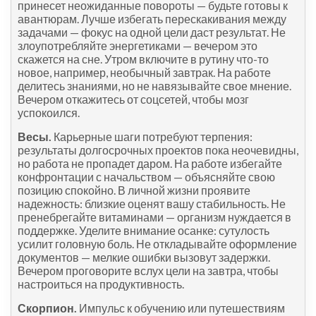
принесет неожиданные повороты — будьте готовы к
авантюрам. Лучше избегать перескакивания между
задачами — фокус на одной цели даст результат. Не
злоупотребляйте энергетиками — вечером это
скажется на сне. Утром включите в рутину что-то
новое, например, необычный завтрак. На работе
делитесь знаниями, но не навязывайте свое мнение.
Вечером откажитесь от соцсетей, чтобы мозг
успокоился.
Весы.
Карьерные шаги потребуют терпения:
результаты долгосрочных проектов пока неочевидны,
но работа не пропадет даром. На работе избегайте
конфронтации с начальством — объясняйте свою
позицию спокойно. В личной жизни проявите
надежность: близкие оценят вашу стабильность. Не
пренебрегайте витаминами — организм нуждается в
поддержке. Уделите внимание осанке: сутулость
усилит головную боль. Не откладывайте оформление
документов — мелкие ошибки вызовут задержки.
Вечером проговорите вслух цели на завтра, чтобы
настроиться на продуктивность.
Скорпион.
Импульс к обучению или путешествиям