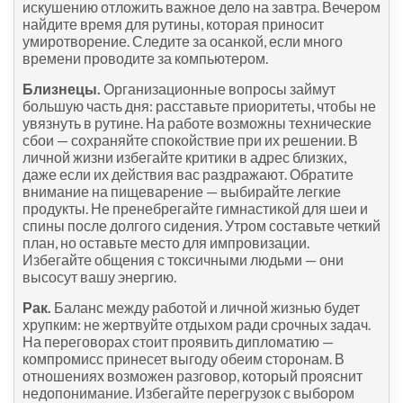
искушению отложить важное дело на завтра. Вечером
найдите время для рутины, которая приносит
умиротворение. Следите за осанкой, если много
времени проводите за компьютером.
Близнецы.
Организационные вопросы займут
большую часть дня: расставьте приоритеты, чтобы не
увязнуть в рутине. На работе возможны технические
сбои — сохраняйте спокойствие при их решении. В
личной жизни избегайте критики в адрес близких,
даже если их действия вас раздражают. Обратите
внимание на пищеварение — выбирайте легкие
продукты. Не пренебрегайте гимнастикой для шеи и
спины после долгого сидения. Утром составьте четкий
план, но оставьте место для импровизации.
Избегайте общения с токсичными людьми — они
высосут вашу энергию.
Рак.
Баланс между работой и личной жизнью будет
хрупким: не жертвуйте отдыхом ради срочных задач.
На переговорах стоит проявить дипломатию —
компромисс принесет выгоду обеим сторонам. В
отношениях возможен разговор, который прояснит
недопонимание. Избегайте перегрузок с выбором