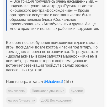
— Все три дня получились очень насыщенными, —
поделились участники отряда «Русич» из детско-
юношеского центра «Восхождение». — Кроме
ораторского искусства и наставничества были
образовательные блоки «Социальное
проектирование», «Антибуллинг» и другие. А еще
много практики и полезных рабочих инструментов.
Вечером после обучения поисковиков ждали квесты,
игры, посиделки возле костра и песни под гитару. Но
тремя днями проект не ограничится. По результатам
«Школы актива» в крае запустят марафон «Живем в
поиске!», в рамках которого информационные
встречи-презентации пройдут в самых разных
населенных пунктах.
Наш телеграм-канал
@khabvesti
(16+)
поисковики
Поисковое движение
буллинг
лагерь Энергетик
ДЮЦ Восхождение