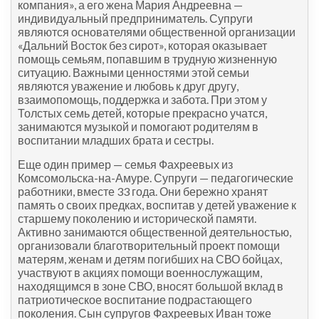
компания», а его жена Мария Андреевна —
индивидуальный предприниматель. Супруги
являются основателями общественной организации
«Дальний Восток без сирот», которая оказывает
помощь семьям, попавшим в трудную жизненную
ситуацию. Важными ценностями этой семьи
являются уважение и любовь к друг другу,
взаимопомощь, поддержка и забота. При этом у
Толстых семь детей, которые прекрасно учатся,
занимаются музыкой и помогают родителям в
воспитании младших брата и сестры.
Еще один пример — семья Фахреевых из
Комсомольска-на-Амуре. Супруги — педагогические
работники, вместе 33 года. Они бережно хранят
память о своих предках, воспитав у детей уважение к
старшему поколению и исторической памяти.
Активно занимаются общественной деятельностью,
организовали благотворительный проект помощи
матерям, женам и детям погибших на СВО бойцах,
участвуют в акциях помощи военнослужащим,
находящимся в зоне СВО, вносят большой вклад в
патриотическое воспитание подрастающего
поколения. Сын супругов Фахреевых Иван тоже