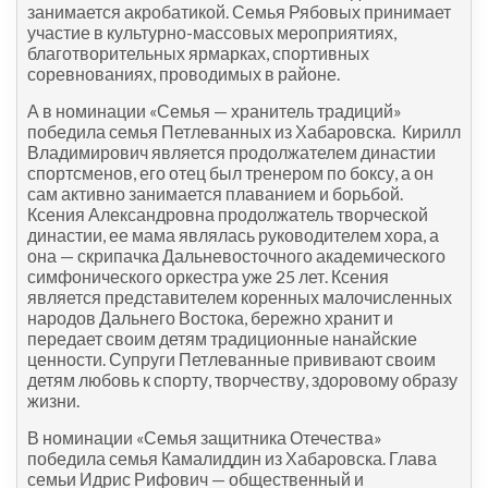
занимается акробатикой. Семья Рябовых принимает
участие в культурно-массовых мероприятиях,
благотворительных ярмарках, спортивных
соревнованиях, проводимых в районе.
А в номинации «Семья — хранитель традиций»
победила семья Петлеванных из Хабаровска. Кирилл
Владимирович является продолжателем династии
спортсменов, его отец был тренером по боксу, а он
сам активно занимается плаванием и борьбой.
Ксения Александровна продолжатель творческой
династии, ее мама являлась руководителем хора, а
она — скрипачка Дальневосточного академического
симфонического оркестра уже 25 лет. Ксения
является представителем коренных малочисленных
народов Дальнего Востока, бережно хранит и
передает своим детям традиционные нанайские
ценности. Супруги Петлеванные прививают своим
детям любовь к спорту, творчеству, здоровому образу
жизни.
В номинации «Семья защитника Отечества»
победила семья Камалиддин из Хабаровска. Глава
семьи Идрис Рифович — общественный и