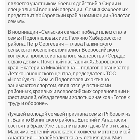
является участником боевых действий в Сирии и
специальной военной операции. Семья Фахреевых
представит Хабаровский край в номинации «Золотая
семья».
В номинации «Сельская семья» победителем стала
семья Подоплеловых из с. Галкино Хабаровского
района. Петр Сергеевич — глава Галкинского
сельского поселения, финалист Всероссийского
конкурса профессионального мастерства «Сердце
отдаю детям». Почетный наставник Хабаровского
края. Екатерина Михайловна — педагог-организатор
Детско-юношеского центра, председатель ТОС
«Незабудка». Семья Подоплеловых активно
занимаются спортом, являются участниками
районных, краевых и всероссийских соревнований и
фестивалей, обладателями золотых значков «Готов к
труду и обороне».
Лучшей молодой семьей признана семья Рябовых из
п. Ванино Ванинского района. Евгений и Анастасия
состоят в браке 7 лет, воспитывают дочь Мию и сына
Максима. Евгений увлекается хоккеем, мототехникой,
Анастасия — волейболистка, а 5-летняя дочь Мия