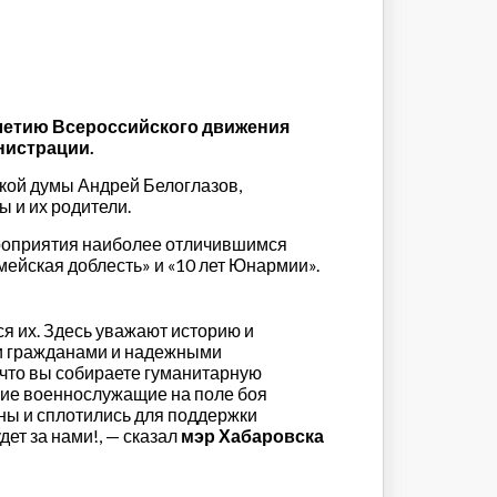
‑летию Всероссийского движения
нистрации.
кой думы Андрей Белоглазов,
 и их родители.
ероприятия наиболее отличившимся
ейская доблесть» и «10 лет Юнармии».
я их. Здесь уважают историю и
ми гражданами и надежными
 что вы собираете гуманитарную
кие военнослужащие на поле боя
ны и сплотились для поддержки
ет за нами!, — сказал
мэр Хабаровска