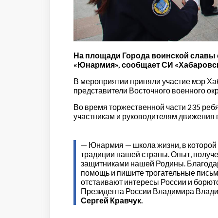
Строительство и городская
среда
Объясняем
Новогоднее
Духовность
На площади Города воинской славы 
Паводок-2021
«Юнармия», сообщает СИ «Хабаровск
Антифейк
В мероприятии приняли участие мэр Ха
Паводок-2022
представители Восточного военного окр
Выборы-2022
Во время торжественной части 235 ре
участникам и руководителям движения 
— Юнармия — школа жизни, в которой 
традиции нашей страны. Опыт, полу
защитниками нашей Родины. Благодарю
помощь и пишите трогательные письм
отстаивают интересы России и борютс
Президента России Владимира Владим
Сергей Кравчук.