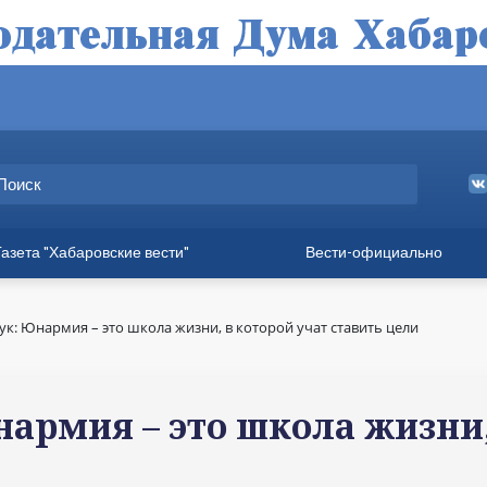
Газета "Хабаровские вести"
Вести-официально
ные выпуски
а
ук: Юнармия – это школа жизни, в которой учат ставить цели
вет
твия
армия – это школа жизни,
ия для хабаровчан
иния