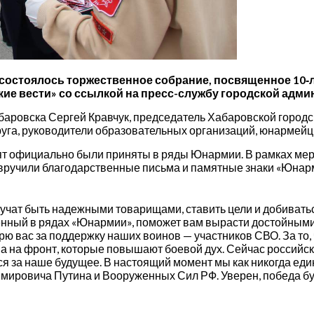
состоялось торжественное собрание, посвященное 10
ие вести» со ссылкой на пресс-службу городской адми
баровска Сергей Кравчук, председатель Хабаровской городс
уга, руководители образовательных организаций, юнармейцы
бят официально были приняты в ряды Юнармии. В рамках м
вручили благодарственные письма и памятные знаки «Юнарм
учат быть надежными товарищами, ставить цели и добиватьс
ченный в рядах «Юнармии», поможет вам вырасти достойны
 вас за поддержку наших воинов — участников СВО. За то,
а на фронт, которые повышают боевой дух. Сейчас российс
я за наше будущее. В настоящий момент мы как никогда еди
ировича Путина и Вооруженных Сил РФ. Уверен, победа буд