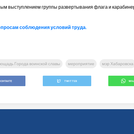
ым выступлением группы развертывания флага и карабинер
опросам соблюдения условий труда.
лощадь Города воинской славы
мероприятие
мэр Хабаровска
КОНТАКТЕ
TWITTER
WH