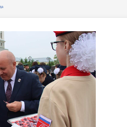
ера
да