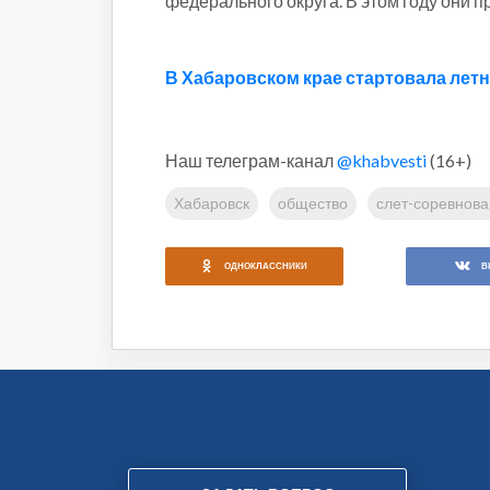
федерального округа. В этом году они п
В Хабаровском крае стартовала летн
Наш телеграм-канал
@khabvesti
(16+)
Хабаровск
общество
слет-соревнов
ОДНОКЛАССНИКИ
В