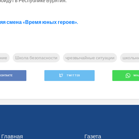
ройдут в Республике Бурятия.
яя смена «Время юных героев».
ание
Школа безопасности
чрезвычайные ситуации
школьн
КОНТАКТЕ
TWITTER
WH
Главная
Газета