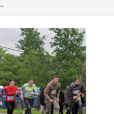
ера
она