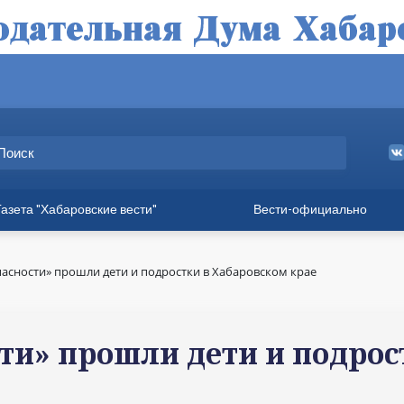
Газета "Хабаровские вести"
Вести-официально
ные выпуски
а
асности» прошли дети и подростки в Хабаровском крае
вет
твия
ти» прошли дети и подрос
ия для хабаровчан
иния