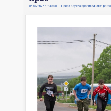
Что происходит
Темы ном
05.06.2026 18:40:00
Пресс-служба правительства реги
Сюжеты
Новости
Интервью
Общество
Комментарии экспертов
Транспорт
Коронавирус
Здравоохранение
Прогноз
Облик города
Благоустройство
Сезонное
Торговля
Образование
Местное самоуправление
Пульс города
Транспорт Хабаровска
Новости