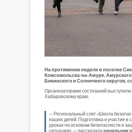
Строительство и городская
среда
Объясняем
Новогоднее
Духовность
Паводок-2021
Антифейк
Паводок-2022
Выборы-2022
На протяжении недели в поселке Сик
Комсомольска-на-Амуре, Амурского, 
Бикинского и Солнечного округов, с
Организаторами состязаний выступили 
Хабаровскому краю.
— Региональный слет «Школа безопас
наших детей. Подготовка и участие в
уроках по основам безопасности и за
ситуациях, — рассказала
начальник 