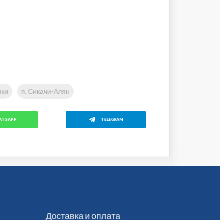
ики
п. Сикачи-Алян
ATSAPP
TELEGRAM
Доставка и оплата