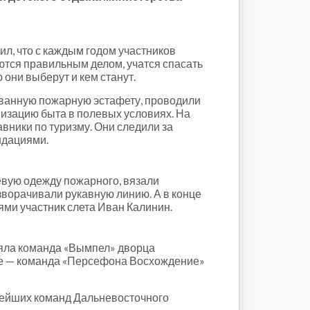
л, что с каждым годом участников
ются правильным делом, учатся спасать
 они выберут и кем станут.
ованную пожарную эстафету, проводили
изацию быта в полевых условиях. На
ники по туризму. Они следили за
ндациями.
вую одежду пожарного, вязали
ворачивали рукавную линию. А в конце
ями участник слета Иван Калинин.
няла команда «Вымпел» дворца
ппе — команда «Персефона Восхождение»
нейших команд Дальневосточного