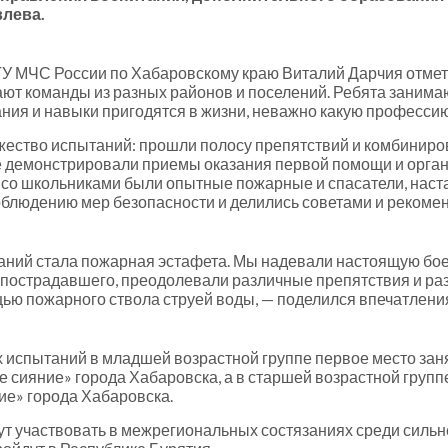
влева.
ГУ МЧС России по Хабаровскому краю Виталий Дарчия отмети
ают команды из разных районов и поселений. Ребята занима
ания и навыки пригодятся в жизни, неважно какую профессию
жество испытаний: прошли полосу препятствий и комбинир
е демонстрировали приемы оказания первой помощи и орган
со школьниками были опытные пожарные и спасатели, настав
блюдению мер безопасности и делились советами и рекоме
ний стала пожарная эстафета. Мы надевали настоящую бое
 пострадавшего, преодолевали различные препятствия и раз
ью пожарного ствола струей воды, — поделился впечатлени
х испытаний в младшей возрастной группе первое место за
е сияние» города Хабаровска, а в старшей возрастной гру
ие» города Хабаровска.
т участвовать в межрегиональных состязаниях среди силь