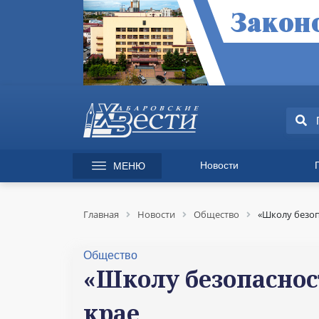
Новости
МЕНЮ
165 лет Хабаровску
Специаль
Происшествия
Экономик
Главная
Новости
Общество
«Школу безоп
Культура
Вопрос-от
Спорт
Происшес
Общество
Общество
Культура
«Школу безопаснос
Политика
Информац
крае
Экономика
Горячая л