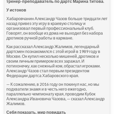
тренер-преподаватель по дартс Марина Титова
.
У истоков
Хабаровчанин Александр Чазов больше тридцати лет
назад привез эту игру в краевую столицу и
организовал первый профессиональный клуб.
Говорят, он вообще из дома не выходил без набора
дротиков ручной работы в кармане.
Как рассказал Александр Жалимов, легендарный
дартсмен познакомился с этой игрой в 1989 году в
Москве. Он купил несколько мишеней, дротиков и
своим личным примером всех заражал. И
потихонечку, как снежный ком, обрастал игроками.
Александр Чазов стал первым президентом
Федерации дартса Хабаровского края.
— К сожалению, в 2016 году он покинул нас, но мы
подхватили знамя и в честь него ежегодно,
параллельно чемпионату края, проводим Кубок
Александра Ивановича Чазова, — сказал Александр
Жалимов.
Себя показать, мир повидать