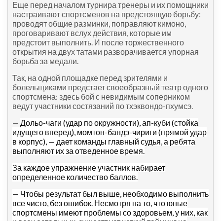
Еще перед началом турнира тренеры и их помощники
настраивают спортсменов на предстоящую борьбу:
проводят общие разминки, поправляют кимоно,
проговаривают вслух действия, которые им
предстоит выполнить. И после торжественного
открытия на двух татами разворачивается упорная
борьба за медали.
Так, на одной площадке перед зрителями и
болельщиками предстает своеобразный театр одного
спортсмена: здесь бой с невидимым соперником
ведут участники состязаний по тхэквондо-пхумсэ.
—
Дольо-чаги (удар по окружности), ап-куби (стойка
идущего вперед), момтон-бандэ-чириги (прямой удар
в корпус), — дает команды главный судья, а ребята
выполняют их за отведенное время.
За каждое упражнение участник набирает
определенное количество баллов.
— Чтобы результат был выше, необходимо выполнить
все чисто, без ошибок. Несмотря на то, что юные
спортсмены имеют проблемы со здоровьем, у них, как