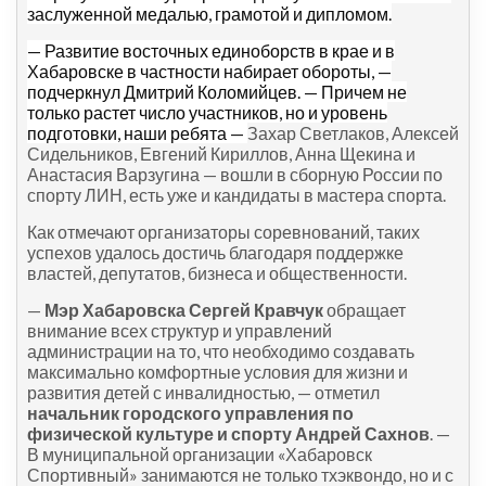
заслуженной медалью, грамотой и дипломом.
— Развитие восточных единоборств в крае и в
Хабаровске в частности набирает обороты, —
подчеркнул Дмитрий Коломийцев. — Причем не
только растет число участников, но и уровень
подготовки, наши ребята —
Захар Светлаков, Алексей
Сидельников, Евгений Кириллов, Анна Щекина и
Анастасия Варзугина — вошли в сборную России по
спорту ЛИН, есть уже и кандидаты в мастера спорта.
Как отмечают организаторы соревнований, таких
успехов удалось достичь благодаря поддержке
властей, депутатов, бизнеса и общественности.
—
Мэр Хабаровска Сергей Кравчук
обращает
внимание всех структур и управлений
администрации на то, что необходимо создавать
максимально комфортные условия для жизни и
развития детей с инвалидностью, — отметил
начальник городского управления по
физической культуре и спорту Андрей Сахнов
. —
В муниципальной организации «Хабаровск
Спортивный» занимаются не только тхэквондо, но и с