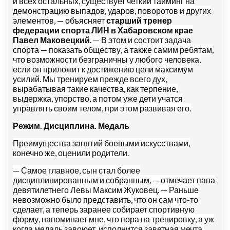
и всех остальных, существует четкий тайминг на
демонстрацию выпадов, ударов, поворотов и других
элементов, — объясняет
старший тренер
федерации спорта ЛИН в Хабаровском крае
Павел Маковецкий
. — В этом и состоит задача
спорта — показать обществу, а также самим ребятам,
что возможности безграничны у любого человека,
если он приложит к достижению цели максимум
усилий. Мы тренируем прежде всего дух,
вырабатывая такие качества, как терпение,
выдержка, упорство, а потом уже дети учатся
управлять своим телом, при этом развивая его.
Режим. Дисциплина. Медаль
Преимущества занятий боевыми искусствами,
конечно же, оценили родители.
— Самое главное, сын стал более
дисциплинированным и собранным, — отмечает папа
девятилетнего Левы Максим Жуковец. — Раньше
невозможно было представить, что он сам что-то
сделает, а теперь заранее собирает спортивную
форму, напоминает мне, что пора на тренировку, а уж
когда медаль завоюет, исполнится заветная мечта.