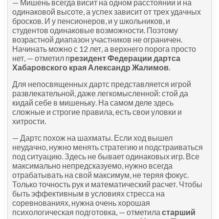
— Мишень всегда висит на одном расстоянии и на
одинаковой высоте, а успех зависит от трех удачных
бросков. И у пенсионеров, и у школьников, и
студентов одинаковые возможности. Поэтому
возрастной диапазон участников не ограничен.
Начинать можно с 12 лет, а верхнего порога просто
нет, — отметил п
резидент Федерации дартса
Хабаровского края Александр Жалимов.
Для непосвященных дартс представляется игрой
развлекательной, даже легкомысленной: стой да
кидай себе в мишеньку. На самом деле здесь
сложные и строгие правила, есть свои уловки и
хитрости.
— Дартс похож на шахматы. Если ход вышел
неудачно, нужно менять стратегию и подстраиваться
под ситуацию. Здесь не бывает одинаковых игр. Все
максимально непредсказуемо, нужно всегда
отрабатывать на свой максимум, не теряя фокус.
Только точность рук и математический расчет. Чтобы
быть эффективным в условиях стресса на
соревнованиях, нужна очень хорошая
психологическая подготовка, — отметила
старший