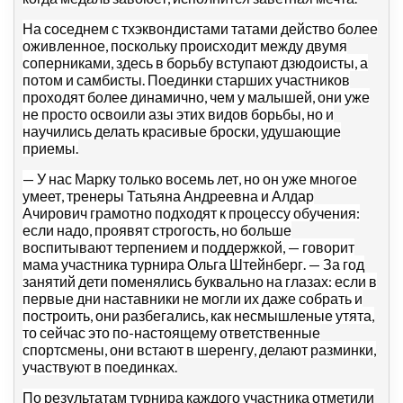
На соседнем с тхэквондистами татами действо более
оживленное, поскольку происходит между двумя
соперниками, здесь в борьбу вступают дзюдоисты, а
потом и самбисты. Поединки старших участников
проходят более динамично, чем у малышей, они уже
не просто освоили азы этих видов борьбы, но и
научились делать красивые броски, удушающие
приемы.
— У нас Марку только восемь лет, но он уже многое
умеет, тренеры Татьяна Андреевна и Алдар
Ачирович грамотно подходят к процессу обучения:
если надо, проявят строгость, но больше
воспитывают терпением и поддержкой, — говорит
мама участника турнира Ольга Штейнберг. — За год
занятий дети поменялись буквально на глазах: если в
первые дни наставники не могли их даже собрать и
построить, они разбегались, как несмышленые утята,
то сейчас это по-настоящему ответственные
спортсмены, они встают в шеренгу, делают разминки,
участвуют в поединках.
По результатам турнира каждого участника отметили