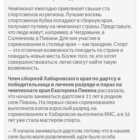
Чемпионат ежегодно привлекает свыше ста
спортсменов из региона. Лучшие восемь
спортсменов Кубка попадают в сборную края,
получают путевку на чемпионат страны. Представьте,
что люди живут, например, в Чегдомыне, в
Солнечном, в Пивани. Для них участие в
соревновании в столице края — как праздник. Спорт
— это отличная возможность поездить по стране и
повидать новые места. Более того, те, кто хотят
совершенствоваться. легко смогут найти такую
возможность.
Член сборной Хабаровского края по дартсу и
победительница в личном разряде и парах на
чемпионате края Екатерина Пикина
рассказала,
что начала заниматься дартсом в 11 лет в родном
селе Пивань. На первых своих соревнованиях
выполнила взяла взрослый разряд, на
соревнованиях в Хабаровске выполнила КМС, а в 16
лет уже стала мастером спорта.
— Я начала заниматься дартсом, потому что в нашем
селе было мало развлечений, идти было особо