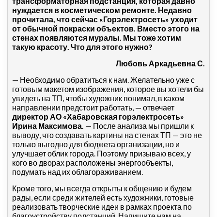
трансформаторная подстанция, которая давно
нуждается в косметическом ремонте. Недавно
прочитала, что сейчас «Горэлектросеть» уходит
от обычной покраски объектов. Вместо этого на
стенах появляются муралы. Мы тоже хотим
такую красоту. Что для этого нужно?
Любовь Аркадьевна С.
— Необходимо обратиться к нам. Желательно уже с
готовым макетом изображения, которое вы хотели бы
увидеть на ТП, чтобы художник понимал, в каком
направлении предстоит работать, — отвечает
директор АО «Хабаровская горэлектросеть»
Ирина Максимова.
— После анализа мы пришли к
выводу, что создавать картины на стенах ТП — это не
только выгодно для бюджета организации, но и
улучшает облик города. Поэтому призываю всех, у
кого во дворах расположены энергообъекты,
подумать над их облагораживанием.
Кроме того, мы всегда открыты к общению и будем
рады, если среди жителей есть художники, готовые
реализовать творческие идеи в рамках проекта по
благоустройству подстанций. Напишите нам на