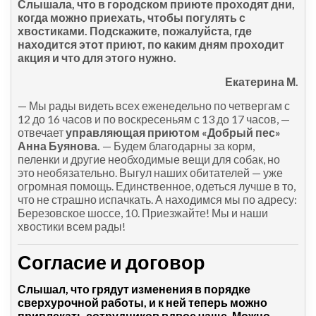
Слышала, что в городском приюте проходят дни,
когда можно приехать, чтобы погулять с
хвостиками. Подскажите, пожалуйста, где
находится этот приют, по каким дням проходит
акция и что для этого нужно.
Екатерина М.
— Мы рады видеть всех еженедельно по четвергам с
12 до 16 часов и по воскресеньям с 13 до 17 часов, —
отвечает
управляющая приютом «Добрый пес»
Анна Буянова.
— Будем благодарны за корм,
пеленки и другие необходимые вещи для собак, но
это необязательно. Выгул наших обитателей — уже
огромная помощь. Единственное, одеться лучше в то,
что не страшно испачкать. А находимся мы по адресу:
Березовское шоссе, 10. Приезжайте! Мы и наши
хвостики всем рады!
Согласие и договор
Слышал, что грядут изменения в порядке
сверхурочной работы, и к ней теперь можно
привлекать сотрудников вдвое чаще. Можно