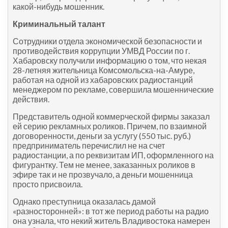
какой-нибудь мошенник.
Криминальный талант
Сотрудники отдела экономической безопасности и
противодействия коррупции УМВД России по г.
Хабаровску получили информацию о том, что некая
28-летняя жительница Комсомольска-на-Амуре,
работая на одной из хабаровских радиостанций
менеджером по рекламе, совершила мошеннические
действия.
Представитель одной коммерческой фирмы заказал
ей серию рекламных роликов. Причем, по взаимной
договоренности, деньги за услугу (550 тыс. руб.)
предприниматель перечислил не на счет
радиостанции, а по реквизитам ИП, оформленного на
фигурантку. Тем не менее, заказанных роликов в
эфире так и не прозвучало, а деньги мошенница
просто присвоила.
Однако преступница оказалась дамой
«разносторонней»: в тот же период работы на радио
она узнала, что некий житель Владивостока намерен