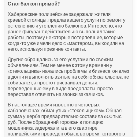
Стал балкон прямой?
Хабаровские полицейские задержали жителя
краевой столицы, предлагавшего услуги по ремонту,
остеклению и утеплению балконов. Интересно, что
ранее фигурант действительно выполнял такие
работы, поэтому некоторые потерпевшие, которые
когда-то уже имели дело с «мастером», выходили на
него, используя прежние контакты.
Другие обращались за его услугами по свежим
объявлениям. Тем не менее к этому времени у
«стекольщика» начались проблемы в бизнесе, он влез
в долги и выполнять взятые на себя обязательства не
собирался, а просто присваивал деньги,
переведенные ему в виде предоплаты, просто
переставал отвечать на звонки заказчиков.
В настоящее время известно о четверых
хабаровчанах, обманутых «стекольщиком». Общая
сумма ущерба предварительно составила 600 тыс.
руб. После обращений горожан в полицию
мошенника задержали, а в его квартире
полицейскими проведен обыск, во время которого в