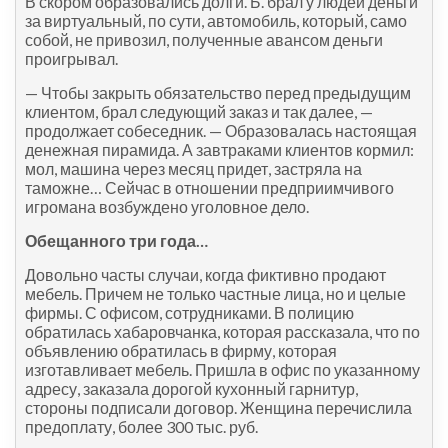
В скором образовались долги. Б. брал у людей деньги
за виртуальный, по сути, автомобиль, который, само
собой, не привозил, полученные авансом деньги
проигрывал.
— Чтобы закрыть обязательство перед предыдущим
клиентом, брал следующий заказ и так далее, —
продолжает собеседник. — Образовалась настоящая
денежная пирамида. А завтраками клиентов кормил:
мол, машина через месяц придет, застряла на
таможне… Сейчас в отношении предприимчивого
игромана возбуждено уголовное дело.
Обещанного три года…
Довольно часты случаи, когда фиктивно продают
мебель. Причем не только частные лица, но и целые
фирмы. С офисом, сотрудниками. В полицию
обратилась хабаровчанка, которая рассказала, что по
объявлению обратилась в фирму, которая
изготавливает мебель. Пришла в офис по указанному
адресу, заказала дорогой кухонный гарнитур,
стороны подписали договор. Женщина перечислила
предоплату, более 300 тыс. руб.