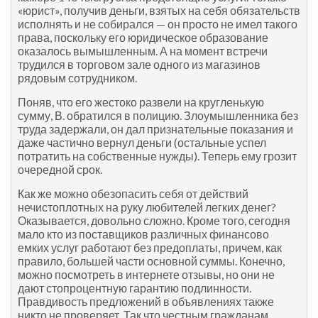
«юрист», получив деньги, взятых на себя обязательств
исполнять и не собирался — он просто не имел такого
права, поскольку его юридическое образование
оказалось вымышленным. А на момент встречи
трудился в торговом зале одного из магазинов
рядовым сотрудником.
Поняв, что его жестоко развели на кругленькую
сумму, В. обратился в полицию. Злоумышленника без
труда задержали, он дал признательные показания и
даже частично вернул деньги (остальные успел
потратить на собственные нужды). Теперь ему грозит
очередной срок.
Как же можно обезопасить себя от действий
нечистоплотных на руку любителей легких денег?
Оказывается, довольно сложно. Кроме того, сегодня
мало кто из поставщиков различных финансово
емких услуг работают без предоплаты, причем, как
правило, большей части основной суммы. Конечно,
можно посмотреть в интернете отзывы, но они не
дают стопроцентную гарантию подлинности.
Правдивость предложений в объявлениях также
никто не проверяет. Так что честным гражданам