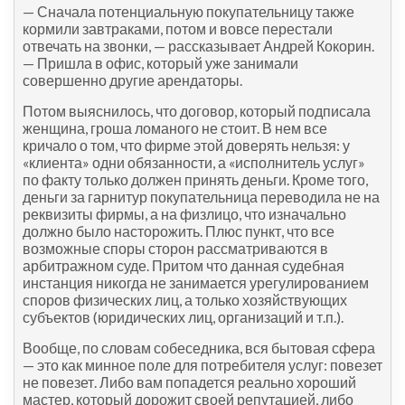
— Сначала потенциальную покупательницу также
кормили завтраками, потом и вовсе перестали
отвечать на звонки, — рассказывает Андрей Кокорин.
— Пришла в офис, который уже занимали
совершенно другие арендаторы.
Потом выяснилось, что договор, который подписала
женщина, гроша ломаного не стоит. В нем все
кричало о том, что фирме этой доверять нельзя: у
«клиента» одни обязанности, а «исполнитель услуг»
по факту только должен принять деньги. Кроме того,
деньги за гарнитур покупательница переводила не на
реквизиты фирмы, а на физлицо, что изначально
должно было насторожить. Плюс пункт, что все
возможные споры сторон рассматриваются в
арбитражном суде. Притом что данная судебная
инстанция никогда не занимается урегулированием
споров физических лиц, а только хозяйствующих
субъектов (юридических лиц, организаций и т.п.).
Вообще, по словам собеседника, вся бытовая сфера
— это как минное поле для потребителя услуг: повезет
не повезет. Либо вам попадется реально хороший
мастер, который дорожит своей репутацией, либо