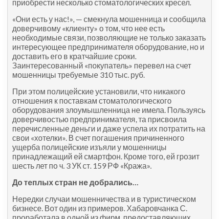
приобрести несколько стоматологических кресел.
«Они есть у нас!», — смекнула мошенница и сообщила
доверчивому «клиенту» о том, что нее есть
необходимые связи, позволяющие не только заказать
интересующее предпринимателя оборудование, но и
доставить его в кратчайшие сроки.
Заинтересованный «покупатель» перевел на счет
мошенницы требуемые 310 тыс. руб.
При этом полицейские установили, что никакого
отношения к поставкам стоматологического
оборудования злоумышленница не имела. Пользуясь
доверчивостью предпринимателя, та присвоила
перечисленные деньги и даже успела их потратить на
свои «хотелки». В счет погашения причиненного
ущерба полицейские изъяли у мошенницы
принадлежащий ей смартфон. Кроме того, ей грозит
шесть лет по ч. 3 УК ст. 159 РФ «Кража».
До теплых стран не добрались…
Нередки случаи мошенничества и в туристическом
бизнесе. Вот один из примеров. Хабаровчанка С.
проработала в одной из фирм, предоставляющих