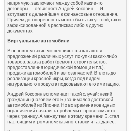
напрямую, заключают между собой какие-то
договоры, — объясняет Андрей Кокорин. — И
вступают в дальнейшем в финансовые отношения.
Причем договоренность может быть как устной, так и
зафиксированной в расписках либо в других
документах.
Виртуальные автомобили
В основном такие мошенничества касаются
предложений различных услуг, покупки каких-либо
товаров, заказа работ (ремонт, строительство,
предоставления юридической помощи и т.п.),
продажи автомобилей и автозапчастей. Вплоть до
реализации красной икры, когда под видом
натурального продукта подсовывают его имитацию.
Андрей Кокорин вспоминает такой случай: некий
гражданин (назовем его Б.) занимался доставкой
автомобилей из Японии. Но во времена ковидных
ограничений начались проблемы с провозом авто
через границу. А между тем, к этому времени Б. стал
настоящим игроманом: казино, ставки и так далее.