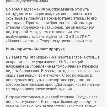
районе у сожительницы.
Во время задержания он, отказавшись открыть
сотрудникам полиции входную дверь, попытался
скрыться, выпрыгнув из окна третьего этажа. Но его
уже ждали. Приехавшая бригада скорой помощи
отвезла «ловеласа» в стационар, где он находится
под охраной. Между тем в отношении него
возбуждены уголовные дела по ч. 2 и 3 ст. УК РФ
«Мошенничество». Теперь ему грозит новый срок.
И на «юриста» бывает проруха
Бывает и так, что мошенник и жертва встречаются… в
исправительном учреждении. Отбывающий
наказание за управление автомобилем в нетрезвом
виде хабаровчанин В. узнал, что один из заключенных
оказывает юридические услуги. С его помощью В.
понадеялся вернуть транспортное средство, на
которое был наложен арест. Договорились вернуться
к этому вопросу после освобождения.
Встреча состоялась в краевой столице. Обсудив все
вопросы и условия, В. передал бывшему соседу по
камере 140 тыс. руб. за предстоящие услуги. Только