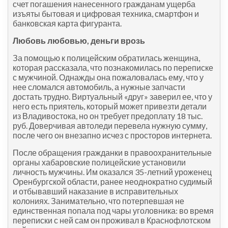
счет погашения нанесенного гражданам ущерба
изъяты бытовая и цифровая техника, смартфон и
банковская карта фигуранта.
Любовь любовью, деньги врозь
За помощью к полицейским обратилась женщина,
которая рассказала, что познакомилась по переписке
с мужчиной. Однажды она пожаловалась ему, что у
нее сломался автомобиль, а нужные запчасти
достать трудно. Виртуальный «друг» заверил ее, что у
него есть приятель, который может привезти детали
из Владивостока, но он требует предоплату 18 тыс.
руб. Доверчивая автоледи перевела нужную сумму,
после чего он внезапно исчез с просторов интернета.
После обращения гражданки в правоохранительные
органы хабаровские полицейские установили
личность мужчины. Им оказался 35-летний уроженец
Оренбургской области, ранее неоднократно судимый
и отбывавший наказание в исправительных
колониях. Занимательно, что потерпевшая не
единственная попала под чары уголовника: во время
переписки с ней сам он проживал в Краснофлотском