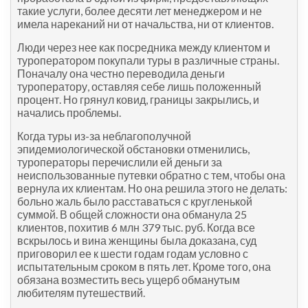
такие услуги, более десяти лет менеджером и не
имела нареканий ни от начальства, ни от клиентов.
Люди через нее как посредника между клиентом и
туроператором покупали туры в различные страны.
Поначалу она честно переводила деньги
туроператору, оставляя себе лишь положенный
процент. Но грянул ковид, границы закрылись, и
начались проблемы.
Когда туры из-за неблагополучной
эпидемиологической обстановки отменились,
туроператоры перечислили ей деньги за
неиспользованные путевки обратно с тем, чтобы она
вернула их клиентам. Но она решила этого не делать:
больно жаль было расставаться с кругленькой
суммой. В общей сложности она обманула 25
клиентов, похитив 6 млн 379 тыс. руб. Когда все
вскрылось и вина женщины была доказана, суд
приговорил ее к шести годам годам условно с
испытательным сроком в пять лет. Кроме того, она
обязана возместить весь ущерб обманутым
любителям путешествий.