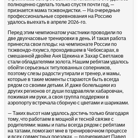
полноценно сделать только спустя почти год, —
признается мама тхэквондистки. — На очередные
профессиональные соревнования на Россию
удалось выехать в апреле 2026-го.
Перед этим чемпионатом участники проводили по
две двухчасовые тренировки в день. И такая работа
принесла свои плоды: на чемпионате России по
тхэквондо-пхумсэ, проходившем в Чебоксарах, в
смешанной двойке Аня Щекина и Захар Светлаков
стали обладателями золота. Нашим ребятам удалось
обойти серьезных титулованных соперников,
поэтому слезы радости утирали и тренер, и мамы,
которые в такие моменты стараются быть всегда
рядом со своими детьми. И даже болельщики из
других регионов от души поздравляли хабаровчан,
пожимая им руки, а своя группа поддержки в
аэропорту встречала сборную с цветами и шариками.
— Таких высот нам удалось достичь только благодаря
тому, что работаем в мощной и тесной связке с
родителями: мамы и папы всегда рядом с ребятами
на татами, помогают мне в тренировочном процессе
и всех совместных поездках, — подчеркивает Павел