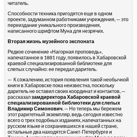
читатель.
Способности техника пригодятся еще в одном
проекте, задуманном работниками учреждения, — это
переиздание уникального произведения,
написанного шрифтом Муна для незрячих.
Вторая жизнь музейного экспоната
Редкое сочинение «Нагорная проповедь»,
напечатанное в 1881 году, появилось в Хабаровской
краевой специализированной библиотеке для
слепых случайно: ее передал даритель.
— К сожалению, история появления такой необычной
книги в Хабаровске пока неизвестна, поскольку
даритель не оставил своих координат и контактов, —
рассказал
замдиректора Хабаровской краевой
специализированной библиотеки для слепых
Владимир Симонович
. — Но теперь мы бережем
этот раритетный экземпляр, ведь сегодня известно
всего о трех подобных изданиях, напечатанных на
русском языке и сохранившихся в нашей стране,
остальные два находятся Санкт-Петербурге и