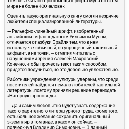
Томске. А читают при помощи шрифта Муна во всем
мире не более 400 человек.
Оценить такую оригинальную книгу смогли незрячие
любители специализированной литературы.
— Рельефно-линейный шрифт, изобретенный
английским тифлопедагогом Уильямом Муном,
отличается от азбуки Брайля тем, что в нем
используется обычный, но упрощенный тактильный
алфавит, а не точки, — отметил читатель с
нарушениями зрения Алексей Махровский. —
Конечно, чтобы прочесть текст таким способом,
придется подучиться, но это довольно увлекательно.
Работники учреждения культуры уверены, что среди
посетителей найдется немало любителей тактильной
литературы, поэтому приняли решение переиздать
«Нагорную проповедь».
— Да и самим любопытно будет узнать содержание
такого раритетного литературного труда, кроме того,
есть большое желание сохранить оригинальный
экземпляр в том виде, в каком он сейчас, —
подчеркнул Владимир Симонович. — В данный