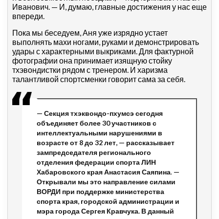
Иванович. — И, думаю, главные достижения у нас еще
впереди.
Пока мы беседуем, Аня уже изрядно устает
выполнять махи ногами, руками и демонстрировать
удары с характерными выкриками. Для фактурной
фотографии она принимает изящную стойку
тхэвондистки рядом с тренером. И харизма
талантливой спортсменки говорит сама за себя.
— Секция тхэквондо-пхумсэ сегодня
объединяет более 30 участников с
интеллектуальными нарушениями в
возрасте от 8 до 32 лет, — рассказывает
зампредседателя регионального
отделения федерации спорта ЛИН
Хабаровского края Анастасия Саяпина
.
—
Открывали мы это направление силами
ВОРДИ при поддержке министерства
спорта края, городской администрации и
мэра города Сергея Кравчука. В данный