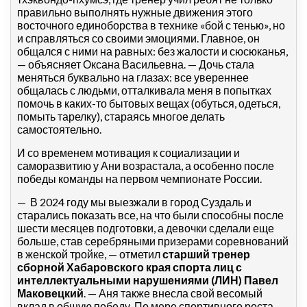
правильно выполнять нужные движения этого
восточного единоборства в технике «бой с тенью», но
и справляться со своими эмоциями. Главное, он
общался с ними на равных: без жалости и сюсюканья,
— объясняет Оксана Васильевна. — Дочь стала
меняться буквально на глазах: все увереннее
общалась с людьми, отталкивала меня в попытках
помочь в каких-то бытовых вещах (обуться, одеться,
помыть тарелку), стараясь многое делать
самостоятельно.
И со временем мотивация к социализации и
саморазвитию у Ани возрастала, а особенно после
победы команды на первом чемпионате России.
— В 2024 году мы выезжали в город Суздаль и
старались показать все, на что были способны после
шести месяцев подготовки, а девочки сделали еще
больше, став серебряными призерами соревнований
в женской тройке, — отметил
старший тренер
сборной Хабаровского края спорта лиц с
интеллектуальными нарушениями (ЛИН) Павел
Маковецкий
. — Аня также внесла свой весомый
вклад в общую победу. По мере спортивного роста