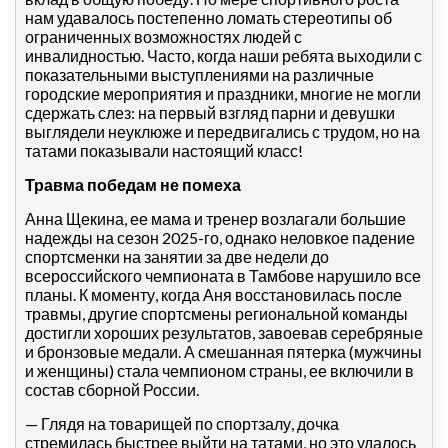
нам удавалось постепенно ломать стереотипы об
ограниченных возможностях людей с
инвалидностью. Часто, когда наши ребята выходили с
показательными выступлениями на различные
городские мероприятия и праздники, многие не могли
сдержать слез: на первый взгляд парни и девушки
выглядели неуклюже и передвигались с трудом, но на
татами показывали настоящий класс!
Травма победам не помеха
Анна Щекина, ее мама и тренер возлагали большие
надежды на сезон 2025-го, однако неловкое падение
спортсменки на занятии за две недели до
всероссийского чемпионата в Тамбове нарушило все
планы. К моменту, когда Аня восстановилась после
травмы, другие спортсмены региональной команды
достигли хороших результатов, завоевав серебряные
и бронзовые медали. А смешанная пятерка (мужчины
и женщины) стала чемпионом страны, ее включили в
состав сборной России.
— Глядя на товарищей по спортзалу, дочка
стремилась быстрее выйти на татами, но это удалось