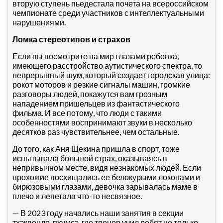
вторую ступень пьедестала почета на всероссийском
чемпионате среди участников с интеллектуальными
нарушениями.
Ломка стереотипов и страхов
Если вы посмотрите на мир глазами ребенка,
имеющего расстройство аутистического спектра, то
непрерывный шум, который создает городская улица:
рокот моторов и резкие сигналы машин, громкие
разговоры людей, покажутся вам грозным
нападением пришельцев из фантастического
фильма. И все потому, что люди с такими
особенностями воспринимают звуки в несколько
десятков раз чувствительнее, чем остальные.
До того, как Аня Щекина пришла в спорт, тоже
испытывала большой страх, оказываясь в
непривычном месте, видя незнакомых людей. Если
прохожие восхищались ее белокурыми локонами и
бирюзовыми глазами, девочка зарывалась маме в
плечо и лепетала что-то несвязное.
— В 2023 году начались наши занятия в секции
тхэквондо-пхумсэ, где тренер учил ребят не только