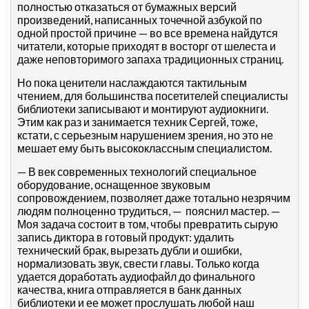
полностью отказаться от бумажных версий
произведений, написанных точечной азбукой по
одной простой причине — во все времена найдутся
читатели, которые приходят в восторг от шелеста и
даже неповторимого запаха традиционных страниц.
Но пока ценители наслаждаются тактильным
чтением, для большинства посетителей специалисты
библиотеки записывают и монтируют аудиокниги.
Этим как раз и занимается техник Сергей, тоже,
кстати, с серьезным нарушением зрения, но это не
мешает ему быть высококлассным специалистом.
— В век современных технологий специальное
оборудование, оснащенное звуковым
сопровождением, позволяет даже тотально незрячим
людям полноценно трудиться, — пояснил мастер. —
Моя задача состоит в том, чтобы превратить сырую
запись диктора в готовый продукт: удалить
технический брак, вырезать дубли и ошибки,
нормализовать звук, свести главы. Только когда
удается доработать аудиофайл до финального
качества, книга отправляется в банк данных
библиотеки и ее может прослушать любой наш