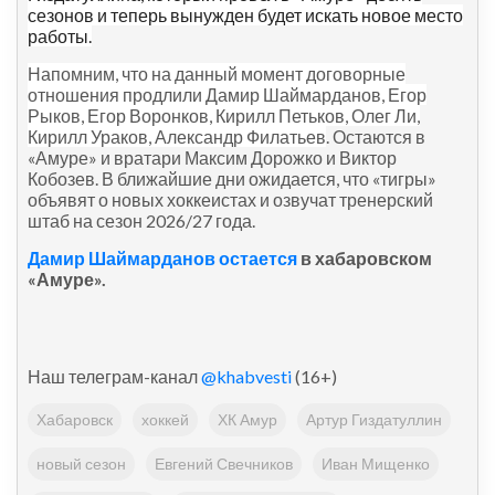
сезонов и теперь вынужден будет искать новое место
работы.
Напомним, что на данный момент договорные
отношения продлили Дамир Шаймарданов, Егор
Рыков, Егор Воронков, Кирилл Петьков, Олег Ли,
Кирилл Ураков, Александр Филатьев
. Остаются в
«Амуре» и вратари Максим Дорожко и Виктор
Кобозев. В ближайшие дни ожидается, что «тигры»
объявят о новых хоккеистах и озвучат тренерский
штаб на сезон 2026/27 года.
Дамир Шаймарданов остается
в хабаровском
«Амуре».
Наш телеграм-канал
@khabvesti
(16+)
Хабаровск
хоккей
ХК Амур
Артур Гиздатуллин
новый сезон
Евгений Свечников
Иван Мищенко