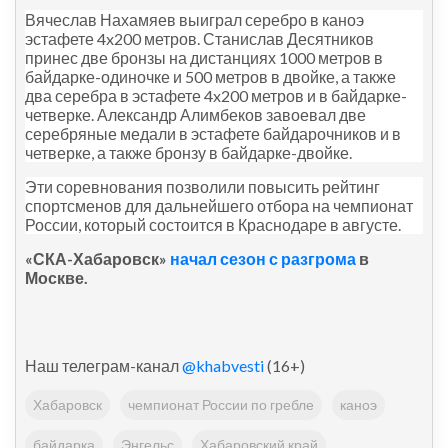
Вячеслав Нахамяев выиграл серебро в каноэ
эстафете 4x200 метров. Станислав Десятников
принес две бронзы на дистанциях 1000 метров в
байдарке-одиночке и 500 метров в двойке, а также
два серебра в эстафете 4x200 метров и в байдарке-
четверке. Александр Алимбеков завоевал две
серебряные медали в эстафете байдарочников и в
четверке, а также бронзу в байдарке-двойке.
Эти соревнования позволили повысить рейтинг
спортсменов для дальнейшего отбора на чемпионат
России, который состоится в Краснодаре в августе.
«СКА-Хабаровск»
начал сезон с разгрома
в
Москве.
Наш телеграм-канал
@khabvesti
(16+)
Хабаровск
чемпионат России по гребле
каноэ
байдарка
Энгельс
Хабаровский край