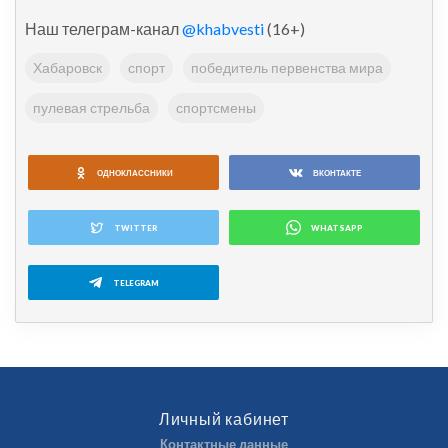
Наш телеграм-канал
@khabvesti
(16+)
Хабаровск
спорт
победитель первенства мира
пулевая стрельба
спортсмены
ОДНОКЛАССНИКИ
ВКОНТАКТЕ
TWITTER
WHATSAPP
TELEGRAM
Личный кабинет
Контактные данные