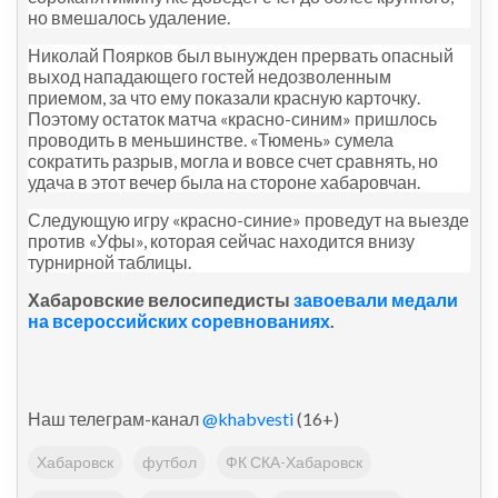
но вмешалось удаление.
Николай Поярков был вынужден прервать опасный
выход нападающего гостей недозволенным
приемом, за что ему показали красную карточку.
Поэтому остаток матча «красно-синим» пришлось
проводить в меньшинстве. «Тюмень» сумела
сократить разрыв, могла и вовсе счет сравнять, но
удача в этот вечер была на стороне хабаровчан.
Следующую игру «красно-синие» проведут на выезде
против «Уфы», которая сейчас находится внизу
турнирной таблицы.
Хабаровские велосипедисты
завоевали медали
на всероссийских соревнованиях
.
Наш телеграм-канал
@khabvesti
(16+)
Хабаровск
футбол
ФК СКА-Хабаровск