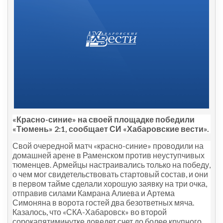
«Красно-синие» на своей площадке победили
«Тюмень» 2:1, сообщает СИ «Хабаровские вести».
Свой очередной матч «красно-синие» проводили на
домашней арене в Раменском против неуступчивых
тюменцев. Армейцы настраивались только на победу,
о чем мог свидетельствовать стартовый состав, и они
в первом тайме сделали хорошую заявку на три очка,
отправив силами Камрана Алиева и Артема
Симоняна в ворота гостей два безответных мяча.
Казалось, что «СКА-Хабаровск» во второй
сорокапятиминутке доведет счет до более крупного,