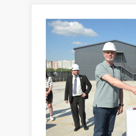
Что происходит
Темы ном
Сюжеты
Новости
Интервью
Общество
Комментарии экспертов
Транспорт
Коронавирус
Здравоохранение
Прогноз
Облик города
Благоустройство
Сезонное
Торговля
Образование
Местное самоуправление
Пульс города
Транспорт Хабаровска
Новости