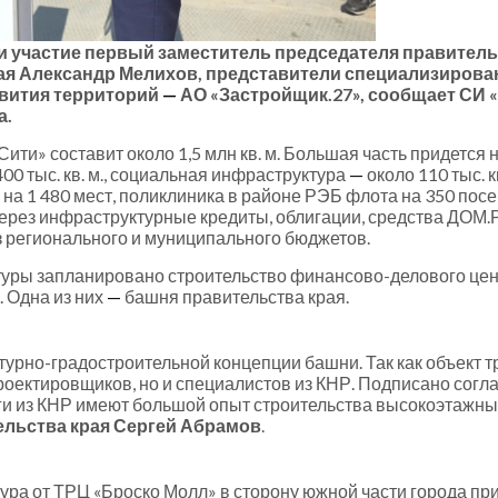
 участие первый заместитель председателя правитель
ая Александр Мелихов, представители специализирова
звития территорий
—
АО «Застройщик.27», сообщает СИ «
а.
ти» составит около 1,5 млн кв. м. Большая часть придется 
00 тыс. кв. м., социальная инфраструктура
—
около 110 тыс. к
на 1 480 мест, поликлиника в районе РЭБ флота на 350 пос
ерез инфраструктурные кредиты, облигации, средства ДОМ.Р
з регионального и муниципального бюджетов.
уры запланировано строительство финансово-делового цент
. Одна из них
—
башня правительства края.
турно-градостроительной концепции башни. Так как объект 
роектировщиков, но и специалистов из КНР. Подписано согл
еги из КНР имеют большой опыт строительства высокоэтажны
ельства края Сергей Абрамов
.
ра от ТРЦ «Броско Молл» в сторону южной части города при