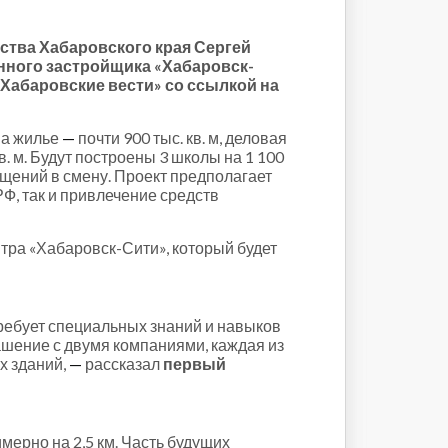
ства Хабаровского края Сергей
нного застройщика «Хабаровск-
Хабаровские вести» со ссылкой на
на жилье
—
почти 900 тыс. кв. м, деловая
в. м. Будут построены 3 школы на 1 100
ещений в смену. Проект предполагает
Ф, так и привлечение средств
ра «Хабаровск-Сити», который будет
требует специальных знаний и навыков
ашение с двумя компаниями, каждая из
х зданий,
—
рассказал
первый
мерно на 2,5 км. Часть будущих