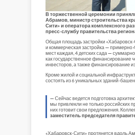
Строительство и городская
среда
В торжественной церемонии приняли
Объясняем
Абрамов, министр строительства кр
Новогоднее
Сити» и оператора комплексного ра
Духовность
пресс-службу правительства регион
Паводок-2021
Общая площадь застройки «Хабаровск-Си
Антифейк
и коммерческая застройка
—
примерно 4
мест каждая, 4 детских сада
—
суммарно 
Паводок-2022
как государственное финансирование ч
Выборы-2022
инвесторов, а также финансирование и
Кроме жилой и социальной инфраструкт
состоять из 6 уникальных зданий-башен
—
Сейчас ведется подготовка архитек
мы привлекли не только российских п
них готовит свои предложения. Колл
заместитель председателя правит
«Хабаровск-Сити» протянется вдоль Аму