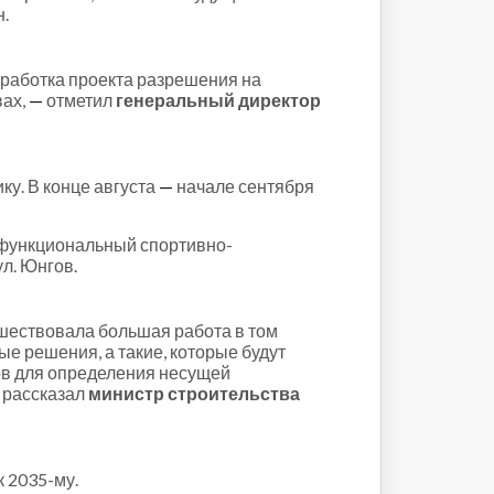
н.
зработка проекта разрешения на
вах,
—
отметил
генеральный директор
ку. В конце августа
—
начале сентября
офункциональный спортивно-
л. Юнгов.
шествовала большая работа в том
е решения, а такие, которые будут
тов для определения несущей
рассказал
министр строительства
к 2035-му.