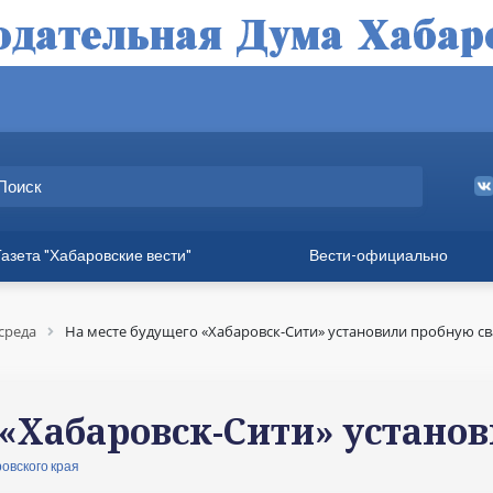
Газета "Хабаровские вести"
Вести-официально
ные выпуски
а
среда
На месте будущего «Хабаровск-Сити» установили пробную с
вет
твия
 «Хабаровск-Сити» устано
ия для хабаровчан
овского края
иния