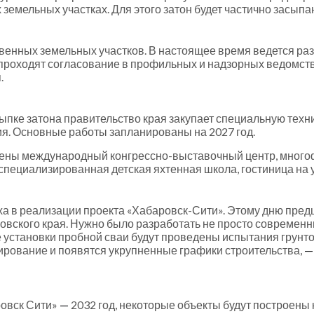
земельных участках. Для этого затон будет частично засыпа
венных земельных участков. В настоящее время ведется ра
 проходят согласование в профильных и надзорных ведомст
н
.
ыпке затона правительство края закупает специальную техни
ия. Основные работы запланированы на 2027 год.
роены международный конгрессно-выставочный центр, мног
пециализированная детская яхтенная школа, гостиница на у
а в реализации проекта «Хабаровск-Сити». Этому дню пред
вского края. Нужно было разработать не просто современны
ле установки пробной сваи будут проведены испытания грун
тирование и появятся укрупненные графики строительства,
—
ровск Сити»
—
2032 год, некоторые объекты будут построены 