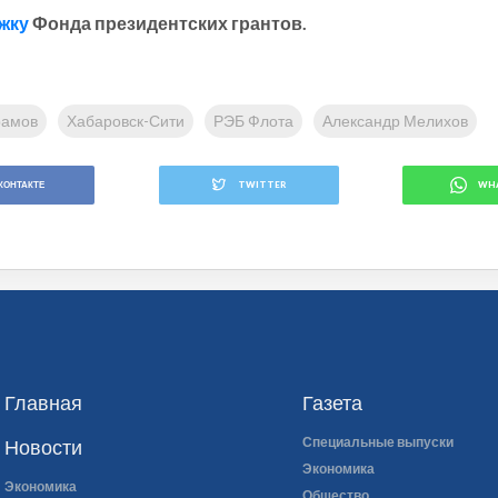
жку
Фонда президентских грантов.
рамов
Хабаровск-Сити
РЭБ Флота
Александр Мелихов
КОНТАКТЕ
TWITTER
WH
Главная
Газета
Специальные выпуски
Новости
Экономика
Экономика
Общество