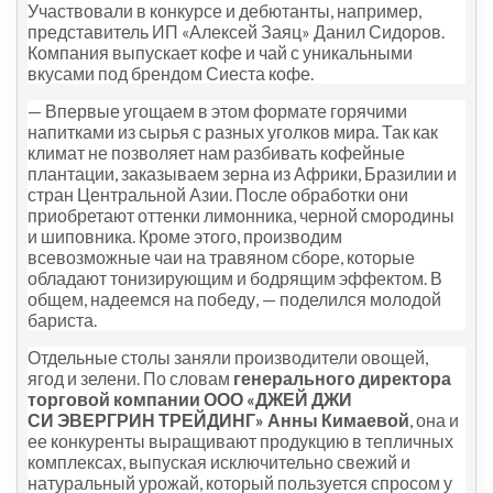
Участвовали в конкурсе и дебютанты, например,
представитель ИП «Алексей Заяц» Данил Сидоров.
Компания выпускает кофе и чай с уникальными
вкусами под брендом Сиеста кофе.
— Впервые угощаем в этом формате горячими
напитками из сырья с разных уголков мира. Так как
климат не позволяет нам разбивать кофейные
плантации, заказываем зерна из Африки, Бразилии и
стран Центральной Азии. После обработки они
приобретают оттенки лимонника, черной смородины
и шиповника. Кроме этого, производим
всевозможные чаи на травяном сборе, которые
обладают тонизирующим и бодрящим эффектом. В
общем, надеемся на победу, — поделился молодой
бариста.
Отдельные столы заняли производители овощей,
ягод и зелени.
По словам
генерального директора
торговой компании
ООО «ДЖЕЙ ДЖИ
СИ ЭВЕРГРИН ТРЕЙДИНГ» Анны Кимаевой
, она и
ее конкуренты выращивают продукцию в тепличных
комплексах, выпуская исключительно свежий и
натуральный урожай, который пользуется спросом у