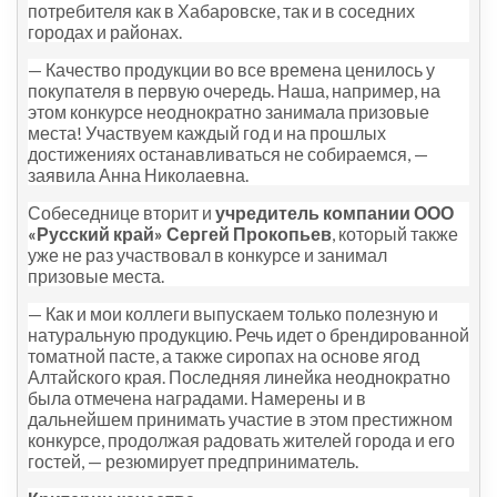
потребителя как в Хабаровске, так и в соседних
городах и районах.
— Качество продукции во все времена ценилось у
покупателя в первую очередь. Наша, например, на
этом конкурсе неоднократно занимала призовые
места! Участвуем каждый год и на прошлых
достижениях останавливаться не собираемся, —
заявила Анна Николаевна.
Собеседнице вторит и
учредитель компании ООО
«Русский край» Сергей Прокопьев
, который также
уже не раз участвовал в конкурсе и занимал
призовые места.
— Как и мои коллеги выпускаем только полезную и
натуральную продукцию. Речь идет о брендированной
томатной пасте, а также сиропах на основе ягод
Алтайского края. Последняя линейка неоднократно
была отмечена наградами. Намерены и в
дальнейшем принимать участие в этом престижном
конкурсе, продолжая радовать жителей города и его
гостей, — резюмирует предприниматель.