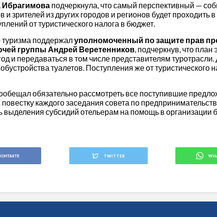
а Ибрагимова
подчеркнула, что самый перспективный — со
 и зрителей из других городов и регионов будет проходить в
плений от туристического налога в бюджет.
о туризма поддержал
уполномоченный по защите прав пр
бочей группы Андрей Веретенников
, подчеркнув, что пла
од и передаваться в том числе представителям туротрасли
я обустройства туалетов. Поступления же от туристического н
пообещал обязательно рассмотреть все поступившие предлож
в повестку каждого заседания совета по предпринимательст
ь выделения субсидий отельерам на помощь в организации
КОНТАКТЕ
TWITTER
WH