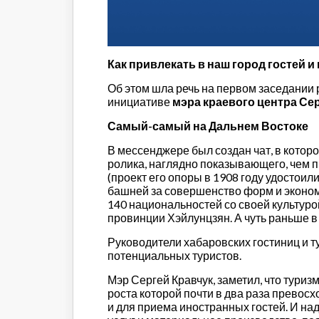
Строительство и городская
среда
Объясняем
Новогоднее
Как привлекать в наш город гостей и
Духовность
Об этом шла речь на первом заседании 
Паводок-2021
инициативе
мэра краевого центра Се
Антифейк
Паводок-2022
Самый-самый на Дальнем Востоке
Выборы-2022
В мессенджере был создан чат, в котор
ролика, наглядно показывающего, чем 
(проект его опоры в 1908 году удостои
башней за совершенство форм и эконом
140 национальностей со своей культуро
провинции Хэйлунцзян. А чуть раньше в 
Руководители хабаровских гостиниц и ту
потенциальных туристов.
Мэр Сергей Кравчук, заметил, что тури
роста которой почти в два раза превосх
и для приема иностранных гостей. И на