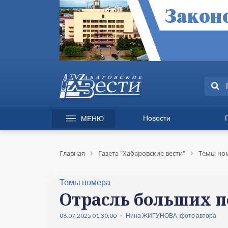
Новости
МЕНЮ
165 лет Хабаровску
Специаль
Происшествия
Экономик
Главная
Газета "Хабаровские вести"
Темы но
Культура
Вопрос-от
Спорт
Происшес
Темы номера
Общество
Культура
Отрасль больших п
Политика
Информац
08.07.2025 01:30:00
Нина ЖИГУНОВА, фото автора
Экономика
Горячая л