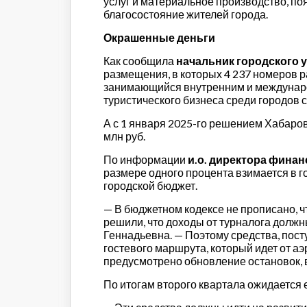
услуг и материальное производство, по
благосостояние жителей города.
Окрашенные деньги
Как сообщила
начальник городского 
размещения, в которых 4 237 номеров р
занимающийся внутренним и международ
туристического бизнеса среди городов 
А с 1 января 2025-го решением Хабаров
млн руб.
По информации
и.о. директора фина
размере одного процента взимается в го
городской бюджет.
— В бюджетном кодексе не прописано, ч
решили, что доходы от турналога должн
Геннадьевна. — Поэтому средства, пос
гостевого маршрута, который идет от а
предусмотрено обновление остановок,
По итогам второго квартала ожидается ещ