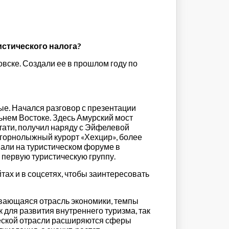
истического налога?
вске. Создали ее в прошлом году по
ые. Начался разговор с презентации
ьнем Востоке. Здесь Амурский мост
стати, получил наряду с Эйфелевой
горнолыжный курорт «Хехцир», более
вали на туристическом форуме в
а первую туристическую группу.
тах и в соцсетях, чтобы заинтересовать
вивающаяся отрасль экономики, темпы
 для развития внутреннего туризма, так
ической отрасли расширяются сферы