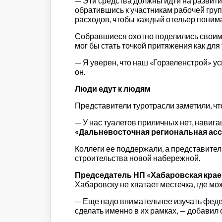
— Эти средства должны идти на развити
обратившись к участникам рабочей груп
расходов, чтобы каждый отельер понимал
Собравшиеся охотно поделились своим
мог бы стать точкой притяжения как для 
— Я уверен, что наш «Горзеленстрой» ус
он.
Люди едут к людям
Представители туротрасли заметили, чт
— У нас туалетов приличных нет, навига
«Дальневосточная региональная ас
Коллеги ее поддержали, а представител
строительства новой набережной.
Председатель НП «Хабаровская крае
Хабаровску не хватает местечка, где мо
— Еще надо внимательнее изучать фед
сделать именно в их рамках, — добавил 