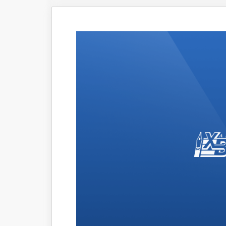
Что происходит
Темы ном
Сюжеты
Новости
Интервью
Общество
Комментарии экспертов
Транспорт
Коронавирус
Здравоохранение
Прогноз
Облик города
Благоустройство
Сезонное
Торговля
Образование
Местное самоуправление
Пульс города
Транспорт Хабаровска
Новости