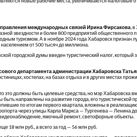
являются новые рабочие места, увеличиваются налоговые отч
управления международных связей Ирина Фирсакова
, 
азной звездности и более 800 предприятий общественного пи
ным туризмом. А в ноябре 2024 года Хабаровск признан л
с населением от 500 тысяч до миллиона.
ской городской думы введен туристический налог, который 
нсового департамента администрации Хабаровска Тать
стиницах, хостелах, на базах отдыха и в других местах прож
то это должны быть целевые средства, но мэр Хабаровска в
ы быть направлены на развитие города, его туристической 
тупившие по итогам первого квартала, вложены в реализаци
эропорта через улицы Карла Маркса — Тургенева — Ленина д
 видеонаблюдение, ямочный ремонт, светофорные объекты.
е 18 млн руб., а всего за год — 56 млн руб.