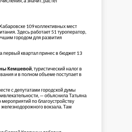
исления, а значит, растет
в Хабаровске 109 коллективных мест
тания. Здесь работает 51 туроператор,
учшим городом для развития
за первый квартал принес в бюджет 13
яны Кемшевой
, туристический налог в
ивания и в полном объеме поступает в
месте с депутатами городской думы
привлекательности, — объяснила Татьяна
ю мероприятий по благоустройству
о железнодорожного вокзала. Там