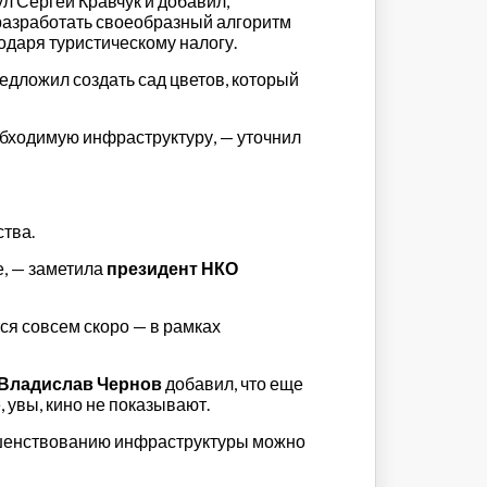
л Сергей Кравчук и добавил,
 разработать своеобразный алгоритм
годаря туристическому налогу.
едложил создать сад цветов, который
еобходимую инфраструктуру, — уточнил
ства.
е, — заметила
президент НКО
ся совсем скоро — в рамках
 Владислав Чернов
добавил, что еще
, увы, кино не показывают.
ршенствованию инфраструктуры можно