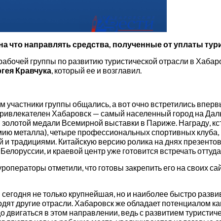
 на что направлять средства, полученные от уплаты тур
рабочей группы по развитию туристической отрасли в Хабаро
ргея Кравчука
, который ее и возглавил.
ом участники группы общались, а вот очно встретились вперв
привлекателен Хабаровск — самый населенный город на Дал
ли золотой медали Всемирной выставки в Париже. Награду, к
ию металла), четыре профессиональных спортивных клуба, 
й и традициями. Китайскую версию ролика на днях презенто
Белоруссии, и краевой центр уже готовится встречать оттуд
роператоры отметили, что готовы закрепить его на своих сай
зм сегодня не только крупнейшая, но и наиболее быстро раз
одят другие отрасли. Хабаровск же обладает потенциалом как
до двигаться в этом направлении, ведь с развитием турист