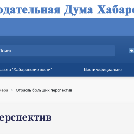
Газета "Хабаровские вести"
Вести-официально
ные выпуски
а
мера
Отрасль больших перспектив
вет
твия
ерспектив
ия для хабаровчан
иния