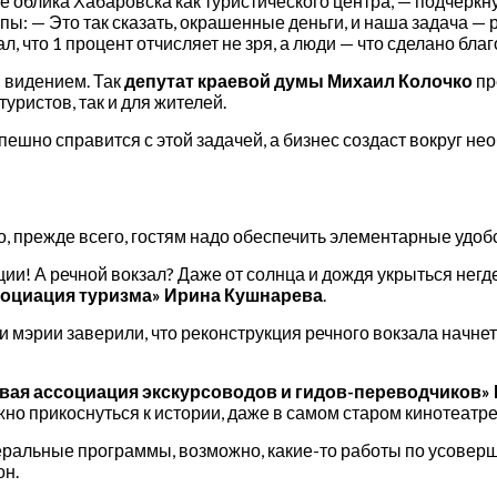
е облика Хабаровска как туристического центра, — подчеркну
пы: — Это так сказать, окрашенные деньги, и наша задача —
, что 1 процент отчисляет не зря, а люди — что сделано бла
 видением. Так
депутат краевой думы Михаил Колочко
пр
туристов, так и для жителей.
пешно справится с этой задачей, а бизнес создаст вокруг н
о, прежде всего, гостям надо обеспечить элементарные удоб
ции! А речной вокзал? Даже от солнца и дождя укрыться негд
социация туризма» Ирина Кушнарева
.
и мэрии заверили, что реконструкция речного вокзала начнет
вая ассоциация экскурсоводов и гидов-переводчиков»
жно прикоснуться к истории, даже в самом старом кинотеатре
еральные программы, возможно, какие-то работы по усове
он.